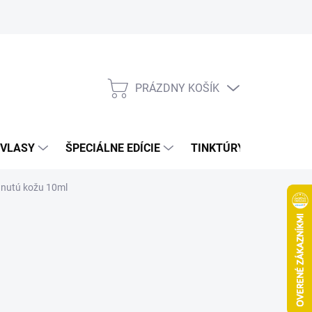
Bonusový program
Veľkoobchod
Referencie
Kariéra
A
PRÁZDNY KOŠÍK
NÁKUPNÝ
KOŠÍK
VLASY
ŠPECIÁLNE EDÍCIE
TINKTÚRY
ZDRAV
dnutú kožu 10ml