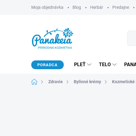
Prejsť
Moja objednávka
Blog
Herbár
Predajne
na
obsah
PLEŤ
TELO
PAN
PORADCA
Domov
Zdravie
Bylinné krémy
Kozmetické k