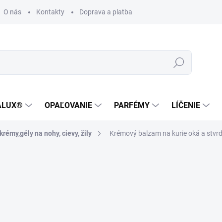
O nás
Kontakty
Doprava a platba
Zákaznícka podpora
Hľadať
ALUX®
OPAĽOVANIE
PARFÉMY
LÍČENIE
rémy,gély na nohy, cievy, žily
Krémový balzam na kurie oká a stvr