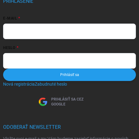
PRIHLÁSENIE
E-MAIL
HESLO
Prihlásiť sa
Nová registrácia
Zabudnuté heslo
PRIHLÁSIŤ SA CEZ
GOOGLE
ODOBERAŤ NEWSLETTER
Vložte svoj e-mail a my Vám budeme zasielať informácie o nových