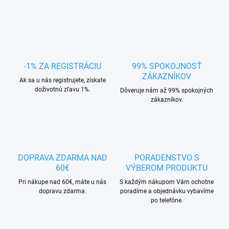
-1% ZA REGISTRÁCIU
99% SPOKOJNOSŤ
ZÁKAZNÍKOV
Ak sa u nás registrujete, získate
doživotnú zľavu 1%.
Dôveruje nám až 99% spokojných
zákazníkov.
DOPRAVA ZDARMA NAD
PORADENSTVO S
60€
VÝBEROM PRODUKTU
Pri nákupe nad 60€, máte u nás
S každým nákupom Vám ochotne
dopravu zdarma.
poradíme a objednávku vybavíme
po telefóne.