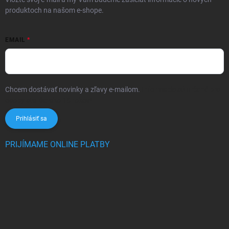
produktoch na našom e-shope.
EMAIL
Chcem dostávať novinky a zľavy e-mailom.
Informácie sú určené pre
osoby staršie ako 16 rokov!
Prihlásiť sa
PRIJÍMAME ONLINE PLATBY