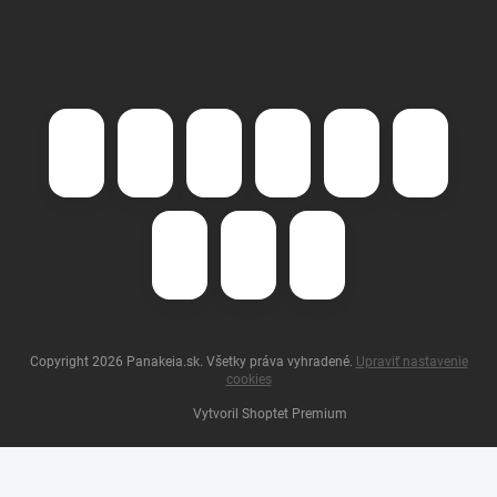
Copyright 2026
Panakeia.sk
. Všetky práva vyhradené.
Upraviť nastavenie
cookies
Vytvoril Shoptet Premium