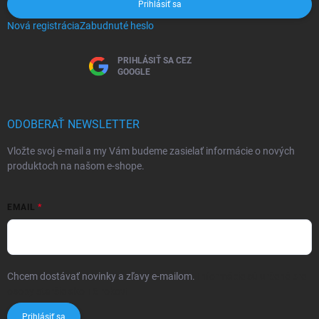
Prihlásiť sa
Nová registrácia
Zabudnuté heslo
PRIHLÁSIŤ SA CEZ
GOOGLE
ODOBERAŤ NEWSLETTER
Vložte svoj e-mail a my Vám budeme zasielať informácie o nových
produktoch na našom e-shope.
EMAIL
Chcem dostávať novinky a zľavy e-mailom.
Informácie sú určené pre
osoby staršie ako 16 rokov!
Prihlásiť sa