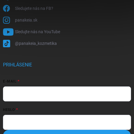
Sledujete nás na FB?
panakeia.sk
Sledujte nás na YouTube
@panakeia_kozmetika
PRIHLÁSENIE
E-MAIL
HESLO