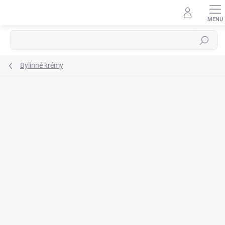
Prejsť
na
obsah
Hľadať
Bylinné krémy