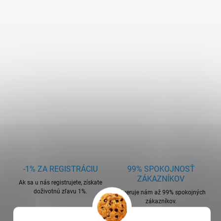
-1% ZA REGISTRÁCIU
99% SPOKOJNOSŤ
ZÁKAZNÍKOV
Ak sa u nás registrujete, získate
doživotnú zľavu 1%.
Dôveruje nám až 99% spokojných
zákazníkov.