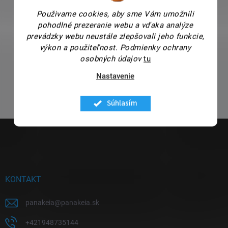
Použivame cookies, aby sme Vám umožnili
pohodlné prezeranie webu a vďaka analýze
prevádzky webu neustále zlepšovali jeho funkcie,
DOPRAVA ZDARMA NAD
PORADENSTVO S
60€
VÝBEROM PRODUKTU
výkon a použiteľnost.
Podmienky ochrany
osobných údajov
tu
Pri nákupe nad 60€, máte u nás
S každým nákupom Vám ochotne
dopravu zdarma.
poradíme a objednávku vybavíme
Nastavenie
po telefóne.
Súhlasím
Z
á
p
ä
t
i
KONTAKT
e
panakeia
@
panakeia.sk
+421948735144