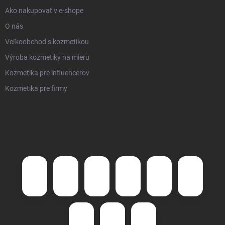
Ako nakupovať v e-shope
O nás
Veľkoobchod s kozmetikou
Výroba kozmetiky na mieru
Kozmetika pre influencerov
Kozmetika pre firmy