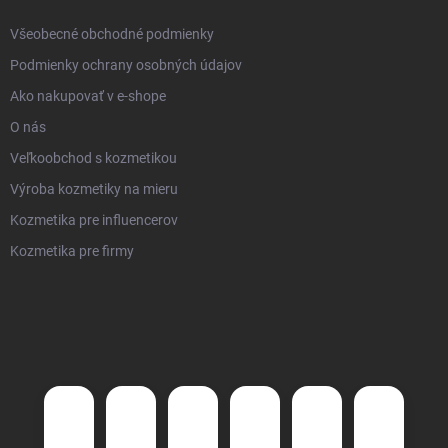
Všeobecné obchodné podmienky
Podmienky ochrany osobných údajov
Ako nakupovať v e-shope
O nás
Veľkoobchod s kozmetikou
Výroba kozmetiky na mieru
Kozmetika pre influencerov
Kozmetika pre firmy