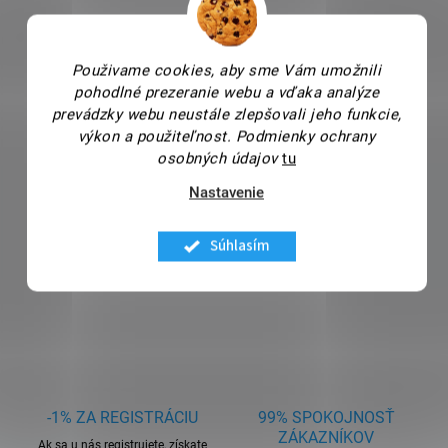
Použivame cookies, aby sme Vám umožnili
pohodlné prezeranie webu a vďaka analýze
prevádzky webu neustále zlepšovali jeho funkcie,
výkon a použiteľnost.
Podmienky ochrany
osobných údajov
tu
Nastavenie
Súhlasím
-1% ZA REGISTRÁCIU
99% SPOKOJNOSŤ
ZÁKAZNÍKOV
Ak sa u nás registrujete, získate