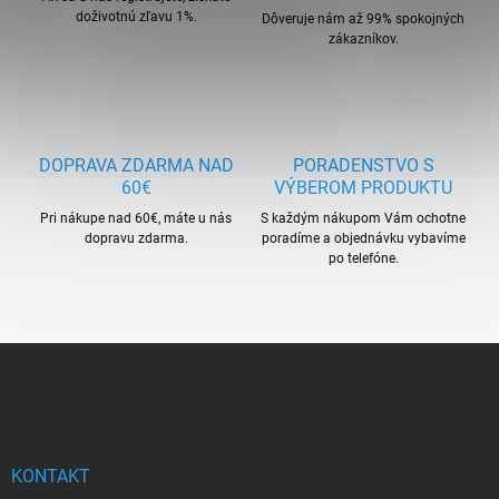
doživotnú zľavu 1%.
Dôveruje nám až 99% spokojných
zákazníkov.
DOPRAVA ZDARMA NAD
PORADENSTVO S
60€
VÝBEROM PRODUKTU
Pri nákupe nad 60€, máte u nás
S každým nákupom Vám ochotne
dopravu zdarma.
poradíme a objednávku vybavíme
po telefóne.
Z
á
p
ä
t
i
KONTAKT