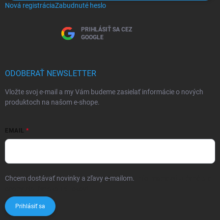
Nová registrácia
Zabudnuté heslo
PRIHLÁSIŤ SA CEZ
GOOGLE
ODOBERAŤ NEWSLETTER
Vložte svoj e-mail a my Vám budeme zasielať informácie o nových
produktoch na našom e-shope.
EMAIL
Chcem dostávať novinky a zľavy e-mailom.
Informácie sú určené pre
osoby staršie ako 16 rokov!
Prihlásiť sa