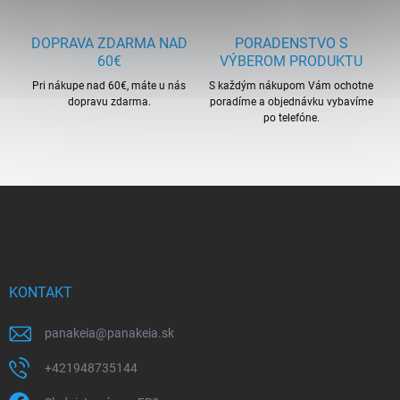
DOPRAVA ZDARMA NAD
PORADENSTVO S
60€
VÝBEROM PRODUKTU
Pri nákupe nad 60€, máte u nás
S každým nákupom Vám ochotne
dopravu zdarma.
poradíme a objednávku vybavíme
po telefóne.
Z
á
p
ä
t
i
KONTAKT
e
panakeia
@
panakeia.sk
+421948735144