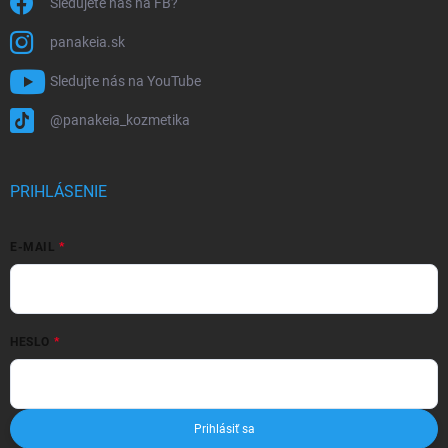
Sledujete nás na FB?
panakeia.sk
Sledujte nás na YouTube
@panakeia_kozmetika
PRIHLÁSENIE
E-MAIL
HESLO
Prihlásiť sa