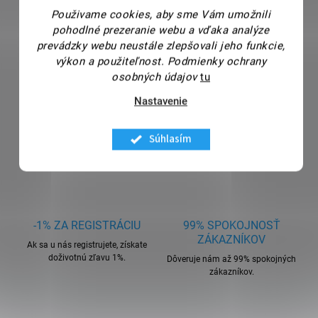
Použivame cookies, aby sme Vám umožnili
pohodlné prezeranie webu a vďaka analýze
prevádzky webu neustále zlepšovali jeho funkcie,
výkon a použiteľnost.
Podmienky ochrany
osobných údajov
tu
Nastavenie
Súhlasím
-1% ZA REGISTRÁCIU
99% SPOKOJNOSŤ
ZÁKAZNÍKOV
Ak sa u nás registrujete, získate
doživotnú zľavu 1%.
Dôveruje nám až 99% spokojných
zákazníkov.