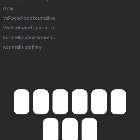
O nás
Veľkoobchod s kozmetikou
Výroba kozmetiky na mieru
Kozmetika pre influencerov
Kozmetika pre firmy