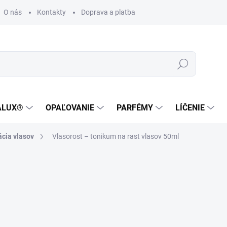
O nás
Kontakty
Doprava a platba
Zákaznícka podpora
Hľadať
ALUX®
OPAĽOVANIE
PARFÉMY
LÍČENIE
cia vlasov
Vlasorost – tonikum na rast vlasov 50ml