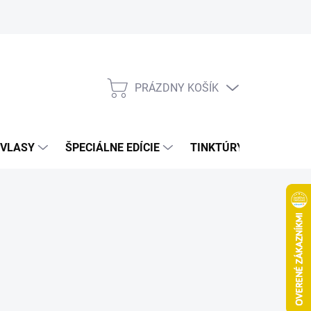
Bonusový program
Veľkoobchod
Referencie
Kariéra
A
PRÁZDNY KOŠÍK
NÁKUPNÝ
KOŠÍK
VLASY
ŠPECIÁLNE EDÍCIE
TINKTÚRY
ZDRAV