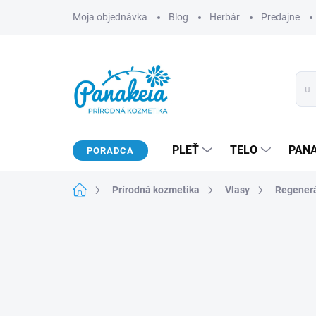
Prejsť
Moja objednávka
Blog
Herbár
Predajne
na
obsah
PLEŤ
TELO
PAN
PORADCA
Domov
Prírodná kozmetika
Vlasy
Regenerá