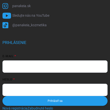
panakeia.sk
Sledujte nás na YouTube
@panakeia_kozmetika
PRIHLÁSENIE
E-MAIL
HESLO
Prihlásiť sa
Nová registrácia
Zabudnuté heslo