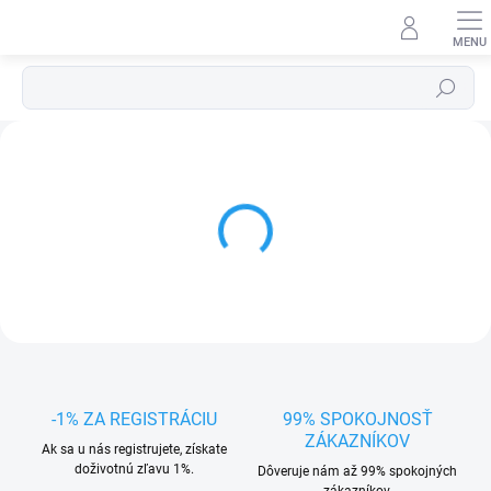
Prejsť
na
obsah
Hľadať
P
Predchádzajúce
r
í
b
e
h
j
e
d
n
-1% ZA REGISTRÁCIU
99% SPOKOJNOSŤ
e
ZÁKAZNÍKOV
Ak sa u nás registrujete, získate
j
doživotnú zľavu 1%.
Dôveruje nám až 99% spokojných
zákazníkov.