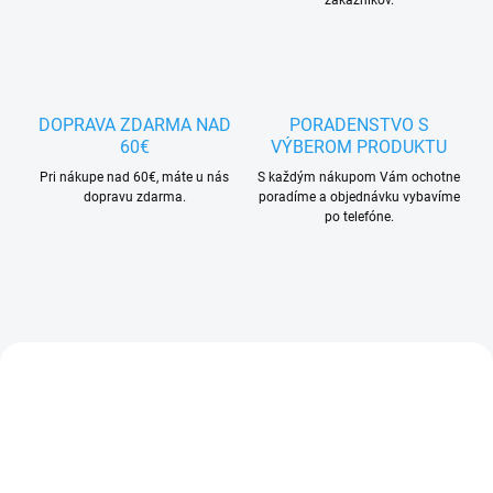
r
o
d
i
DOPRAVA ZDARMA NAD
PORADENSTVO S
n
60€
VÝBEROM PRODUKTU
y
Pri nákupe nad 60€, máte u nás
S každým nákupom Vám ochotne
.
dopravu zdarma.
poradíme a objednávku vybavíme
po telefóne.
NOVINKA
NOVINKA
TIP