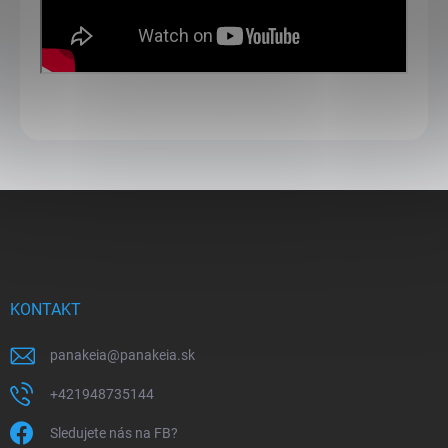
Z
á
p
ä
t
i
KONTAKT
e
panakeia
@
panakeia.sk
+421948735144
Sledujete nás na FB?