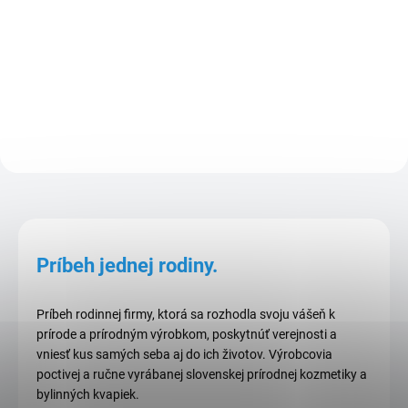
krému BÁTHORYČKA.
Unikátne vlastnosti kozmetiky so
slimačím extraktom ocenia
predovšetkým tí, ktorí chcú pleti
dopriať krásny, zdravý a
mladistvý vzhľad. Je určený
predovšetkým pre suchú,...
Príbeh jednej rodiny.
Príbeh rodinnej firmy, ktorá sa rozhodla svoju vášeň k
prírode a prírodným výrobkom, poskytnúť verejnosti a
vniesť kus samých seba aj do ich životov. Výrobcovia
poctivej a ručne vyrábanej slovenskej prírodnej kozmetiky a
bylinných kvapiek.