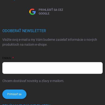
PRIHLÁSIŤ SA CEZ
GOOGLE
ODOBERAŤ NEWSLETTER
Vložte svoj e-mail a my Vám budeme zasielať informácie o nových
produktoch na našom e-shope.
EMAIL
Chcem dostávať novinky a zľavy e-mailom.
Informácie sú určené pre
osoby staršie ako 16 rokov!
Prihlásiť sa