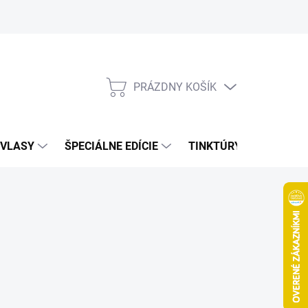
Bonusový program
Veľkoobchod
Referencie
Kariéra
A
PRÁZDNY KOŠÍK
NÁKUPNÝ
KOŠÍK
VLASY
ŠPECIÁLNE EDÍCIE
TINKTÚRY
ZDRAV