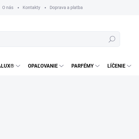
O nás
Kontakty
Doprava a platba
Zákaznícka podpora
Hľadať
ALUX®
OPAĽOVANIE
PARFÉMY
LÍČENIE