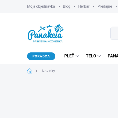
Prejsť
Moja objednávka
Blog
Herbár
Predajne
na
obsah
PLEŤ
TELO
PAN
PORADCA
Domov
Novinky