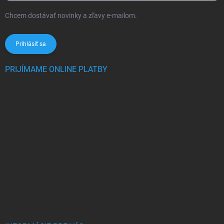
Chcem dostávať novinky a zľavy e-mailom.
Informácie sú určené pre
osoby staršie ako 16 rokov!
Prihlásiť sa
PRIJÍMAME ONLINE PLATBY