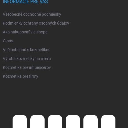
INFORMÁCIE PRE VÁS
Všeobecné obchodné podmienky
Podmienky ochrany osobných údajov
Ako nakupovať v e-shope
O nás
Veľkoobchod s kozmetikou
Výroba kozmetiky na mieru
Kozmetika pre influencerov
Kozmetika pre firmy