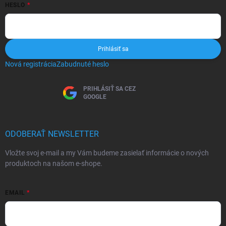
HESLO
Prihlásiť sa
Nová registrácia
Zabudnuté heslo
PRIHLÁSIŤ SA CEZ
GOOGLE
ODOBERAŤ NEWSLETTER
Vložte svoj e-mail a my Vám budeme zasielať informácie o nových
produktoch na našom e-shope.
EMAIL