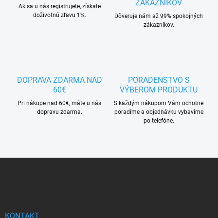
ZÁKAZNÍKOV
Ak sa u nás registrujete, získate
doživotnú zľavu 1%.
Dôveruje nám až 99% spokojných
zákazníkov.
DOPRAVA ZDARMA NAD
PORADENSTVO S
60€
VÝBEROM PRODUKTU
Pri nákupe nad 60€, máte u nás
S každým nákupom Vám ochotne
dopravu zdarma.
poradíme a objednávku vybavíme
po telefóne.
Z
á
p
ä
t
i
KONTAKT