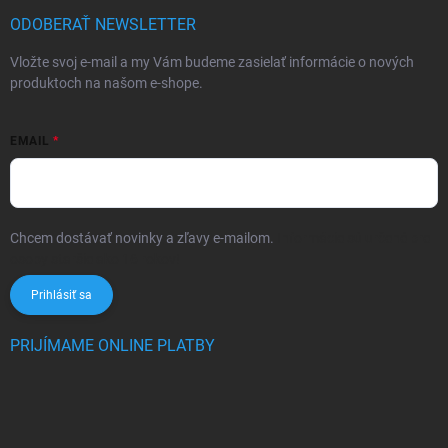
ODOBERAŤ NEWSLETTER
Vložte svoj e-mail a my Vám budeme zasielať informácie o nových
produktoch na našom e-shope.
EMAIL
Chcem dostávať novinky a zľavy e-mailom.
Informácie sú určené pre
osoby staršie ako 16 rokov!
Prihlásiť sa
PRIJÍMAME ONLINE PLATBY