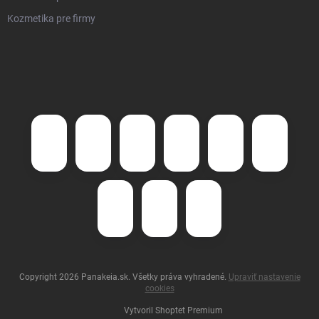
Kozmetika pre firmy
Copyright 2026
Panakeia.sk
. Všetky práva vyhradené.
Upraviť nastavenie
cookies
Vytvoril Shoptet Premium