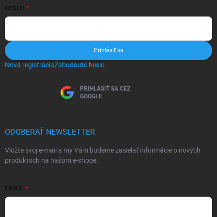
HESLO
Prihlásiť sa
Nová registrácia
Zabudnuté heslo
PRIHLÁSIŤ SA CEZ
GOOGLE
ODOBERAŤ NEWSLETTER
Vložte svoj e-mail a my Vám budeme zasielať informácie o nových
produktoch na našom e-shope.
EMAIL