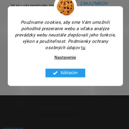
ZÁKAZNÍKOV
Ak sa u nás registrujete, získate
doživotnú zľavu 1%.
Dôveruje nám až 99% spokojných
zákazníkov.
Použivame cookies, aby sme Vám umožnili
pohodlné prezeranie webu a vďaka analýze
prevádzky webu neustále zlepšovali jeho funkcie,
výkon a použiteľnost.
Podmienky ochrany
osobných údajov
tu
DOPRAVA ZDARMA NAD
PORADENSTVO S
60€
VÝBEROM PRODUKTU
Nastavenie
Pri nákupe nad 60€, máte u nás
S každým nákupom Vám ochotne
dopravu zdarma.
poradíme a objednávku vybavíme
Súhlasím
po telefóne.
Z
á
p
ä
t