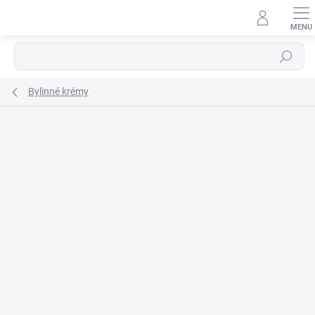
Prejsť
na
obsah
Hľadať
Bylinné krémy