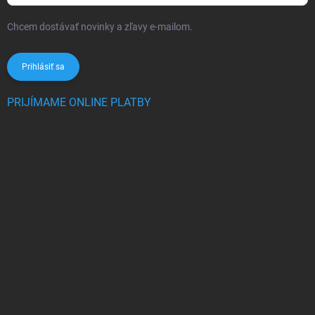
Chcem dostávať novinky a zľavy e-mailom.
Informácie sú určené pre
osoby staršie ako 16 rokov!
Prihlásiť sa
PRIJÍMAME ONLINE PLATBY