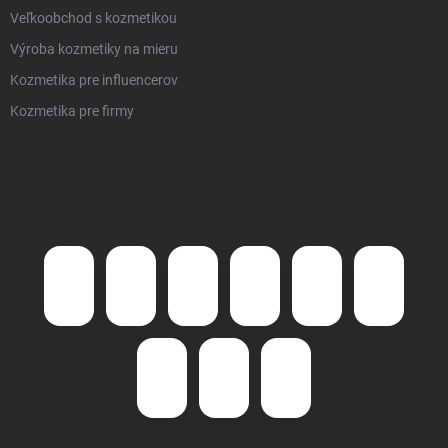
Veľkoobchod s kozmetikou
Výroba kozmetiky na mieru
Kozmetika pre influencerov
Kozmetika pre firmy