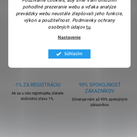
Použivame cookies, aby sme Vám umožnili
pohodlné prezeranie webu a vďaka analýze
prevádzky webu neustále zlepšovali jeho funkcie,
výkon a použiteľnost.
Podmienky ochrany
osobných údajov
tu
Nastavenie
Súhlasím
-1% ZA REGISTRÁCIU
99% SPOKOJNOSŤ
ZÁKAZNÍKOV
Ak sa u nás registrujete, získate
doživotnú zľavu 1%.
Dôveruje nám až 99% spokojných
zákazníkov.