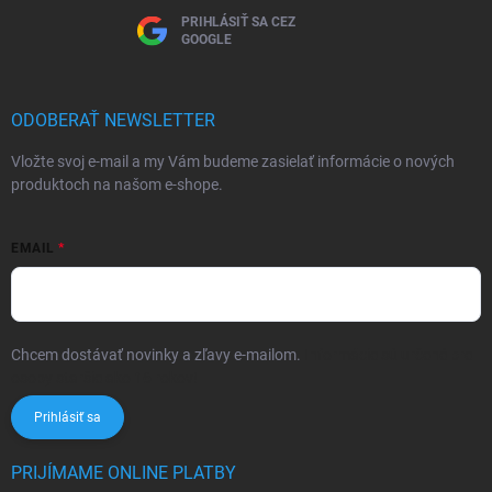
PRIHLÁSIŤ SA CEZ
GOOGLE
ODOBERAŤ NEWSLETTER
Vložte svoj e-mail a my Vám budeme zasielať informácie o nových
produktoch na našom e-shope.
EMAIL
Chcem dostávať novinky a zľavy e-mailom.
Informácie sú určené pre
osoby staršie ako 16 rokov!
Prihlásiť sa
PRIJÍMAME ONLINE PLATBY