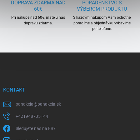
DOPRAVA ZDARMA NAD
PORADENSTVO S
60€
VÝBEROM PRODUKTU
Pri nákupe nad 60€, máte u nás
S každým nákupom Vám ochotne
dopravu zdarma.
poradíme a objednávku vybavíme
po telefóne.
Z
á
p
ä
t
i
KONTAKT
e
panakeia
@
panakeia.sk
+421948735144
Sledujete nás na FB?