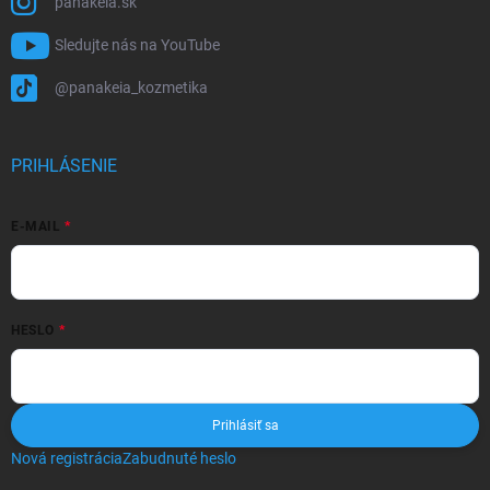
panakeia.sk
Sledujte nás na YouTube
@panakeia_kozmetika
PRIHLÁSENIE
E-MAIL
HESLO
Prihlásiť sa
Nová registrácia
Zabudnuté heslo