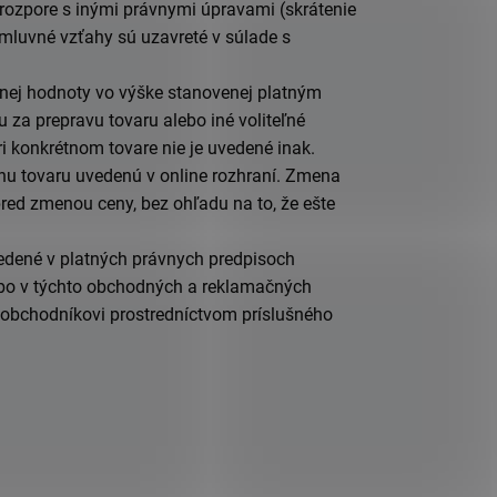
ozpore s inými právnymi úpravami (skrátenie
 zmluvné vzťahy sú uzavreté v súlade s
anej hodnoty vo výške stanovenej platným
za prepravu tovaru alebo iné voliteľné
ri konkrétnom tovare nie je uvedené inak.
enu tovaru uvedenú
v online rozhraní
. Zmena
red zmenou ceny, bez ohľadu na to, že ešte
vedené v platných právnych predpisoch
ebo v týchto obchodných a reklamačných
obchodníkovi
prostredníctvom príslušného