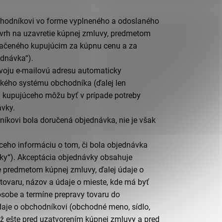
hodníkovi
vo forme vyplneného a odoslaného
ávrh na uzavretie kúpnej zmluvy, predmetom
značeného kupujúcim za kúpnu cenu a za
ednávka
“).
svoju e-mailovú adresu automaticky
ického systému
obchodníka
(ďalej len
u kupujúceho môžu byť v prípade potreby
ávky.
níkovi
bola doručená objednávka, nie je však
ceho informáciu o tom, či bola objednávka
ky
“). Akceptácia objednávky obsahuje
 je predmetom kúpnej zmluvy, ďalej údaje o
 tovaru, názov a údaje o mieste, kde má byť
ôsobe a termíne prepravy tovaru do
daje o
obchodníkovi
(obchodné meno, sídlo,
ež
ešte pred uzatvorením kúpnej zmluvy a pred