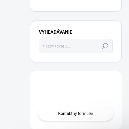
VYHĽADÁVANIE
Hľadať
Máte otázku?
Obráťte sa na nás.
Kontaktný formulár