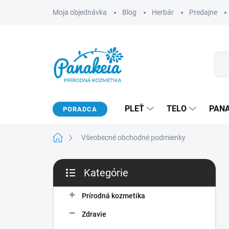
Prejsť
Moja objednávka
Blog
Herbár
Predajne
na
obsah
PLEŤ
TELO
PAN
PORADCA
Domov
Všeobecné obchodné podmienky
B
Kategórie
o
Preskočiť
č
kategórie
n
Prírodná kozmetika
ý
Zdravie
p