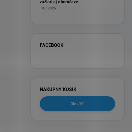
zažiari aj v horúčave
18.7.2026
FACEBOOK
NÁKUPNÝ KOŠÍK
0
ks /
€0