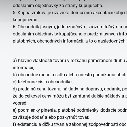
odoslaním objednávky zo strany kupujúceho.
5.
Kúpna zmluva je uzavretá doručením akceptácie objed
kupujúcemu.
6.
Obchodník
jasným, jednoznačným, zrozumiteľným a n
odoslaním objednávky kupujúceho o predzmluvných infor
platobných, obchodných
informácií, a to o nasledovných
a)
hlavné vlastnosti
tovaru
v rozsahu primeranom druhu
informácií,
b)
obchodné meno a sídlo alebo miesto podnikania obch
c)
telefónne číslo obchodníka,
d)
predajnú cenu
tovaru
, náklady na dopravu, dodanie, p
že do celkovej ceny môžu byť zarátané ďalšie náklady a 
vopred,
e)
podmienky plnenia, platobné podmienky, dodacie podmi
zaväzuje dodať alebo poskytnúť
tovar
,
f)
existenciu a dĺžku trvania zákonnej zodpovednosti obc