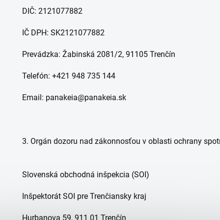
DIČ:
2121077882
IČ DPH:
SK2121077882
Prevádzka:
Žabinská
2081/
2, 91105 Trenčín
Telefón:
+421 948 735 144
Email:
​panakeia
@panakeia.sk
3.
Orgán dozoru
nad zákonnosťou v oblasti ochrany spotr
Slovenská obchodná inšpekcia (SOI)
Inšpektorát SOI pre Trenčiansky kraj
Hurbanova 59, 911 01 Trenčín