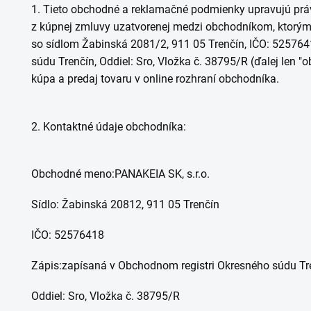
1.
Tieto obchodné a reklamačné podmienky upravujú práv
z kúpnej zmluvy uzatvorenej medzi
obchodníkom
, ktorým
so sídlom Žabinská
2081/2
, 911
05 Trenčín
,
IČO: 5257641
súdu Trenčín, Oddiel: Sro, Vložka č. 38795/R (ďalej len "
o
kúpa a predaj tovaru
v online rozhraní obchodníka
.
2.
Kontaktné údaje
obchodníka:
Obchodné meno:
PANAKEIA SK, s.r.o.
Sídlo:
Žabinská
2081
2,
911 05 Trenčín
IČO:
52576418
Zápis:
zapísaná v Obchodnom registri Okresného súdu Tr
Oddiel: Sro, Vložka č. 38795/R