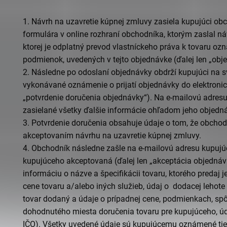
1.
Návrh na uzavretie kúpnej zmluvy zasiela kupujúci
obc
formulára
v online rozhraní
obchodníka
, ktorým zaslal n
ktorej je odplatný prevod vlastníckeho práva k tovaru o
podmienok, uvedených v tejto objednávke (ďalej len „
obj
2.
Následne po odoslaní objednávky obdrží kupujúci na 
vykonávané oznámenie o prijatí objednávky do elektron
„
potvrdenie doručenia objednávky
“). Na e-mailovú adres
zasielané všetky ďalšie informácie ohľadom jeho objedn
3.
Potvrdenie doručenia obsahuje údaje o tom, že
obchod
akceptovaním návrhu na uzavretie kúpnej zmluvy.
4.
Obchodník
následne zašle na e-mailovú adresu kupujú
kupujúceho akceptovaná (ďalej len „
akceptácia objednáv
informáciu o názve a špecifikácii tovaru, ktorého predaj
cene tovaru a/alebo iných služieb, údaj o dodacej lehote
tovar dodaný a údaje o prípadnej cene, podmienkach, sp
dohodnutého miesta doručenia tovaru pre kupujúceho, ú
IČO).
Všetky uvedené údaje sú kupujúcemu oznámené
ti