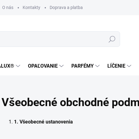
O nás
Kontakty
Doprava a platba
Zákaznícka podpora
Hľadať
ALUX®
OPAĽOVANIE
PARFÉMY
LÍČENIE
Všeobecné obchodné podm
1.
Všeobecné ustanovenia