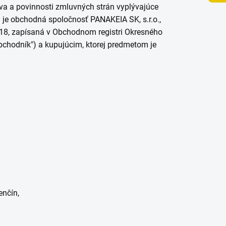
a a povinnosti zmluvných strán vyplývajúce
 je
obchodná spoločnosť
PANAKEIA SK, s.r.o.,
8, zapísaná v Obchodnom registri Okresného
bchodník
") a kupujúcim, ktorej predmetom je
enčín,