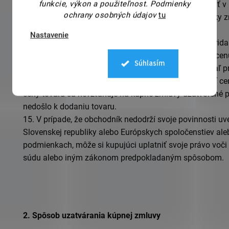
funkcie, výkon a použiteľnost.
Podmienky
podmienkami. Takto dohodnuté podmienky nesmú byť v r
ochrany osobných údajov
tu
lehoty na vrátenie tovaru, záručnej doby a pod.). Všetky
právnym poriadkom Slovenskej republiky.
Nastavenie
13.
Zobrazená kúpna cena za tovar zahŕňa aj daň z prid
právnym predpisom Slovenskej republiky a nezahŕňa cenu 
Súhlasím
služby. Všetky akcie platia do vypredania zásob, pokiaľ p
14.
Obchodník
si vyhradzuje právo kedykoľvek upraviť c
ceny tovaru sa nevzťahuje na kúpne zmluvy uzatvorené p
nedošlo k dodaniu tovaru.
15.
V prípade, že
obchodník
nedodrží svoje povinnosti u
Slovenskej republiky alebo Európskych spoločenstiev al
podmienkach, môže si kupujúci uplatniť svoje právo voči
súdu
alebo iným zákonom predpokladaným spôsobom
.
2.
Spôsob uzatvárania kúpnej zmluvy