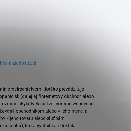
ov-a-ziadosti.soi
nia prostredníctvom ktorého prevádzkuje
opanic.sk
(ďalej aj “Internetový obchod“ alebo
i rozumie akýkoľvek softvér vrátane webového
dzkovaný obchodníkom alebo v jeho mene, a
ľov k jeho tovaru alebo službám.
ká osoba), ktorá vyplnila a odoslala