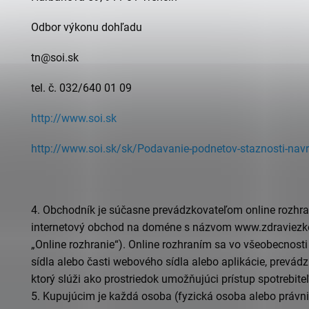
Odbor výkonu dohľadu
tn@soi.sk
tel. č. 032/640 01 09
http://www.soi.sk
http://www.soi.sk/sk/Podavanie-podnetov-staznosti-navrh
4.
Obchodník je súčasne prevádzkovateľom online rozhra
internetový obchod na doméne s názvom www.
zdraviezk
„Online rozhranie“). Online rozhraním sa vo všeobecnost
sídla alebo časti webového sídla alebo aplikácie, prevá
ktorý slúži ako prostriedok umožňujúci prístup spotrebite
5.
Kupujúcim je každá osoba (fyzická osoba alebo právnic