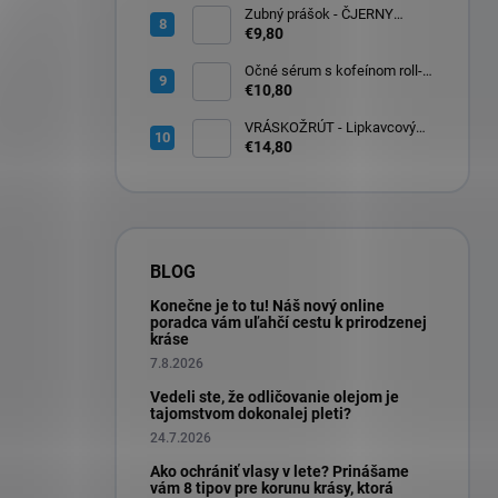
Zubný prášok - ČJERNY
DJABEL 60ml
€9,80
Očné sérum s kofeínom roll-
on na očné okolie 10ml
€10,80
VRÁSKOŽRÚT - Lipkavcový
denný krém s Q10 30ml
€14,80
BLOG
Konečne je to tu! Náš nový online
poradca vám uľahčí cestu k prirodzenej
kráse
7.8.2026
Vedeli ste, že odličovanie olejom je
tajomstvom dokonalej pleti?
24.7.2026
Ako ochrániť vlasy v lete? Prinášame
vám 8 tipov pre korunu krásy, ktorá