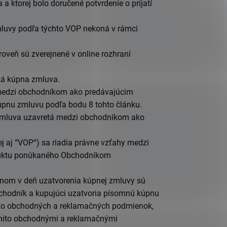
 ktorej bolo doručené potvrdenie o prijatí
zmluvy podľa týchto VOP nekoná v rámci
roveň sú zverejnené v online rozhraní
ká kúpna zmluva.
medzi obchodníkom ako predávajúcim
 kúpnu zmluvu podľa bodu
8
tohto článku.
zmluva uzavretá medzi obchodníkom ako
aj “VOP“) sa riadia právne vzťahy medzi
uktu ponúkaného
Obchodníkom
tnom v deň uzatvorenia kúpnej zmluvy sú
chodník
a kupujúci uzatvoria písomnú kúpnu
hto obchodných a reklamačných podmienok,
mito obchodnými a reklamačnými