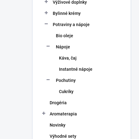
a
Výživové doplnky
n
Bylinné krémy
e
l
Potraviny a nápoje
Bio oleje
Nápoje
Káva, čaj
Instantné nápoje
Pochutiny
Cukríky
Drogéria
Aromaterapia
Novinky
Výhodné sety