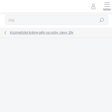
Prejsť
na
obsah
Hľadať
Kozmetické krémy,gély na nohy, cievy, žily