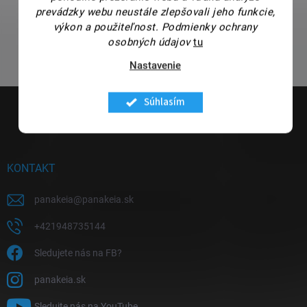
prevádzky webu neustále zlepšovali jeho funkcie,
výkon a použiteľnost.
Podmienky ochrany
osobných údajov
tu
Nastavenie
Z
Súhlasím
á
p
ä
t
i
KONTAKT
e
panakeia
@
panakeia.sk
+421948735144
Sledujete nás na FB?
panakeia.sk
Sledujte nás na YouTube