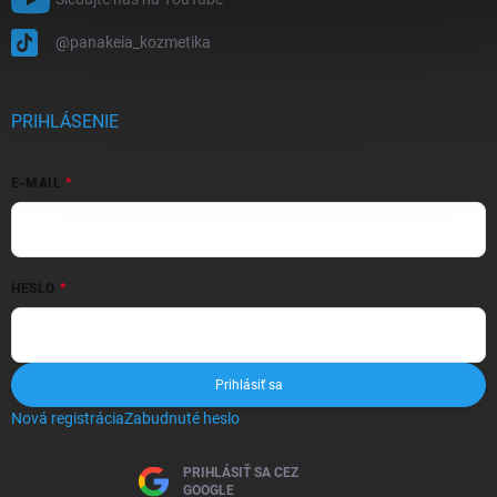
@panakeia_kozmetika
PRIHLÁSENIE
E-MAIL
HESLO
Prihlásiť sa
Nová registrácia
Zabudnuté heslo
PRIHLÁSIŤ SA CEZ
GOOGLE