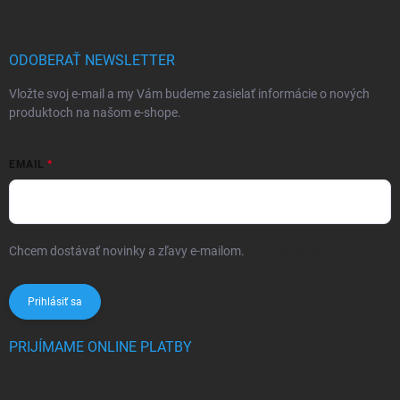
ODOBERAŤ NEWSLETTER
Vložte svoj e-mail a my Vám budeme zasielať informácie o nových
produktoch na našom e-shope.
EMAIL
Chcem dostávať novinky a zľavy e-mailom.
Informácie sú určené pre
osoby staršie ako 16 rokov!
Prihlásiť sa
PRIJÍMAME ONLINE PLATBY