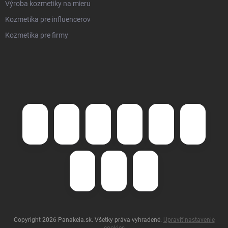
Výroba kozmetiky na mieru
Kozmetika pre influencerov
Kozmetika pre firmy
Copyright 2026
Panakeia.sk
. Všetky práva vyhradené.
Upraviť nastavenie