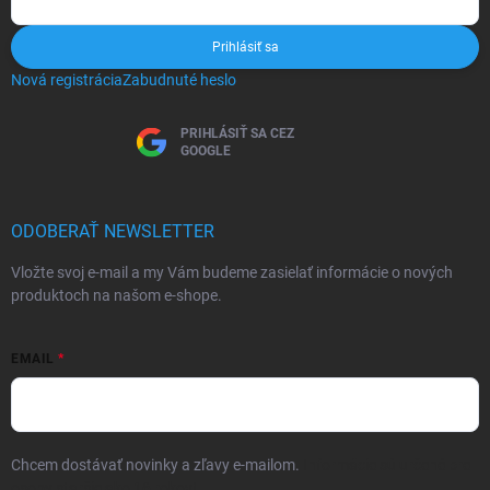
Prihlásiť sa
Nová registrácia
Zabudnuté heslo
PRIHLÁSIŤ SA CEZ
GOOGLE
ODOBERAŤ NEWSLETTER
Vložte svoj e-mail a my Vám budeme zasielať informácie o nových
produktoch na našom e-shope.
EMAIL
Chcem dostávať novinky a zľavy e-mailom.
Informácie sú určené pre
osoby staršie ako 16 rokov!