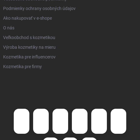
Podmienky ochrany osobných údajov
Ako nakupovať v e-shope
O nás
Veľkoobchod s kozmetikou
Výroba kozmetiky na mieru
Kozmetika pre influencerov
Kozmetika pre firmy