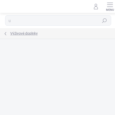
Prejsť
na
obsah
Hľadať
Výživové doplnky