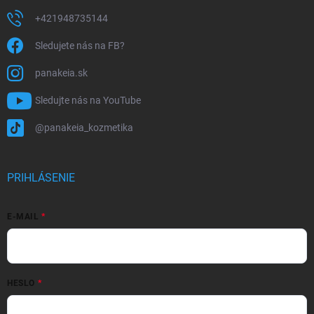
+421948735144
Sledujete nás na FB?
panakeia.sk
Sledujte nás na YouTube
@panakeia_kozmetika
PRIHLÁSENIE
E-MAIL
HESLO