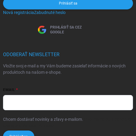
Prihlásiť sa
Nová registrácia
Zabudnuté heslo
PRIHLÁSIŤ SA CEZ
GOOGLE
ODOBERAŤ NEWSLETTER
Vložte svoj e-mail a my Vám budeme zasielať informácie o nových
produktoch na našom e-shope.
EMAIL
Chcem dostávať novinky a zľavy e-mailom.
Informácie sú určené pre
osoby staršie ako 16 rokov!