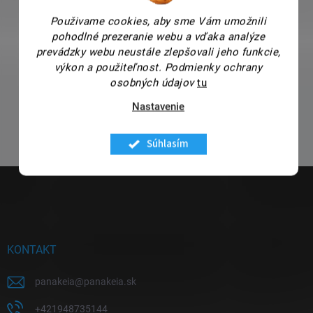
Použivame cookies, aby sme Vám umožnili
pohodlné prezeranie webu a vďaka analýze
prevádzky webu neustále zlepšovali jeho funkcie,
výkon a použiteľnost.
Podmienky ochrany
osobných údajov
tu
Nastavenie
Súhlasím
Z
á
p
ä
t
i
KONTAKT
e
panakeia
@
panakeia.sk
+421948735144