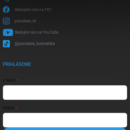
Sledujete nás na FB?
panakeia.sk
Sledujte nás na YouTube
@panakeia_kozmetika
PRIHLÁSENIE
E-MAIL
HESLO