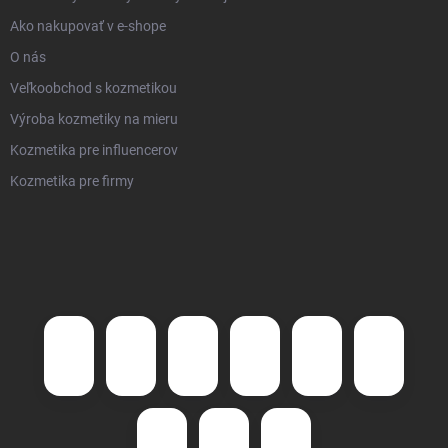
Ako nakupovať v e-shope
O nás
Veľkoobchod s kozmetikou
Výroba kozmetiky na mieru
Kozmetika pre influencerov
Kozmetika pre firmy