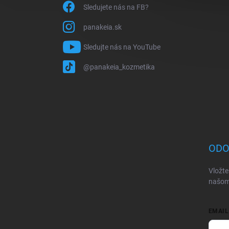
Sledujete nás na FB?
panakeia.sk
Sledujte nás na YouTube
@panakeia_kozmetika
ODO
Vložte
našom
EMAIL