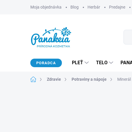
Prejsť
Moja objednávka
Blog
Herbár
Predajne
na
obsah
PLEŤ
TELO
PAN
PORADCA
Domov
Zdravie
Potraviny a nápoje
Minerál 