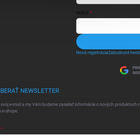
HESLO
Nová registrácia
Zabudnuté hesl
PRI
GOO
BERAŤ NEWSLETTER
 svoj e-mail a my Vám budeme zasielať informácie o nových produktoch 
 e-shope.