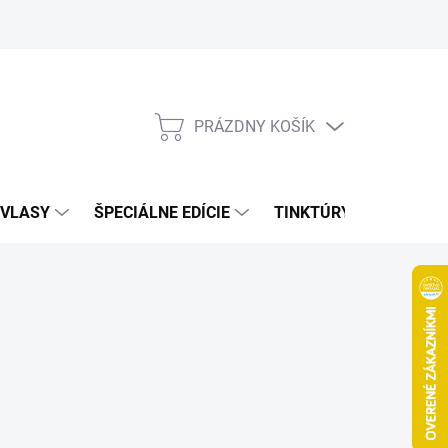
Bonusový program
Veľkoobchod
Referencie
Kariéra
A
PRÁZDNY KOŠÍK
NÁKUPNÝ
KOŠÍK
VLASY
ŠPECIÁLNE EDÍCIE
TINKTÚRY
ZDRAV