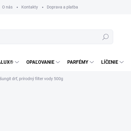
O nás
Kontakty
Doprava a platba
Zákaznícka podpora
Hľadať
ALUX®
OPAĽOVANIE
PARFÉMY
LÍČENIE
šungit drť, prírodný filter vody 500g