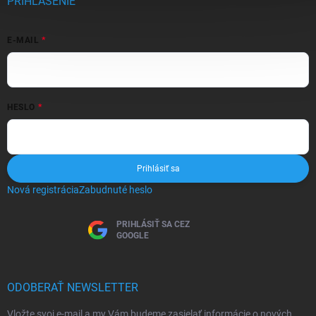
PRIHLÁSENIE
E-MAIL
HESLO
Prihlásiť sa
Nová registrácia
Zabudnuté heslo
PRIHLÁSIŤ SA CEZ
GOOGLE
ODOBERAŤ NEWSLETTER
Vložte svoj e-mail a my Vám budeme zasielať informácie o nových