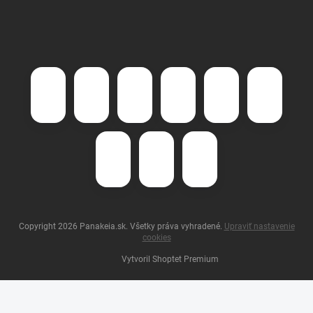
Copyright 2026
Panakeia.sk
. Všetky práva vyhradené.
Upraviť nastavenie
cookies
Vytvoril Shoptet Premium