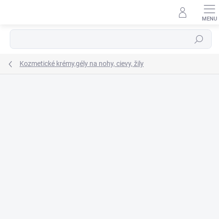
Prejsť
na
obsah
Hľadať
Kozmetické krémy,gély na nohy, cievy, žily