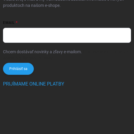
produktoch na našom e-shope.
EMAIL
Chcem dostávať novinky a zľavy e-mailom.
Informácie sú určené pre
osoby staršie ako 16 rokov!
Prihlásiť sa
PRIJÍMAME ONLINE PLATBY