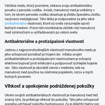
Väčšina medu, ktorý poznáme, získava svoju antibakteriálnu
povahu z peroxidu vodíka. Avšak, manukový med je unikátny v
tom, že okrem peroxidu vodíka obsahuje aj ďalšiu špeciálnu zložku
nazývanú metylglyoxal. Táto látka je zodpovedná za jeho silné
antibakteriálne
vlastnosti, ktoré sú oveľa výraznejšie oproti
bežným medom. Práve táto kombinácia zložiek robí manukový
med výnimočným a vyhľadávaným po celom svete.
Antibakteriálne a protizápalové vlastnosti
Jednou z najpozoruhodnejších vlastností manukového medu je
jeho schopnosť pomáhať pri hojení rán. Vďaka svojim
antibakteriálnym a protizápalovým vlastnostiam je schopný
efektívne bojovať proti infekciám a podporovať rýchlejšie hojenie
rán. Táto vlastnosť je obzvlášť cenná v medicíne, kde sa
manukový med používa na ošetrenie popálenín, rezov a iných
kožných poranení.
Vlhkosť a upokojenie podráždenej pokožky
Okrem svojich antibakteriálnych vlastností je manukový med tiež
známy tým, že priťahuje vlhkosť do pokožky. Táto jeho schopnosť
pomáha udržiavať pokožku hydratovanú, čo je dôležitý faktor pre