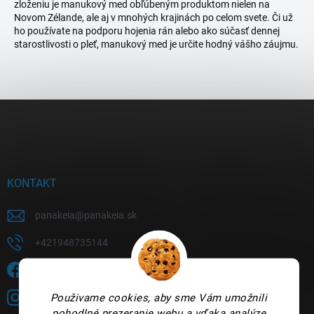
zloženiu je manukový med obľúbeným produktom nielen na
Novom Zélande, ale aj v mnohých krajinách po celom svete. Či už
ho používate na podporu hojenia rán alebo ako súčasť dennej
starostlivosti o pleť, manukový med je určite hodný vášho záujmu.
Z
á
p
ä
t
i
KONTAKT
e
panakeia
@
panakeia.sk
+421948735144
Sledujete nás na FB?
Použivame cookies, aby sme Vám umožnili
panakeia.sk
pohodlné prezeranie webu a vďaka analýze