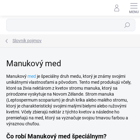
Prejsť
na
obsah
Hľadať
Slovník pojmov
Manukový med
Manukový
med
je špeciálny druh medu, ktorý je známy svojimi
unikátnymi vlastnosťami a pôvodom. Tento med produkujú včely,
ktoré sa živia nektárom z kvetov stromu manuka, ktorý sa
prirodzene vyskytuje na Novom Zélande. Strom manuka
(Leptospermum scoparium) je druh kríka alebo malého stromu,
ktorý je charakteristický svojimi malými bielymi alebo ružovými
kvetmi. Včely zbierajú nektár z týchto kvetov a následne ho
premieňajú na med, ktorý sa vyznačuje svojou tmavou farbou a
výraznou chuťou.
Čo robí Manukový med špeciálnym?