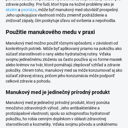
zdravie pokožky. Pre ľudí, ktorí trpia na kožné problémy ako je
ekzém
a
psoriáza
, môže byť manukový med obzvlášť prospešný.
Jeho upokojujúce vlastnosti môžu zmierniť podráždenie a
znižovať zápaly, čím poskytuje úľavu od svrbenia a nepohodlia.
Použitie manukového medu v praxi
Manukový med možno použiť rôznymi spôsobmi, v závislosti od
konkrétnych potrieb. Môže byť aplikovaný priamo na pokožku ako
súčasť starostlivosti o rany alebo hydratačnej rutiny. Vďaka
svojmu jedinečnému zloženiu sa často používa aj vo forme masiek
alebo krémov na tvár, ktoré pomáhajú zlepšovať vzhľad a zdravie
pokožky. Okrem toho, manukový med sa môže konzumovať aj ako
súčasť zdravej stravy, pričom jeho konzumácia môže podporiť
celkové zdravie a pohodu.
Manukový med je jedinečný prírodný produkt
Manukový med je jedinečný prírodný produkt, ktorý ponúka
množstvo zdravotných výhod. Jeho antibakteriálne a
protizápalové vlastnosti, spolu so schopnosťou hydratovať
pokožku, ho robia cenným doplnkom v oblasti zdravotnej
starostlivosti a kozmetiky. Vďaka svojmu pôvodu a unikátnemu