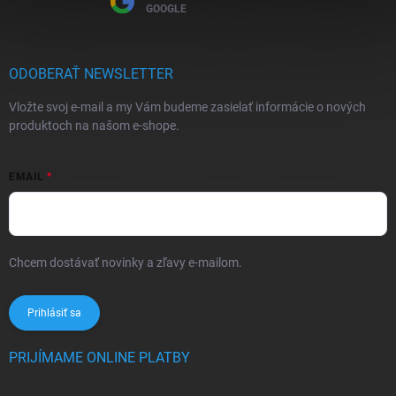
GOOGLE
ODOBERAŤ NEWSLETTER
Vložte svoj e-mail a my Vám budeme zasielať informácie o nových
produktoch na našom e-shope.
EMAIL
Chcem dostávať novinky a zľavy e-mailom.
Informácie sú určené pre
osoby staršie ako 16 rokov!
Prihlásiť sa
PRIJÍMAME ONLINE PLATBY