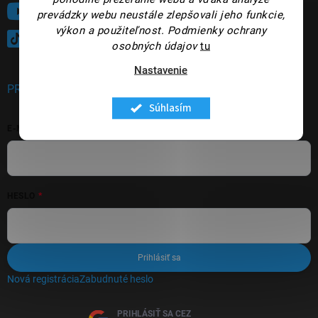
Sledujte nás na YouTube
prevádzky webu neustále zlepšovali jeho funkcie,
výkon a použiteľnost.
Podmienky ochrany
@panakeia_kozmetika
osobných údajov
tu
Nastavenie
PRIHLÁSENIE
Súhlasím
E-MAIL
HESLO
Prihlásiť sa
Nová registrácia
Zabudnuté heslo
PRIHLÁSIŤ SA CEZ