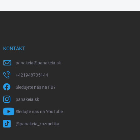
Z
á
p
ä
t
i
KONTAKT
e
panakeia
@
panakeia.sk
+421948735144
Sledujete nás na FB?
panakeia.sk
Sledujte nás na YouTube
@panakeia_kozmetika