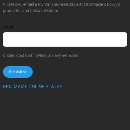
Vložte svoj e-mail a my Vám budeme zasielať informácie o nových
produktoch na našom e-shope.
EMAIL
Chcem dostávať novinky a zľavy e-mailom.
Informácie sú určené pre
osoby staršie ako 16 rokov!
Prihlásiť sa
PRIJÍMAME ONLINE PLATBY