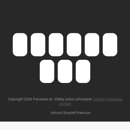
Copyright 2026
Panakeia.sk
. Všetky práva vyhradené.
Upraviť nastavenie
cookies
Vytvoril Shoptet Premium