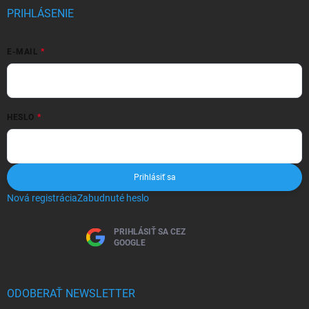
PRIHLÁSENIE
E-MAIL
HESLO
Prihlásiť sa
Nová registrácia
Zabudnuté heslo
PRIHLÁSIŤ SA CEZ
GOOGLE
ODOBERAŤ NEWSLETTER