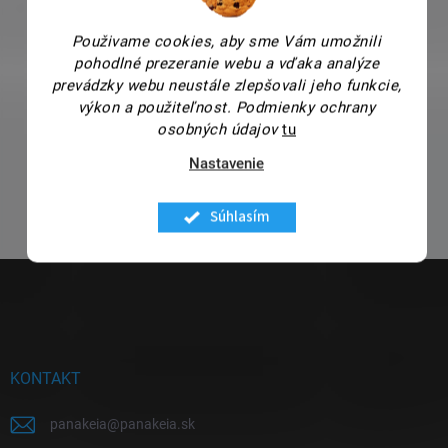
Použivame cookies, aby sme Vám umožnili
pohodlné prezeranie webu a vďaka analýze
prevádzky webu neustále zlepšovali jeho funkcie,
výkon a použiteľnost.
Podmienky ochrany
osobných údajov
tu
Nastavenie
Súhlasím
Z
á
p
ä
t
i
KONTAKT
e
panakeia
@
panakeia.sk