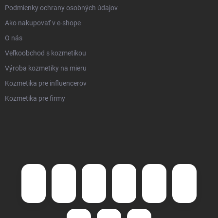
Podmienky ochrany osobných údajov
Ako nakupovať v e-shope
O nás
Veľkoobchod s kozmetikou
Výroba kozmetiky na mieru
Kozmetika pre influencerov
Kozmetika pre firmy