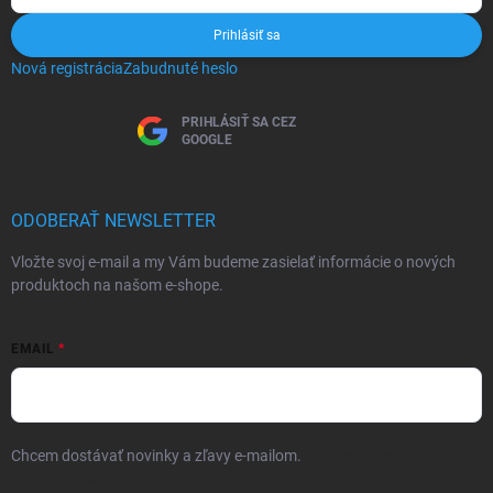
Prihlásiť sa
Nová registrácia
Zabudnuté heslo
PRIHLÁSIŤ SA CEZ
GOOGLE
ODOBERAŤ NEWSLETTER
Vložte svoj e-mail a my Vám budeme zasielať informácie o nových
produktoch na našom e-shope.
EMAIL
Chcem dostávať novinky a zľavy e-mailom.
Informácie sú určené pre
osoby staršie ako 16 rokov!