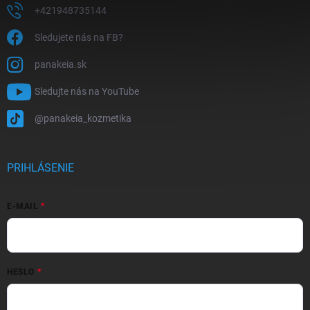
+421948735144
Sledujete nás na FB?
panakeia.sk
Sledujte nás na YouTube
@panakeia_kozmetika
PRIHLÁSENIE
E-MAIL
HESLO