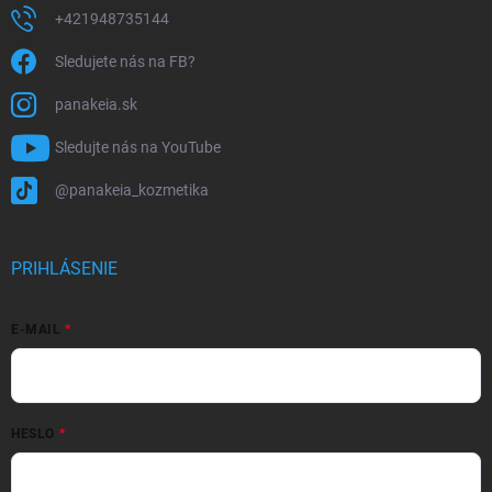
+421948735144
Sledujete nás na FB?
panakeia.sk
Sledujte nás na YouTube
@panakeia_kozmetika
PRIHLÁSENIE
E-MAIL
HESLO