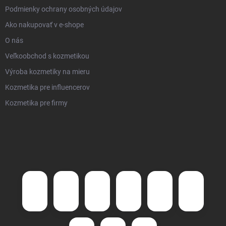
Podmienky ochrany osobných údajov
Ako nakupovať v e-shope
O nás
Veľkoobchod s kozmetikou
Výroba kozmetiky na mieru
Kozmetika pre influencerov
Kozmetika pre firmy