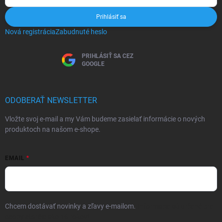
Prihlásiť sa
Nová registrácia
Zabudnuté heslo
PRIHLÁSIŤ SA CEZ
GOOGLE
ODOBERAŤ NEWSLETTER
Vložte svoj e-mail a my Vám budeme zasielať informácie o nových
produktoch na našom e-shope.
EMAIL
Chcem dostávať novinky a zľavy e-mailom.
Informácie sú určené pre
osoby staršie ako 16 rokov!