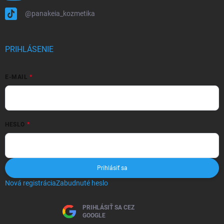
@panakeia_kozmetika
PRIHLÁSENIE
E-MAIL
HESLO
Prihlásiť sa
Nová registrácia
Zabudnuté heslo
PRIHLÁSIŤ SA CEZ
GOOGLE