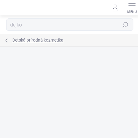
Prejsť
na
obsah
Hľadať
Detská prírodná kozmetika