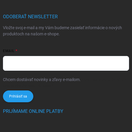
ODOBERAŤ NEWSLETTER
Vložte svoj e-mail a my Vám budeme zasielať informácie o nových
produktoch na našom e-shope.
EMAIL
Chcem dostávať novinky a zľavy e-mailom.
Informácie sú určené pre
osoby staršie ako 16 rokov!
Prihlásiť sa
PRIJÍMAME ONLINE PLATBY