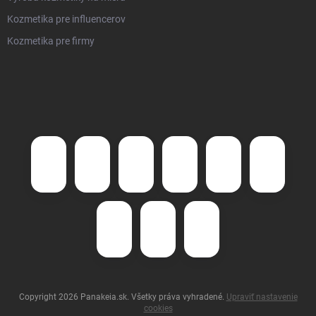
Kozmetika pre influencerov
Kozmetika pre firmy
Copyright 2026
Panakeia.sk
. Všetky práva vyhradené.
Upraviť nastavenie
cookies