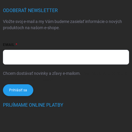
ODOBERAŤ NEWSLETTER
Vložte svoj e-mail a my Vám budeme zasielať informácie o nových
produktoch na našom e-shope.
EMAIL
Chcem dostávať novinky a zľavy e-mailom.
Informácie sú určené pre
osoby staršie ako 16 rokov!
Prihlásiť sa
PRIJÍMAME ONLINE PLATBY