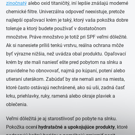
zinočnatý
alebo oxid titaničitý, iní lepšie znášajú moderné
chemické filtre. Univerzálna odpoveď neexistuje, pretože
najlepší opaľovací krém je taký, ktorý vaša pokožka dobre
toleruje a ktorý budete používať v dostatočnom
množstve. Práve množstvo je totiž pri SPF veľmi dôležité.
Ak si nanesiete príliš tenkú vrstvu, reálna ochrana môže
byť výrazne nižšia, než uvádza obal produktu. Opaľovací
krém by ste mali naniesť ešte pred pobytom na slnku a
pravidelne ho obnovovať, najmä po kúpaní, potení alebo
utieraní uterákom. Zabúdať by ste nemali ani na miesta,
ktoré často ostávajú nechránené, ako sú uši, zadná časť
krku, priehlavky, ruky, ramená alebo okraje plaviek a
oblečenia.
Veľmi dôležitá je aj starostlivosť po pobyte na slnku.
Pokožka ocen
í hydratačné a upokojujúce produkty
, ktoré