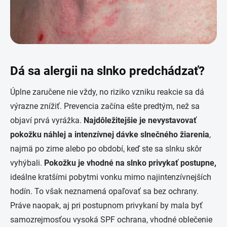
Dá sa alergii na slnko predchádzať?
Úplne zaručene nie vždy, no riziko vzniku reakcie sa dá
výrazne znížiť. Prevencia začína ešte predtým, než sa
objaví prvá vyrážka.
Najdôležitejšie je nevystavovať
pokožku náhlej a intenzívnej dávke slnečného žiarenia
,
najmä po zime alebo po období, keď ste sa slnku skôr
vyhýbali.
Pokožku je vhodné na slnko privykať postupne,
ideálne kratšími pobytmi vonku mimo najintenzívnejších
hodín. To však neznamená opaľovať sa bez ochrany.
Práve naopak, aj pri postupnom privykaní by mala byť
samozrejmosťou vysoká SPF ochrana, vhodné oblečenie