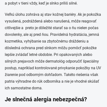
a pobyt v tieni vždy, keď je slnko príliš silné.
Veľkú úlohu zohráva aj stav kožnej bariéry. Ak je pokožka
vysušená, podráždená alebo narušená, môže reagovať
citlivejšie a preto je dôležité starať sa o ňu nielen počas
dovolenky, ale aj pred ňou. Pravidelná hydratácia, jemná
kozmetika, vyhýbanie sa zbytočnému dráždeniu a
dôsledná ochrana pred slnkom môžu pomôcť pokožke
lepšie zvládať letné obdobie. Pri opakovaných alebo
silných prejavoch môže dermatológ odporučiť špeciálny
postup, napríklad kontrolované privykanie pokožky na UV
žiarenie pod odborným dohľadom. Takéto riešenia však
patria výhradne do rúk odborníka a nie je vhodné skúšať
ich samostatne doma.
Je slnečná alergia nebezpečná?