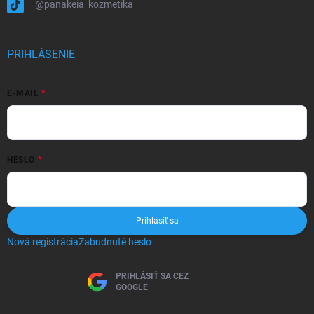
@panakeia_kozmetika
PRIHLÁSENIE
E-MAIL
HESLO
Prihlásiť sa
Nová registrácia
Zabudnuté heslo
PRIHLÁSIŤ SA CEZ
GOOGLE