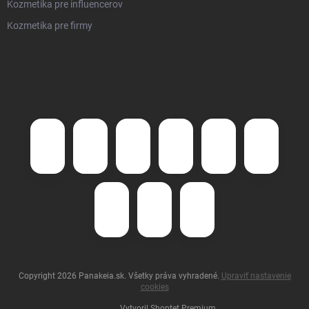
Kozmetika pre influencerov
Kozmetika pre firmy
Copyright 2026
Panakeia.sk
. Všetky práva vyhradené.
Upraviť nastavenie
cookies
Vytvoril Shoptet Premium