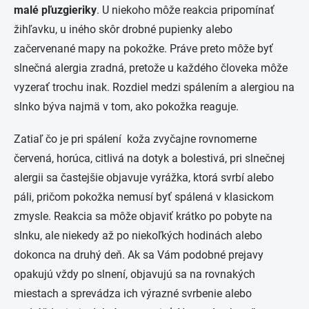
malé pľuzgieriky
. U niekoho môže reakcia pripomínať
žihľavku, u iného skôr drobné pupienky alebo
začervenané mapy na pokožke. Práve preto môže byť
slnečná alergia zradná, pretože u každého človeka môže
vyzerať trochu inak. Rozdiel medzi spálením a alergiou na
slnko býva najmä v tom, ako pokožka reaguje.
Zatiaľ čo je pri spálení koža zvyčajne rovnomerne
červená, horúca, citlivá na dotyk a bolestivá, pri slnečnej
alergii sa častejšie objavuje vyrážka, ktorá svrbí alebo
páli, pričom pokožka nemusí byť spálená v klasickom
zmysle. Reakcia sa môže objaviť krátko po pobyte na
slnku, ale niekedy až po niekoľkých hodinách alebo
dokonca na druhý deň. Ak sa Vám podobné prejavy
opakujú vždy po slnení, objavujú sa na rovnakých
miestach a sprevádza ich výrazné svrbenie alebo