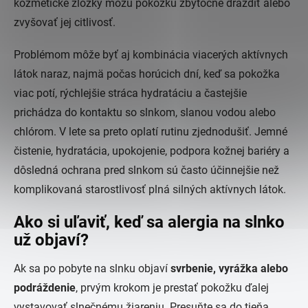
kozmetické zložky môžu pokožku zbytočne dráždiť alebo
zvyšovať jej citlivosť.
Problémom môže byť aj kombinácia viacerých aktívnych
látok naraz, najmä počas horúcich dní, keď sa pokožka
viac potí, rýchlejšie stráca hydratáciu a častejšie
prichádza do kontaktu so slnkom, slanou vodou alebo
chlórom. V lete sa preto oplatí rutinu zjednodušiť. Jemné
čistenie, hydratácia, upokojenie, podpora kožnej bariéry a
dôsledná ochrana pred slnkom sú často účinnejšie než
komplikovaná starostlivosť plná silných aktívnych látok.
Ako si uľaviť, keď sa alergia na slnko
už objaví?
Ak sa po pobyte na slnku objaví
svrbenie, vyrážka alebo
podráždenie
, prvým krokom je prestať pokožku ďalej
vystavovať slnečnému žiareniu. Presuňte sa do tieňa