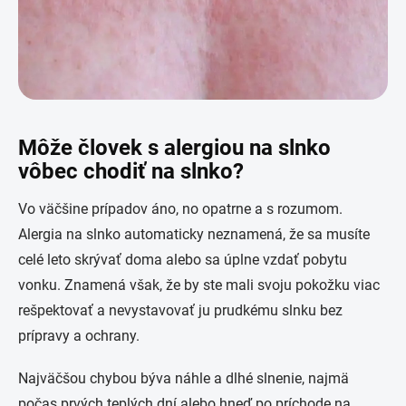
Môže človek s alergiou na slnko
vôbec chodiť na slnko?
Vo väčšine prípadov áno, no opatrne a s rozumom.
Alergia na slnko automaticky neznamená, že sa musíte
celé leto skrývať doma alebo sa úplne vzdať pobytu
vonku. Znamená však, že by ste mali svoju pokožku viac
rešpektovať a nevystavovať ju prudkému slnku bez
prípravy a ochrany.
Najväčšou chybou býva náhle a dlhé slnenie, najmä
počas prvých teplých dní alebo hneď po príchode na