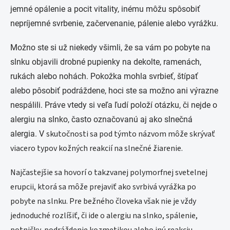
jemné opálenie a pocit vitality, inému môžu spôsobiť
nepríjemné svrbenie, začervenanie, pálenie alebo vyrážku.
Možno ste si už niekedy všimli, že sa vám po pobyte na
slnku objavili drobné pupienky na dekolte, ramenách,
rukách alebo nohách. Pokožka mohla svrbieť, štípať
alebo pôsobiť podráždene, hoci ste sa možno ani výrazne
nespálili. Práve vtedy si veľa ľudí položí otázku, či nejde o
alergiu na slnko, často označovanú aj ako slnečná
skutočnosti sa pod týmto názvom môže skrývať
alergia. V
viacero typov kožných reakcií na slnečné žiarenie.
Najčastejšie sa hovorí o takzvanej polymorfnej svetelnej
erupcii, ktorá sa môže prejaviť ako svrbivá vyrážka po
pobyte na slnku. Pre bežného človeka však nie je vždy
jednoduché rozlíšiť, či ide o alergiu na slnko, spálenie,