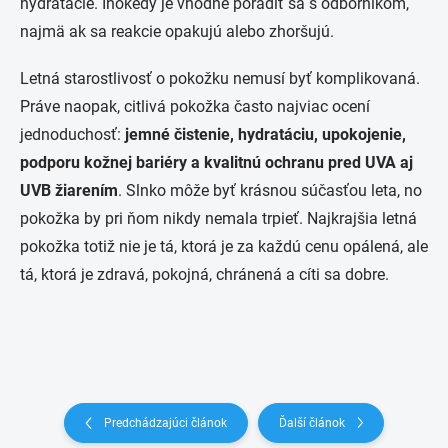
hydratácie. Inokedy je vhodné poradiť sa s odborníkom,
najmä ak sa reakcie opakujú alebo zhoršujú.
Letná starostlivosť o pokožku nemusí byť komplikovaná.
Práve naopak, citlivá pokožka často najviac ocení
jednoduchosť:
jemné čistenie, hydratáciu, upokojenie,
podporu kožnej bariéry a kvalitnú ochranu pred UVA aj
UVB žiarením
. Slnko môže byť krásnou súčasťou leta, no
pokožka by pri ňom nikdy nemala trpieť. Najkrajšia letná
pokožka totiž nie je tá, ktorá je za každú cenu opálená, ale
tá, ktorá je zdravá, pokojná, chránená a cíti sa dobre.
Predchádzajúci článok
Ďalší článok