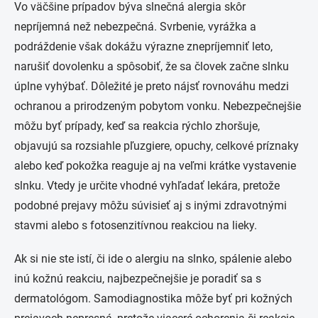
Vo väčšine prípadov býva slnečná alergia skôr
nepríjemná než nebezpečná. Svrbenie, vyrážka a
podráždenie však dokážu výrazne znepríjemniť leto,
narušiť dovolenku a spôsobiť, že sa človek začne slnku
úplne vyhýbať. Dôležité je preto nájsť rovnováhu medzi
ochranou a prirodzeným pobytom vonku. Nebezpečnejšie
môžu byť prípady, keď sa reakcia rýchlo zhoršuje,
objavujú sa rozsiahle pľuzgiere, opuchy, celkové príznaky
alebo keď pokožka reaguje aj na veľmi krátke vystavenie
slnku. Vtedy je určite vhodné vyhľadať lekára, pretože
podobné prejavy môžu súvisieť aj s inými zdravotnými
stavmi alebo s fotosenzitívnou reakciou na lieky.
Ak si nie ste istí, či ide o alergiu na slnko, spálenie alebo
inú kožnú reakciu, najbezpečnejšie je poradiť sa s
dermatológom. Samodiagnostika môže byť pri kožných