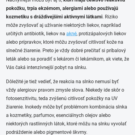
pokožku, trpia ekzémom, alergiami alebo používajú
kozmetiku s dráždivejšími aktívnymi látkami
. Riziko
môže zvyšovať aj užívanie niektorých liekov, napríklad
určitých antibiotík, liekov na
akné
, protizápalových liekov
alebo prípravkov, ktoré môžu zvyšovať citlivosť kože na
slnečné žiarenie. Preto je vždy dobré prečítať si príbalový
leták alebo sa poradiť s lekárom či lekárnikom, ak viete, že
Vás čaká intenzívnejší pobyt na slnku.
Dôležité je tiež vedieť, že reakcia na slnko nemusí byť
vždy alergiouv pravom zmysle slova. Niekedy ide skôr o
fotosenzitivitu, teda zvýšenú citlivosť pokožky na UV
žiarenie. Inokedy môže byť problémom kombinácia slnka
a kozmetiky, parfumov, esenciálnych olejov alebo
niektorých rastlinných látok, ktoré môžu na slnku vyvolať
podráždenie alebo pigmentové škvrny.