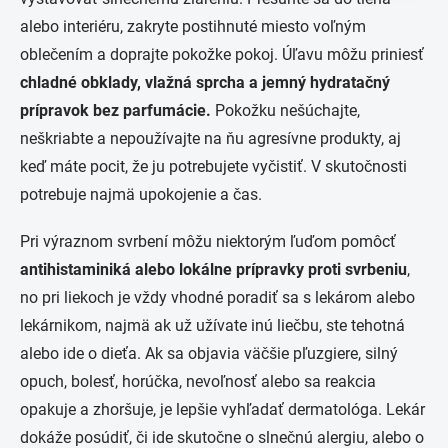
alebo interiéru, zakryte postihnuté miesto voľným
oblečením a doprajte pokožke pokoj. Úľavu môžu priniesť
chladné obklady, vlažná sprcha a jemný hydratačný
prípravok bez parfumácie.
Pokožku nešúchajte,
neškriabte a nepoužívajte na ňu agresívne produkty, aj
keď máte pocit, že ju potrebujete vyčistiť. V skutočnosti
potrebuje najmä upokojenie a čas.
Pri výraznom svrbení môžu niektorým ľuďom pomôcť
antihistaminiká alebo lokálne prípravky proti svrbeniu
,
no pri liekoch je vždy vhodné poradiť sa s lekárom alebo
lekárnikom, najmä ak už užívate inú liečbu, ste tehotná
alebo ide o dieťa. Ak sa objavia väčšie pľuzgiere, silný
opuch, bolesť, horúčka, nevoľnosť alebo sa reakcia
opakuje a zhoršuje, je lepšie vyhľadať dermatológa. Lekár
dokáže posúdiť, či ide skutočne o slnečnú alergiu, alebo o