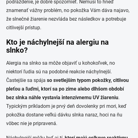
podráždenie, je dobré spozornieť. Nemusí to hneď
znamenať vážny problém, no pokožka Vám dáva najavo,
že slnečné žiarenie nezvláda bez následkov a potrebuje
citlivejší prístup.
Kto je náchylnejší na alergiu na
slnko?
Alergia na slnko sa môže objaviť u kohokoľvek, no
niektorí ľudia sú na podobné reakcie náchylnejší.
Častejšie sa spája
so svetlejším typom pokožky, citlivou
pleťou a ľuďmi, ktorí sa po zime alebo dlhšom období
bez slnka náhle vystavia intenzívnemu UV žiareniu
.
Typickým príkladom je prvý deň dovolenky pri mori, keď
pokožka dostane veľkú dávku slnka naraz, hoci na ňu
vôbec nie je pripravená.
Náchylnejší môžu byť aj tí,
ktorí majú celkovo reaktívnu