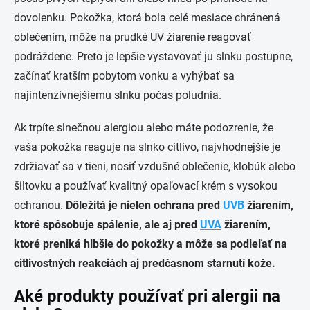
dovolenku. Pokožka, ktorá bola celé mesiace chránená
oblečením, môže na prudké UV žiarenie reagovať
podráždene. Preto je lepšie vystavovať ju slnku postupne,
začínať kratším pobytom vonku a vyhýbať sa
najintenzívnejšiemu slnku počas poludnia.
Ak trpíte slnečnou alergiou alebo máte podozrenie, že
vaša pokožka reaguje na slnko citlivo, najvhodnejšie je
zdržiavať sa v tieni, nosiť vzdušné oblečenie, klobúk alebo
šiltovku a používať kvalitný opaľovací krém s vysokou
ochranou.
Dôležitá je nielen ochrana pred
UVB
žiarením,
ktoré spôsobuje spálenie, ale aj pred
UVA
žiarením,
ktoré preniká hlbšie do pokožky a môže sa podieľať na
citlivostných reakciách aj predčasnom starnutí kože.
Aké produkty používať pri alergii na