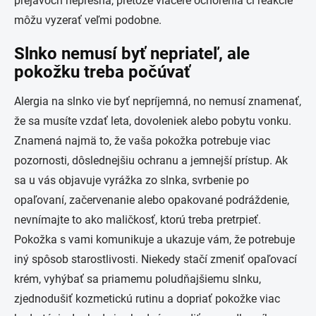
prejavoch nepresná, pretože viaceré ochorenia či reakcie
môžu vyzerať veľmi podobne.
Slnko nemusí byť nepriateľ, ale
pokožku treba počúvať
Alergia na slnko vie byť nepríjemná, no nemusí znamenať,
že sa musíte vzdať leta, dovoleniek alebo pobytu vonku.
Znamená najmä to, že vaša pokožka potrebuje viac
pozornosti, dôslednejšiu ochranu a jemnejší prístup. Ak
sa u vás objavuje vyrážka zo slnka, svrbenie po
opaľovaní, začervenanie alebo opakované podráždenie,
nevnímajte to ako maličkosť, ktorú treba pretrpieť.
Pokožka s vami komunikuje a ukazuje vám, že potrebuje
iný spôsob starostlivosti. Niekedy stačí zmeniť opaľovací
krém, vyhýbať sa priamemu poludňajšiemu slnku,
zjednodušiť kozmetickú rutinu a dopriať pokožke viac