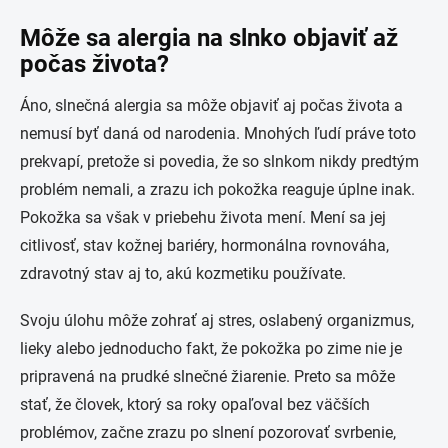
Môže sa alergia na slnko objaviť až
počas života?
Áno, slnečná alergia sa môže objaviť aj počas života a
nemusí byť daná od narodenia. Mnohých ľudí práve toto
prekvapí, pretože si povedia, že so slnkom nikdy predtým
problém nemali, a zrazu ich pokožka reaguje úplne inak.
Pokožka sa však v priebehu života mení. Mení sa jej
citlivosť, stav kožnej bariéry, hormonálna rovnováha,
zdravotný stav aj to, akú kozmetiku používate.
Svoju úlohu môže zohrať aj stres, oslabený organizmus,
lieky alebo jednoducho fakt, že pokožka po zime nie je
pripravená na prudké slnečné žiarenie. Preto sa môže
stať, že človek, ktorý sa roky opaľoval bez väčších
problémov, začne zrazu po slnení pozorovať svrbenie,