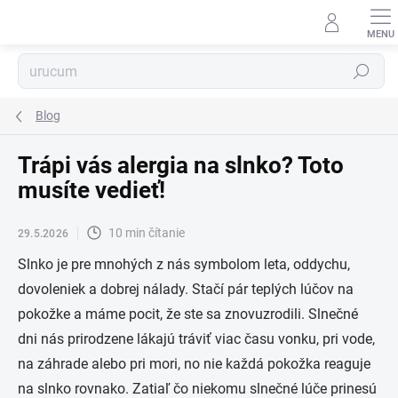
Prejsť
na
obsah
Hľadať
Blog
Trápi vás alergia na slnko? Toto
musíte vedieť!
10 min čítanie
29.5.2026
Slnko je pre mnohých z nás symbolom leta, oddychu,
dovoleniek a dobrej nálady. Stačí pár teplých lúčov na
pokožke a máme pocit, že ste sa znovuzrodili. Slnečné
dni nás prirodzene lákajú tráviť viac času vonku, pri vode,
na záhrade alebo pri mori, no nie každá pokožka reaguje
na slnko rovnako. Zatiaľ čo niekomu slnečné lúče prinesú