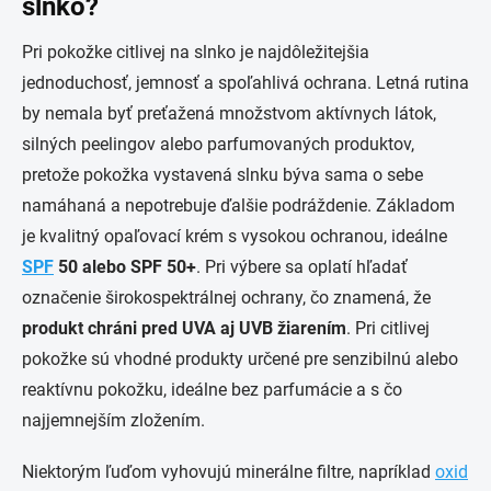
slnko?
Pri pokožke citlivej na slnko je najdôležitejšia
jednoduchosť, jemnosť a spoľahlivá ochrana. Letná rutina
by nemala byť preťažená množstvom aktívnych látok,
silných peelingov alebo parfumovaných produktov,
pretože pokožka vystavená slnku býva sama o sebe
namáhaná a nepotrebuje ďalšie podráždenie. Základom
je kvalitný opaľovací krém s vysokou ochranou, ideálne
SPF
50 alebo SPF 50+
. Pri výbere sa oplatí hľadať
označenie širokospektrálnej ochrany, čo znamená, že
produkt chráni pred UVA aj UVB žiarením
. Pri citlivej
pokožke sú vhodné produkty určené pre senzibilnú alebo
reaktívnu pokožku, ideálne bez parfumácie a s čo
najjemnejším zložením.
Niektorým ľuďom vyhovujú minerálne filtre, napríklad
oxid