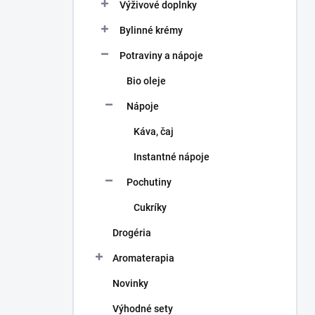
a
Výživové doplnky
n
Bylinné krémy
e
l
Potraviny a nápoje
Bio oleje
Nápoje
Káva, čaj
Instantné nápoje
Pochutiny
Cukríky
Drogéria
Aromaterapia
Novinky
Výhodné sety