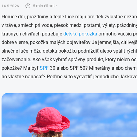
6 min čítanie
14.5.2026
Horúce dni, prázdniny a teplé lúče majú pre deti zvláštne nez
v tráve, smiech pri vode, piesok medzi prstami, výlety, prázdni
krásnych chvíľach potrebuje
detská pokožka
omnoho väčšiu po
dobre vieme, pokožka malých objaviteľov Je jemnejšia, citlivejši
slnečné lúče môžu detskú pokožku podráždiť alebo spáliť rýchle
začervenanie. Ako však vybrať správny produkt, ktorý nielen och
pokožke? Má byť
SPF
30 alebo SPF 50? Minerálny alebo chemi
ho vlastne nanášať? Poďme si to vysvetliť jednoducho, láskavo