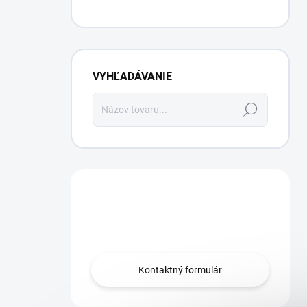
VYHĽADÁVANIE
Hľadať
Máte otázku?
Obráťte sa na nás.
Kontaktný formulár