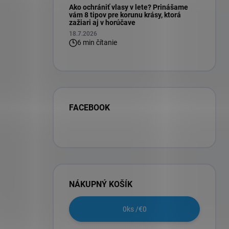
Ako ochrániť vlasy v lete? Prinášame
vám 8 tipov pre korunu krásy, ktorá
zažiari aj v horúčave
18.7.2026
6 min čítanie
FACEBOOK
NÁKUPNÝ KOŠÍK
0
ks /
€0