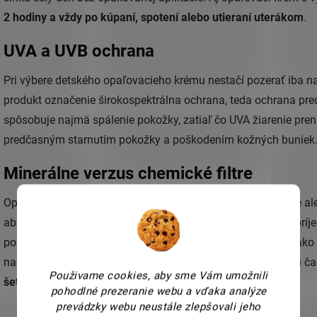
2 hodiny a vždy po kúpaní, spotení alebo utieraní uterákom
.
UVA a UVB ochrana
Pri výbere detského opaľovacieho krému nestačí pozerať iba na
produkt označenie širokospektrálna ochrana, teda ochrana pre
spôsobuje najmä spálenie pokožky, zatiaľ čo UVA žiarenie pren
predčasným starnutím pokožky a poškodením kožných buniek
Minerálne verzus chemické filtre
Opaľovacie prípravky môžu obsahovať chemické, minerálne aleb
absorbujú UV žiarenie a premieňajú ho na teplo. Môžu byť príjem
pokožke môžu niektorým deťom prekážať. Minerálne filtre, ako
na pokožke ochrannú vrstvu a pri citlivej detskej pokožke sú 
Použivame cookies, aby sme Vám umožnili
šetrnejšie a menej dráždivé
.
pohodlné prezeranie webu a vďaka analýze
prevádzky webu neustále zlepšovali jeho