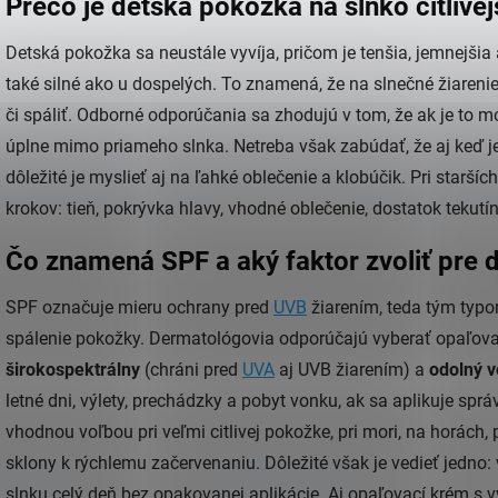
Prečo je detská pokožka na slnko citlivej
Detská pokožka sa neustále vyvíja, pričom je tenšia, jemnejši
také silné ako u dospelých. To znamená, že na slnečné žiarenie
či spáliť. Odborné odporúčania sa zhodujú v tom, že ak je to 
úplne mimo priameho slnka. Netreba však zabúdať, že aj keď je
dôležité je myslieť aj na ľahké oblečenie a klobúčik. Pri starší
krokov: tieň, pokrývka hlavy, vhodné oblečenie, dostatok tekutín
Čo znamená SPF a aký faktor zvoliť pre d
SPF označuje mieru ochrany pred
UVB
žiarením, teda tým typo
spálenie pokožky. Dermatológovia odporúčajú vyberať opaľovac
širokospektrálny
(chráni pred
UVA
aj UVB žiarením) a
odolný v
letné dni, výlety, prechádzky a pobyt vonku, ak sa aplikuje sp
vhodnou voľbou pri veľmi citlivej pokožke, pri mori, na horách
sklony k rýchlemu začervenaniu. Dôležité však je vedieť jedno
slnku celý deň bez opakovanej aplikácie. Aj opaľovací krém s