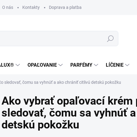
O nás
Kontakty
Doprava a platba
Zákaznícka podpora
Hľadať
ALUX®
OPAĽOVANIE
PARFÉMY
LÍČENIE
čo sledovať, čomu sa vyhnúť a ako chrániť citlivú detskú pokožku
Ako vybrať opaľovací krém p
sledovať, čomu sa vyhnúť a 
detskú pokožku