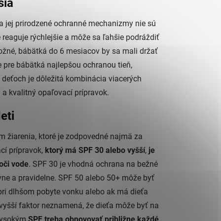
šia
a a jej prirodzené ochranné mechanizmy nie sú
 reaguje rýchlejšie a môže sa ľahšie podráždiť
možné, bábätká do 6 mesiacov by sa mali držať
 pre bábätká najlepšou ochranou tieň,
ch deťoch je dôležitá kombinácia viacerých
 a kvalitný opaľovací prípravok.
eti
m žiarenia, ktoré je zodpovedné najmä za
í prípravok,
ktorý má SPF 30 alebo vyšší
,
je
oči vode
. SPF 30 je vhodná ochrana na bežné
rávne a pravidelne. SPF 50 alebo 50+ môže byť
, pri dlhšom pobyte vonku alebo ak má dieťa
: vyšší faktor neznamená, že dieťa môže byť na
 vysokým
SPF treba obnovovať približne každé