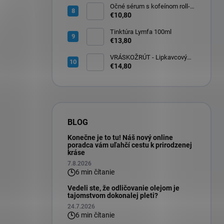
Očné sérum s kofeínom roll-
on na očné okolie 10ml
€10,80
Tinktúra Lymfa 100ml
€13,80
VRÁSKOŽRÚT - Lipkavcový
denný krém s Q10 30ml
€14,80
BLOG
Konečne je to tu! Náš nový online
poradca vám uľahčí cestu k prirodzenej
kráse
7.8.2026
6 min čítanie
Vedeli ste, že odličovanie olejom je
tajomstvom dokonalej pleti?
24.7.2026
6 min čítanie