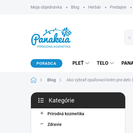
Prejsť
Moja objednávka
Blog
Herbár
Predajne
na
obsah
PLEŤ
TELO
PAN
PORADCA
Domov
Blog
Ako vybrať opaľovací krém pre deti: 
B
Kategórie
o
Preskočiť
č
kategórie
n
Prírodná kozmetika
ý
Zdravie
p