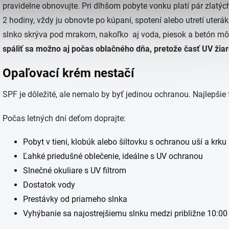
pravidelne obnovujte. Pri dlhšom pobyte vonku platí pár zlatých
2 hodiny, vždy ju obnovte po kúpaní, spotení alebo utretí uterá
slnko skrýva pod mrakom, nakoľko aj voda, piesok a betón mô
spáliť sa možno aj počas oblačného dňa, pretože časť UV žiar
Opaľovací krém nestačí
SPF je dôležité, ale nemalo by byť jedinou ochranou. Najlepšie
Počas letných dní deťom doprajte:
Pobyt v tieni, klobúk alebo šiltovku s ochranou uší a krku
Ľahké priedušné oblečenie, ideálne s UV ochranou
Slnečné okuliare s UV filtrom
Dostatok vody
Prestávky od priameho slnka
Vyhýbanie sa najostrejšiemu slnku medzi približne 10:00