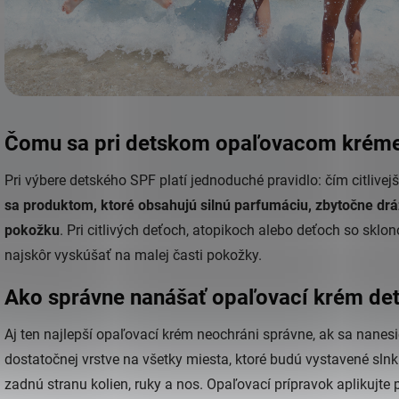
Čomu sa pri detskom opaľovacom kréme
Pri výbere detského SPF platí jednoduché pravidlo: čím citlivej
sa produktom, ktoré obsahujú silnú parfumáciu, zbytočne drá
pokožku
. Pri citlivých deťoch, atopikoch alebo deťoch so skl
najskôr vyskúšať na malej časti pokožky.
Ako správne nanášať opaľovací krém d
Aj ten najlepší opaľovací krém neochráni správne, ak sa nanes
dostatočnej vrstve na všetky miesta, ktoré budú vystavené slnku
zadnú stranu kolien, ruky a nos. Opaľovací prípravok aplikujt