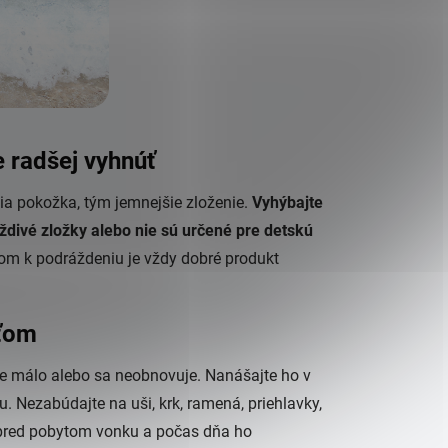
 radšej vyhnúť
šia pokožka, tým jemnejšie zloženie.
Vyhýbajte
ždivé zložky alebo nie sú určené pre detskú
onom k podráždeniu je vždy dobré produkt
eťom
ie málo alebo sa neobnovuje. Nanášajte ho v
. Nezabúdajte na uši, krk, ramená, priehlavky,
e pred pobytom vonku a počas dňa ho