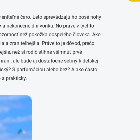
ameniteľné čaro. Leto sprevádzajú ho bosé nohy
ny a nekonečné dni vonku. No práve v týchto
zornosť než pokožka dospelého človeka. Ako
a a zraniteľnejšia. Práve to je dôvod, prečo
jšie, než si rodič stihne všimnúť prvé
ráni, ale bude aj dostatočne šetrný k detskej
cký? S parfumáciou alebo bez? A ako často
 a prakticky.