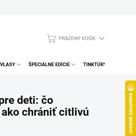
Bonusový program
Veľkoobchod
Referencie
Kariéra
A
PRÁZDNY KOŠÍK
NÁKUPNÝ
KOŠÍK
VLASY
ŠPECIÁLNE EDÍCIE
TINKTÚRY
ZDRAV
re deti: čo
ako chrániť citlivú