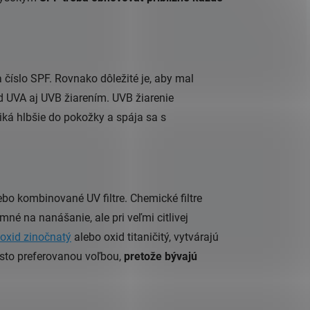
 číslo SPF. Rovnako dôležité je, aby mal
d UVA aj UVB žiarením. UVB žiarenie
iká hlbšie do pokožky a spája sa s
.
o kombinované UV filtre. Chemické filtre
né na nanášanie, ale pri veľmi citlivej
oxid zinočnatý
alebo oxid titaničitý, vytvárajú
často preferovanou voľbou,
pretože bývajú