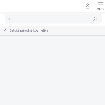
Prejsť
na
obsah
Hľadať
Detská prírodná kozmetika