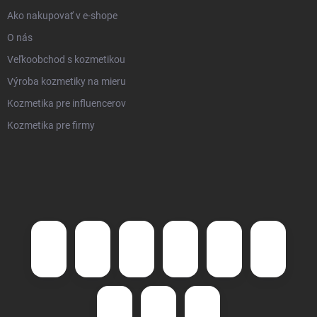
Ako nakupovať v e-shope
O nás
Veľkoobchod s kozmetikou
Výroba kozmetiky na mieru
Kozmetika pre influencerov
Kozmetika pre firmy