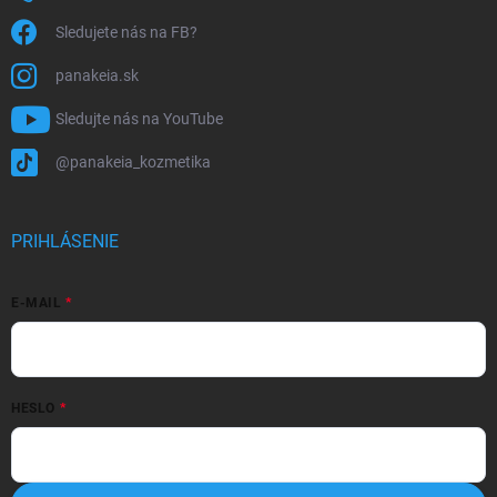
Sledujete nás na FB?
panakeia.sk
Sledujte nás na YouTube
@panakeia_kozmetika
PRIHLÁSENIE
E-MAIL
HESLO