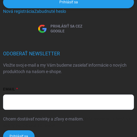
Prihlásiť sa
Nová registrácia
Zabudnuté heslo
PRIHLÁSIŤ SA CEZ
GOOGLE
ODOBERAŤ NEWSLETTER
Vložte svoj e-mail a my Vám budeme zasielať informácie o nových
produktoch na našom e-shope.
EMAIL
Chcem dostávať novinky a zľavy e-mailom.
Informácie sú určené pre
osoby staršie ako 16 rokov!
Prihlásiť sa