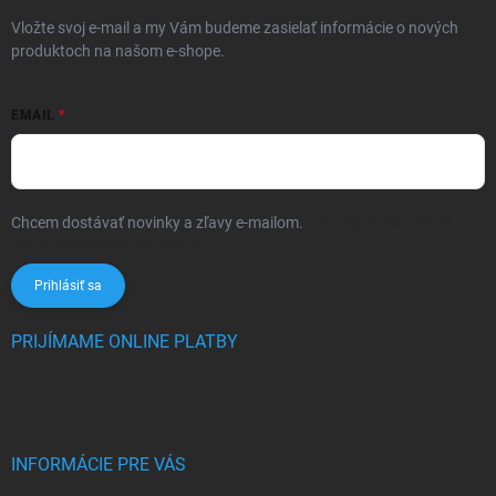
Vložte svoj e-mail a my Vám budeme zasielať informácie o nových
produktoch na našom e-shope.
EMAIL
Chcem dostávať novinky a zľavy e-mailom.
Informácie sú určené pre
osoby staršie ako 16 rokov!
Prihlásiť sa
PRIJÍMAME ONLINE PLATBY
INFORMÁCIE PRE VÁS