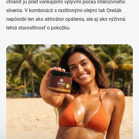
chrániť ju pred vonkajšími vplyvmi počas intenzívneho
slnenia. V kombinácii s rastlinnými olejmi tak Orešák
nepôsobí len ako aktivátor opálenia, ale aj ako výživná
letná starostlivosť o pokožku.