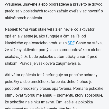
vysušene, unavene alebo podráždene a práve to je dôvod,
prečo sa v posledných rokoch začalo oveľa viac hovoriť o
aktivátoroch opálenia.
Napriek tomu však stále veľa žien nevie, čo aktivátor
opálenia vlastne je, ako funguje a čím sa líši od
klasického opaľovacieho produktu s
SPF
. Často sa stáva,
že si ženy aktivátor pomýlia so samoopaľovákom alebo
očakávajú, že bude pokožku automaticky chrániť pred
slnkom. Pravda je však oveľa zaujímavejšia.
Aktivátor opálenia totiž nefunguje na princípe ochrany
pokožky alebo umelého zafarbenia. Jeho úlohou je
podporiť prirodzený proces opaľovania. Pomáha pokožke
stimulovať tvorbu melanínu – pigmentu, ktorý spôsobuje,
že pokožka na slnku tmavne. Čím lepšie je pokožka
pripravená na slnečné žiarenie, tým krajšie,