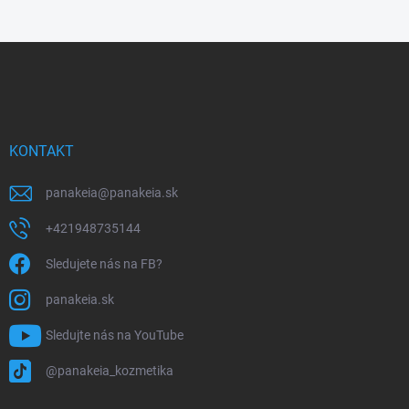
Z
á
p
ä
t
i
KONTAKT
e
panakeia
@
panakeia.sk
+421948735144
Sledujete nás na FB?
panakeia.sk
Sledujte nás na YouTube
@panakeia_kozmetika