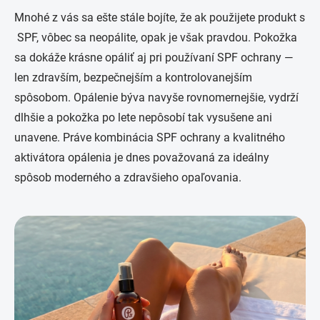
Mnohé z vás sa ešte stále bojíte, že ak použijete produkt s
SPF, vôbec sa neopálite, opak je však pravdou. Pokožka
sa dokáže krásne opáliť aj pri používaní SPF ochrany —
len zdravším, bezpečnejším a kontrolovanejším
spôsobom. Opálenie býva navyše rovnomernejšie, vydrží
dlhšie a pokožka po lete nepôsobí tak vysušene ani
unavene. Práve kombinácia SPF ochrany a kvalitného
aktivátora opálenia je dnes považovaná za ideálny
spôsob moderného a zdravšieho opaľovania.