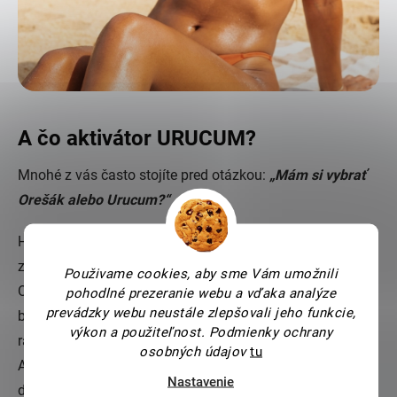
A čo aktivátor URUCUM?
Mnohé z vás často stojíte pred otázkou:
„Mám si vybrať
Orešák alebo Urucum?“
Hoci oba produkty podporujú krásne opálenie, ich
základná ingrediencia funguje úplne odlišne. Zatiaľ čo
Použivame cookies, aby sme Vám umožnili
Orešák pracuje najmä s extraktom z vlašských orechov a
pohodlné prezeranie webu a vďaka analýze
prevádzky webu neustále zlepšovali jeho funkcie,
bronzovým efektom,
Urucum
je postavený na tropickej
výkon a použiteľnost.
Podmienky ochrany
rastline
annatto
– známej ako urucum. Pochádza z
osobných údajov
tu
Amazonského pralesa a už stáročia ju využívali
Nastavenie
domorodé kmene na ochranu pokožky, farbenie tela či