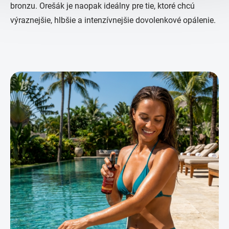
bronzu. Orešák je naopak ideálny pre tie, ktoré chcú
výraznejšie, hlbšie a intenzívnejšie dovolenkové opálenie.