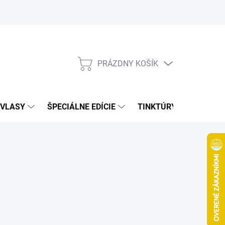
Bonusový program
Veľkoobchod
Referencie
Kariéra
A
PRÁZDNY KOŠÍK
NÁKUPNÝ
KOŠÍK
VLASY
ŠPECIÁLNE EDÍCIE
TINKTÚRY
ZDRAV