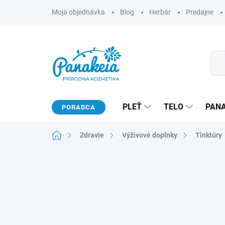
Prejsť
Moja objednávka
Blog
Herbár
Predajne
na
obsah
PLEŤ
TELO
PAN
PORADCA
Domov
Zdravie
Výživové doplnky
Tinktúry