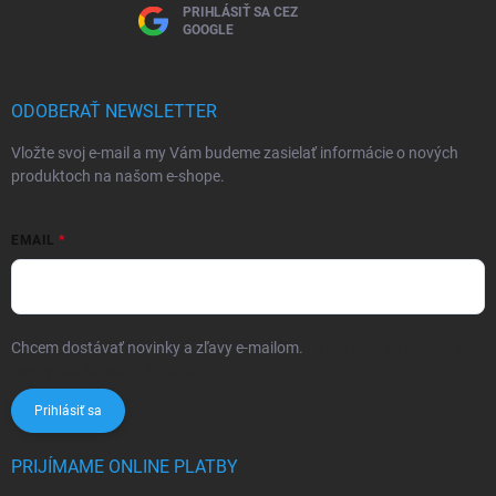
PRIHLÁSIŤ SA CEZ
GOOGLE
ODOBERAŤ NEWSLETTER
Vložte svoj e-mail a my Vám budeme zasielať informácie o nových
produktoch na našom e-shope.
EMAIL
Chcem dostávať novinky a zľavy e-mailom.
Informácie sú určené pre
osoby staršie ako 16 rokov!
Prihlásiť sa
PRIJÍMAME ONLINE PLATBY