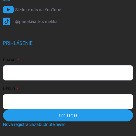
Sledujte nás na YouTube
@panakeia_kozmetika
PRIHLÁSENIE
E-MAIL
HESLO
Prihlásiť sa
Nová registrácia
Zabudnuté heslo