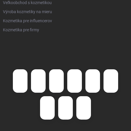
Veľkoobchod s kozmetikou
Výroba kozmetiky na mieru
Kozmetika pre influencerov
Kozmetika pre firmy