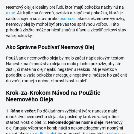
Neemový olej je ideálny pre ľudí, ktorí majú pokožku náchylnú na
akné
. Ak trpíte na červenú, svrbivú a zapálenú pokožku, ktorá je
často spojená so stavmi ako
psoriáza
, akné a ekzémové vyrážky,
neemový olej by mohol byť pre vás tou správnou voľbou. Táto
prírodná zložka môže priniesť značnú úľavu a zlepšiť celkový stav
vašej pokožky.
Ako Správne Používať Neemový Olej
Používanie neemového oleja by malo začať náplasťovým testom.
Naneste malé množstvo oleja na malú plochu pokožky, aby ste
zistili, či máte na olej nejakú negatívnu reakciu. Ak je všetko v
poriadku a vaša pokožka nereaguje negatívne, môžete ho začleniť
do vašej rannej a nočnej starostlivosti o pleť.
Krok-za-Krokom Návod na Použitie
Neemového Oleja
1.
Ráno a večer
: Po dôkladnom vyčistení tváre naneste malé
množstvo neemového oleja ako posledný krok vo vašej rutine
starostlivosti o pleť. 2.
Nekomedogénne nosné oleje
: Neemový
olej funguje výborne v kombinácii s nekomedogénnymi nosnými
olejmi, ako je
mandľový olej
, čo znamená, že neupcháva
póry
a je