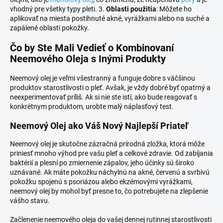
vhodný pre všetky typy pleti. 3.
Oblasti použitia
: Môžete ho
aplikovať na miesta postihnuté akné, vyrážkami alebo na suché a
zapálené oblasti pokožky.
Čo by Ste Mali Vedieť o Kombinovaní
Neemového Oleja s Inými Produkty
Neemový olej je veľmi všestranný a funguje dobre s väčšinou
produktov starostlivosti o pleť. Avšak, je vždy dobré byť opatrný a
neexperimentovať príliš. Ak si nie ste istí, ako bude reagovať s
konkrétnym produktom, urobte malý náplasťový test.
Neemový Olej ako Váš Nový Najlepší Priateľ
Neemový olej je skutočne zázračná prírodná zložka, ktorá môže
priniesť mnoho výhod pre vašu pleť a celkové zdravie. Od zabíjania
baktérií a plesní po zmiernenie zápalov, jeho účinky sú široko
uznávané. Ak máte pokožku náchylnú na akné, červenú a svrbivú
pokožku spojenú s psoriázou alebo ekzémovými vyrážkami,
neemový olej by mohol byť presne to, čo potrebujete na zlepšenie
vášho stavu.
Začlenenie neemového oleja do vašej dennej rutinnej starostlivosti