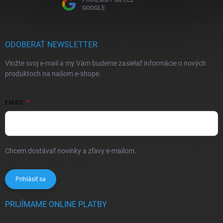
PRIHLÁSIŤ SA CEZ
GOOGLE
ODOBERAŤ NEWSLETTER
Vložte svoj e-mail a my Vám budeme zasielať informácie o nových
produktoch na našom e-shope.
EMAIL
Chcem dostávať novinky a zľavy e-mailom.
Informácie sú určené pre
osoby staršie ako 16 rokov!
Prihlásiť sa
PRIJÍMAME ONLINE PLATBY