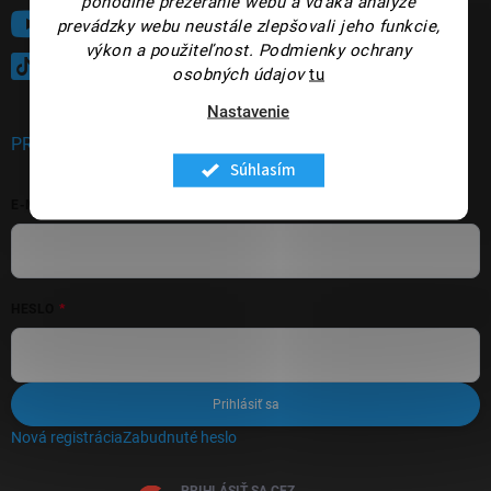
pohodlné prezeranie webu a vďaka analýze
Sledujte nás na YouTube
prevádzky webu neustále zlepšovali jeho funkcie,
výkon a použiteľnost.
Podmienky ochrany
@panakeia_kozmetika
osobných údajov
tu
Nastavenie
PRIHLÁSENIE
Súhlasím
E-MAIL
HESLO
Prihlásiť sa
Nová registrácia
Zabudnuté heslo