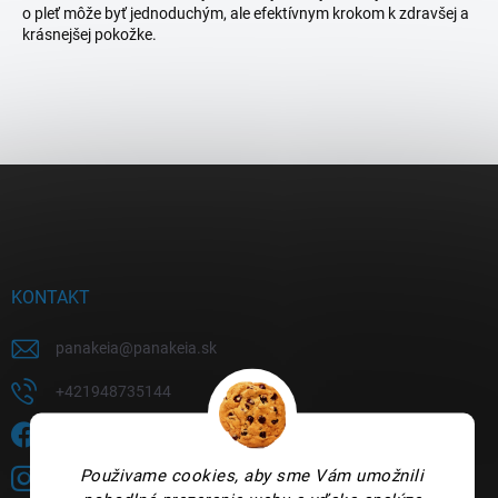
o pleť môže byť jednoduchým, ale efektívnym krokom k zdravšej a
krásnejšej pokožke.
Z
á
p
ä
t
i
KONTAKT
e
panakeia
@
panakeia.sk
+421948735144
Sledujete nás na FB?
Použivame cookies, aby sme Vám umožnili
panakeia.sk