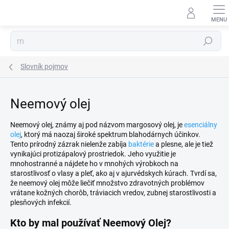
Prejsť
na
obsah
Hľadať
Slovník pojmov
Neemový olej
Neemový olej, známy aj pod názvom margosový olej, je
esenciálny
olej
, ktorý má naozaj široké spektrum blahodárnych účinkov.
Tento prírodný zázrak nielenže zabíja
baktérie
a plesne, ale je tiež
vynikajúci protizápalový prostriedok. Jeho využitie je
mnohostranné a nájdete ho v mnohých výrobkoch na
starostlivosť o vlasy a pleť, ako aj v ajurvédskych kúrach. Tvrdí sa,
že neemový olej môže liečiť množstvo zdravotných problémov
vrátane kožných chorôb, tráviacich vredov, zubnej starostlivosti a
plesňových infekcií.
Kto by mal používať Neemový Olej?