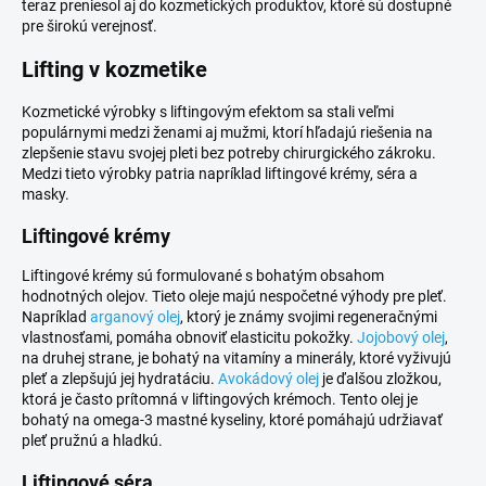
teraz preniesol aj do kozmetických produktov, ktoré sú dostupné
pre širokú verejnosť.
Lifting v kozmetike
Kozmetické výrobky s liftingovým efektom sa stali veľmi
populárnymi medzi ženami aj mužmi, ktorí hľadajú riešenia na
zlepšenie stavu svojej pleti bez potreby chirurgického zákroku.
Medzi tieto výrobky patria napríklad liftingové krémy, séra a
masky.
Liftingové krémy
Liftingové krémy sú formulované s bohatým obsahom
hodnotných olejov. Tieto oleje majú nespočetné výhody pre pleť.
Napríklad
arganový olej
, ktorý je známy svojimi regeneračnými
vlastnosťami, pomáha obnoviť elasticitu pokožky.
Jojobový olej
,
na druhej strane, je bohatý na vitamíny a minerály, ktoré vyživujú
pleť a zlepšujú jej hydratáciu.
Avokádový olej
je ďalšou zložkou,
ktorá je často prítomná v liftingových krémoch. Tento olej je
bohatý na omega-3 mastné kyseliny, ktoré pomáhajú udržiavať
pleť pružnú a hladkú.
Liftingové séra