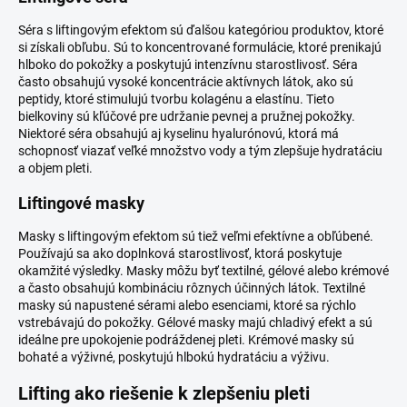
Séra s liftingovým efektom sú ďalšou kategóriou produktov, ktoré
si získali obľubu. Sú to koncentrované formulácie, ktoré prenikajú
hlboko do pokožky a poskytujú intenzívnu starostlivosť. Séra
často obsahujú vysoké koncentrácie aktívnych látok, ako sú
peptidy, ktoré stimulujú tvorbu kolagénu a elastínu. Tieto
bielkoviny sú kľúčové pre udržanie pevnej a pružnej pokožky.
Niektoré séra obsahujú aj kyselinu hyalurónovú, ktorá má
schopnosť viazať veľké množstvo vody a tým zlepšuje hydratáciu
a objem pleti.
Liftingové masky
Masky s liftingovým efektom sú tiež veľmi efektívne a obľúbené.
Používajú sa ako doplnková starostlivosť, ktorá poskytuje
okamžité výsledky. Masky môžu byť textilné, gélové alebo krémové
a často obsahujú kombináciu rôznych účinných látok. Textilné
masky sú napustené sérami alebo esenciami, ktoré sa rýchlo
vstrebávajú do pokožky. Gélové masky majú chladivý efekt a sú
ideálne pre upokojenie podráždenej pleti. Krémové masky sú
bohaté a výživné, poskytujú hlbokú hydratáciu a výživu.
Lifting ako riešenie k zlepšeniu pleti