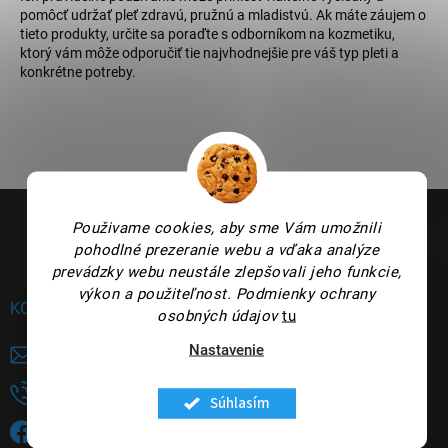
pomôcť udržať pleť zdravú, pružnú a mladistvú. Ak máte záujem o
tieto produkty, určite sa poraďte s odborníkom na kozmetiku,
ktorý vám môže odporučiť tie najvhodnejšie pre váš typ pleti a
konkrétne potreby.
Z
á
Použivame cookies, aby sme Vám umožnili
p
pohodlné prezeranie webu a vďaka analýze
ä
prevádzky webu neustále zlepšovali jeho funkcie,
t
výkon a použiteľnost.
Podmienky ochrany
i
KONTAKT
osobných údajov
tu
e
Nastavenie
panakeia
@
panakeia.sk
+421948735144
Súhlasím
Sledujete nás na FB?