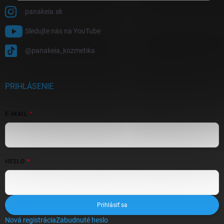
panakeia.sk
Sledujte nás na YouTube
@panakeia_kozmetika
PRIHLÁSENIE
E-MAIL
HESLO
Prihlásiť sa
Nová registrácia
Zabudnuté heslo