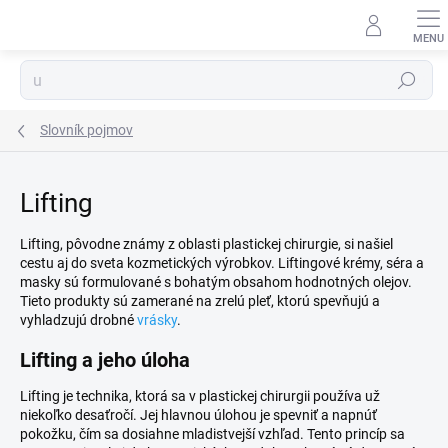
Prejsť
na
obsah
Hľadať
Slovník pojmov
Lifting
Lifting, pôvodne známy z oblasti plastickej chirurgie, si našiel
cestu aj do sveta kozmetických výrobkov. Liftingové krémy, séra a
masky sú formulované s bohatým obsahom hodnotných olejov.
Tieto produkty sú zamerané na zrelú pleť, ktorú spevňujú a
vyhladzujú drobné
vrásky
.
Lifting a jeho úloha
Lifting je technika, ktorá sa v plastickej chirurgii používa už
niekoľko desaťročí. Jej hlavnou úlohou je spevniť a napnúť
pokožku, čím sa dosiahne mladistvejší vzhľad. Tento princíp sa