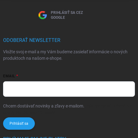
PRIHLÁSIŤ SA CEZ
GOOGLE
ODOBERAŤ NEWSLETTER
Vložte svoj e-mail a my Vám budeme zasielať informácie o nových
produktoch na našom e-shope.
EMAIL
Chcem dostávať novinky a zľavy e-mailom.
Informácie sú určené pre
osoby staršie ako 16 rokov!
Prihlásiť sa