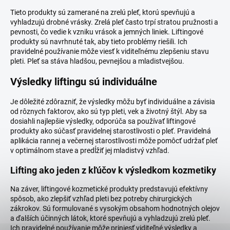
Tieto produkty sú zamerané na zrelú pleť, ktorú spevňujú a
vyhladzujú drobné vrásky. Zrelá pleť často trpí stratou pružnosti a
pevnosti, čo vedie k vzniku vrások a jemných liniek. Liftingové
produkty sú navrhnuté tak, aby tieto problémy riešili. Ich
pravidelné používanie môže viesť k viditeľnému zlepšeniu stavu
pleti. Pleť sa stáva hladšou, pevnejšou a mladistvejšou.
Výsledky liftingu sú individuálne
Je dôležité zdôrazniť, že výsledky môžu byť individuálne a závisia
od rôznych faktorov, ako sú typ pleti, vek a životný štýl. Aby sa
dosiahli najlepšie výsledky, odporúča sa používať liftingové
produkty ako súčasť pravidelnej starostlivosti o pleť. Pravidelná
aplikácia rannej a večernej starostlivosti môže pomôcť udržať pleť
v optimálnom stave a predĺžiť jej mladistvý vzhľad.
Lifting ako jeden z kľúčov k výsledkom kozmetiky
Na záver, liftingové kozmetické produkty predstavujú efektívny
spôsob, ako zlepšiť vzhľad pleti bez potreby chirurgických
zákrokov. Sú formulované s vysokým obsahom hodnotných olejov
a ďalších účinných látok, ktoré spevňujú a vyhladzujú zrelú pleť.
Ich pravidelné používanie môže priniesť viditeľné výsledky a