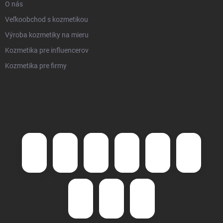
O nás
Veľkoobchod s kozmetikou
Výroba kozmetiky na mieru
Kozmetika pre influencerov
Kozmetika pre firmy