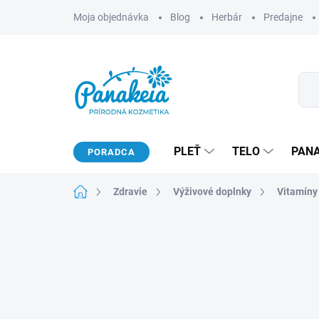
Prejsť
Moja objednávka
Blog
Herbár
Predajne
na
obsah
PLEŤ
TELO
PAN
PORADCA
Domov
Zdravie
Výživové doplnky
Vitamíny 