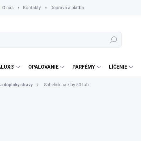
O nás
Kontakty
Doprava a platba
Zákaznícka podpora
Hľadať
ALUX®
OPAĽOVANIE
PARFÉMY
LÍČENIE
a doplnky stravy
Sabelnik na kĺby 50 tab