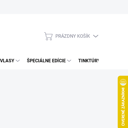
Bonusový program
Veľkoobchod
Referencie
Kariéra
A
PRÁZDNY KOŠÍK
NÁKUPNÝ
KOŠÍK
VLASY
ŠPECIÁLNE EDÍCIE
TINKTÚRY
ZDRAV