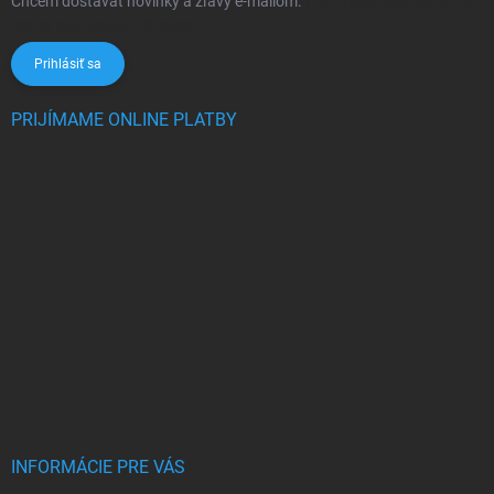
Chcem dostávať novinky a zľavy e-mailom.
Informácie sú určené pre
osoby staršie ako 16 rokov!
Prihlásiť sa
PRIJÍMAME ONLINE PLATBY
INFORMÁCIE PRE VÁS