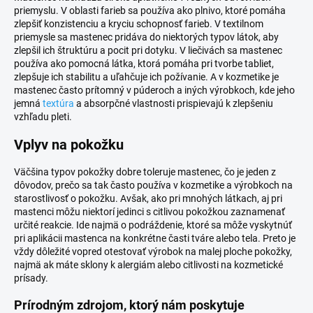
priemyslu. V oblasti farieb sa používa ako plnivo, ktoré pomáha
zlepšiť konzistenciu a kryciu schopnosť farieb. V textilnom
priemysle sa mastenec pridáva do niektorých typov látok, aby
zlepšil ich štruktúru a pocit pri dotyku. V liečivách sa mastenec
používa ako pomocná látka, ktorá pomáha pri tvorbe tabliet,
zlepšuje ich stabilitu a uľahčuje ich požívanie. A v kozmetike je
mastenec často prítomný v púderoch a iných výrobkoch, kde jeho
jemná
textúra
a absorpčné vlastnosti prispievajú k zlepšeniu
vzhľadu pleti.
Vplyv na pokožku
Väčšina typov pokožky dobre toleruje mastenec, čo je jeden z
dôvodov, prečo sa tak často používa v kozmetike a výrobkoch na
starostlivosť o pokožku. Avšak, ako pri mnohých látkach, aj pri
mastenci môžu niektorí jedinci s citlivou pokožkou zaznamenať
určité reakcie. Ide najmä o podráždenie, ktoré sa môže vyskytnúť
pri aplikácii mastenca na konkrétne časti tváre alebo tela. Preto je
vždy dôležité vopred otestovať výrobok na malej ploche pokožky,
najmä ak máte sklony k alergiám alebo citlivosti na kozmetické
prísady.
Prírodným zdrojom, ktorý nám poskytuje