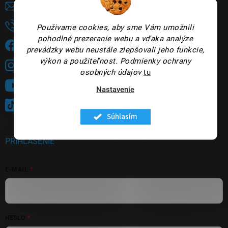
panakeia
@
panakeia.sk
+421948735144
Použivame cookies, aby sme Vám umožnili
pohodlné prezeranie webu a vďaka analýze
Sledujete nás na FB?
prevádzky webu neustále zlepšovali jeho funkcie,
výkon a použiteľnost.
Podmienky ochrany
panakeia.sk
osobných údajov
tu
Sledujte nás na YouTube
Nastavenie
@panakeia_kozmetika
Súhlasím
PRIHLÁSENIE
E-MAIL
HESLO