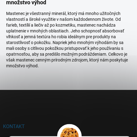
množstvo výhod
Mastenec je všestranný minerál, ktorý má mnoho užitočných
vlastností a široké využitie v našom každodennom živote. Od
farieb, textílií a liečiv až po kozmetiku, mastenec nachádza
uplatnenie v mnohých oblastiach. Jeho schopnosť absorbovať
vlhkosť a jemná textúra ho robia ideálnym pre produkty na
starostlivosť o pokožku. Napriek jeho mnohým výhodám by sa
mali osoby s citlivou pokožkou pristupovať k jeho používaniu s
opatrnosťou, aby sa predišlo možným podráždeniam. Celkovo je
však mastenec cenným prírodným zdrojom, ktorý nám poskytuje
množstvo výhod.
Z
á
p
ä
t
i
KONTAKT
e