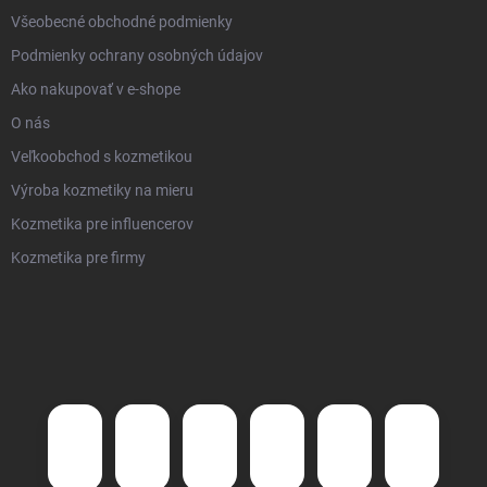
Všeobecné obchodné podmienky
Podmienky ochrany osobných údajov
Ako nakupovať v e-shope
O nás
Veľkoobchod s kozmetikou
Výroba kozmetiky na mieru
Kozmetika pre influencerov
Kozmetika pre firmy