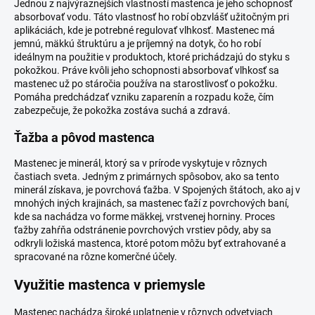
Jednou z najvýraznejších vlastností mastenca je jeho schopnosť
absorbovať vodu. Táto vlastnosť ho robí obzvlášť užitočným pri
aplikáciách, kde je potrebné regulovať vlhkosť. Mastenec má
jemnú, mäkkú štruktúru a je príjemný na dotyk, čo ho robí
ideálnym na použitie v produktoch, ktoré prichádzajú do styku s
pokožkou. Práve kvôli jeho schopnosti absorbovať vlhkosť sa
mastenec už po stáročia používa na starostlivosť o pokožku.
Pomáha predchádzať vzniku zaparenín a rozpadu kože, čím
zabezpečuje, že pokožka zostáva suchá a zdravá.
Ťažba a pôvod mastenca
Mastenec je minerál, ktorý sa v prírode vyskytuje v rôznych
častiach sveta. Jedným z primárnych spôsobov, ako sa tento
minerál získava, je povrchová ťažba. V Spojených štátoch, ako aj v
mnohých iných krajinách, sa mastenec ťaží z povrchových baní,
kde sa nachádza vo forme mäkkej, vrstvenej horniny. Proces
ťažby zahŕňa odstránenie povrchových vrstiev pôdy, aby sa
odkryli ložiská mastenca, ktoré potom môžu byť extrahované a
spracované na rôzne komerčné účely.
Využitie mastenca v priemysle
Mastenec nachádza široké uplatnenie v rôznych odvetviach