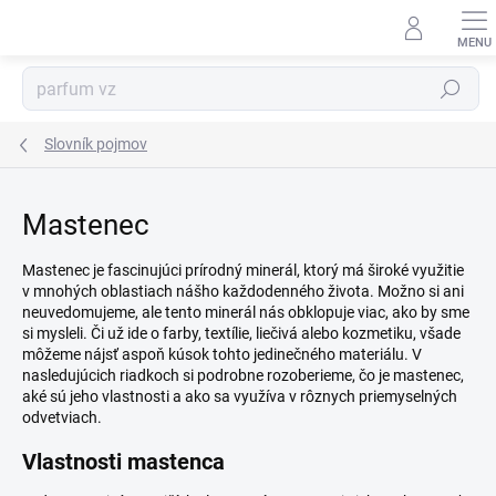
Prejsť
na
obsah
Hľadať
Slovník pojmov
Mastenec
Mastenec je fascinujúci prírodný minerál, ktorý má široké využitie
v mnohých oblastiach nášho každodenného života. Možno si ani
neuvedomujeme, ale tento minerál nás obklopuje viac, ako by sme
si mysleli. Či už ide o farby, textílie, liečivá alebo kozmetiku, všade
môžeme nájsť aspoň kúsok tohto jedinečného materiálu. V
nasledujúcich riadkoch si podrobne rozoberieme, čo je mastenec,
aké sú jeho vlastnosti a ako sa využíva v rôznych priemyselných
odvetviach.
Vlastnosti mastenca