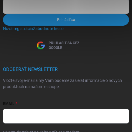
Prihlásiť sa
Nová registrácia
Zabudnuté heslo
PRIHLÁSIŤ SA CEZ
GOOGLE
ODOBERAŤ NEWSLETTER
Vložte svoj e-mail a my Vám budeme zasielať informácie o nových
produktoch na našom e-shope.
EMAIL