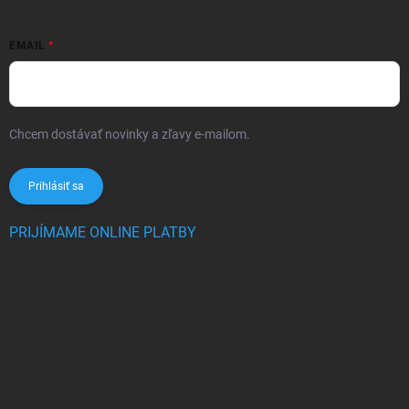
EMAIL
Chcem dostávať novinky a zľavy e-mailom.
Informácie sú určené pre
osoby staršie ako 16 rokov!
Prihlásiť sa
PRIJÍMAME ONLINE PLATBY