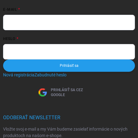
E-MAIL
HESLO
Prihlásiť sa
Nová registrácia
Zabudnuté heslo
PRIHLÁSIŤ SA CEZ
GOOGLE
ODOBERAŤ NEWSLETTER
Vložte svoj e-mail a my Vám budeme zasielať informácie o nových
produktoch na našom e-shope.