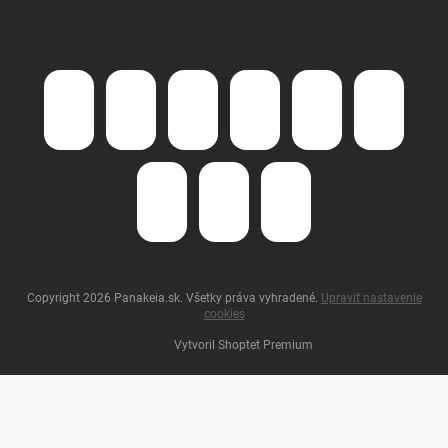
Copyright 2026
Panakeia.sk
. Všetky práva vyhradené.
Upraviť nastavenie
cookies
Vytvoril Shoptet Premium