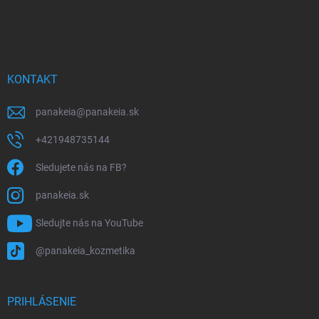
Z
á
p
ä
t
i
KONTAKT
e
panakeia
@
panakeia.sk
+421948735144
Sledujete nás na FB?
panakeia.sk
Sledujte nás na YouTube
@panakeia_kozmetika
PRIHLÁSENIE