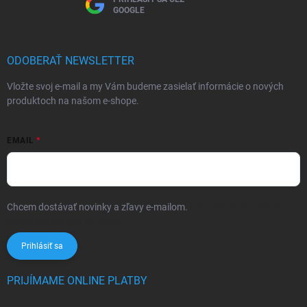
GOOGLE
ODOBERAŤ NEWSLETTER
Vložte svoj e-mail a my Vám budeme zasielať informácie o nových
produktoch na našom e-shope.
EMAIL
Chcem dostávať novinky a zľavy e-mailom.
Informácie sú určené pre
osoby staršie ako 16 rokov!
Prihlásiť sa
PRIJÍMAME ONLINE PLATBY