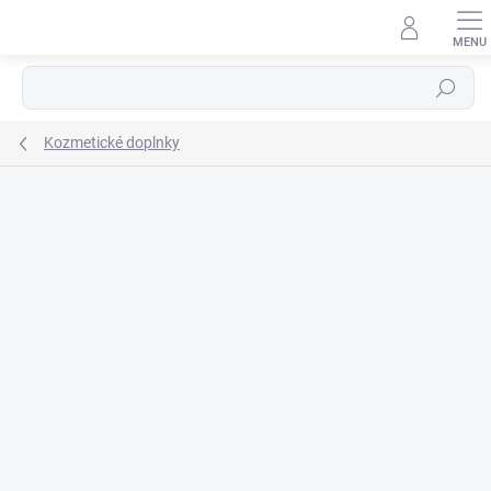
Prejsť
na
obsah
Hľadať
Kozmetické doplnky