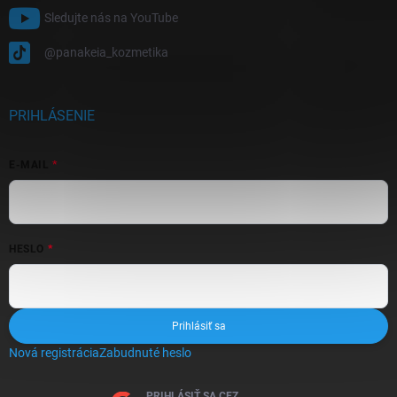
Sledujte nás na YouTube
@panakeia_kozmetika
PRIHLÁSENIE
E-MAIL
HESLO
Prihlásiť sa
Nová registrácia
Zabudnuté heslo
PRIHLÁSIŤ SA CEZ