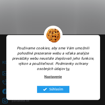
Z
á
p
Použivame cookies, aby sme Vám umožnili
ä
pohodlné prezeranie webu a vďaka analýze
t
prevádzky webu neustále zlepšovali jeho funkcie,
i
KONTAKT
výkon a použiteľnost.
Podmienky ochrany
e
osobných údajov
tu
panakeia
@
panakeia.sk
Nastavenie
+421948735144
Súhlasím
Sledujete nás na FB?
panakeia.sk