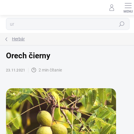
Prejsť
na
obsah
Hľadať
Herbár
Orech čierny
2 min čítanie
23.11.2021