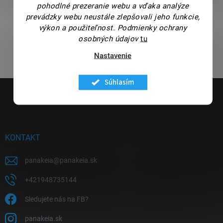
pohodlné prezeranie webu a vďaka analýze
prevádzky webu neustále zlepšovali jeho funkcie,
Predchádzajúci článok
Ďalší článok
výkon a použiteľnost.
Podmienky ochrany
osobných údajov
tu
Nastavenie
Súhlasím
Z
á
p
ä
t
i
KONTAKT
e
panakeia
@
panakeia.sk
+421948735144
Sledujete nás na FB?
panakeia.sk