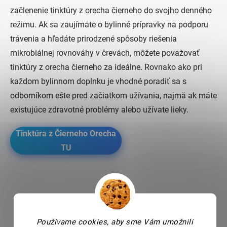
začlenenie tinktúry z orecha čierneho do svojho denného
režimu. Ak sa zaujímate o bylinné prípravky na podporu
trávenia a hľadáte prirodzené spôsoby riešenia
mikrobiálnej rovnováhy v črevách, môžete považovať
tinktúry z orecha čierneho za ideálne. Rovnako ako pri
každom bylinnom doplnku je vhodné poradiť sa s
odborníkom ešte pred začiatkom užívania, najmä ak máte
existujúce zdravotné problémy alebo užívate lieky.
Tinktúra z Čierneho Orecha
TU
Použivame cookies, aby sme Vám umožnili