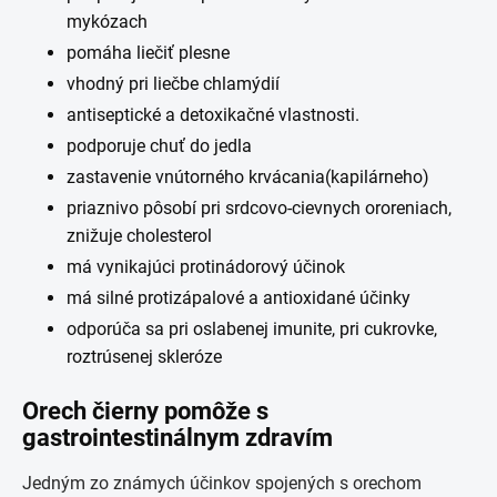
mykózach
pomáha liečiť plesne
vhodný pri liečbe chlamýdií
antiseptické a detoxikačné vlastnosti.
podporuje chuť do jedla
zastavenie vnútorného krvácania(kapilárneho)
priaznivo pôsobí pri srdcovo-cievnych ororeniach,
znižuje cholesterol
má vynikajúci protinádorový účinok
má silné protizápalové a antioxidané účinky
odporúča sa pri oslabenej imunite, pri cukrovke,
roztrúsenej skleróze
Orech čierny pomôže s
gastrointestinálnym zdravím
Jedným zo známych účinkov spojených s orechom