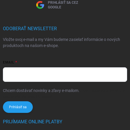
PRIHLÁSIŤ SA CEZ
GOOGLE
ODOBERAŤ NEWSLETTER
Vložte svoj e-mail a my Vám budeme zasielať informácie o nových
produktoch na našom e-shope.
EMAIL
Chcem dostávať novinky a zľavy e-mailom.
Informácie sú určené pre
osoby staršie ako 16 rokov!
Prihlásiť sa
PRIJÍMAME ONLINE PLATBY