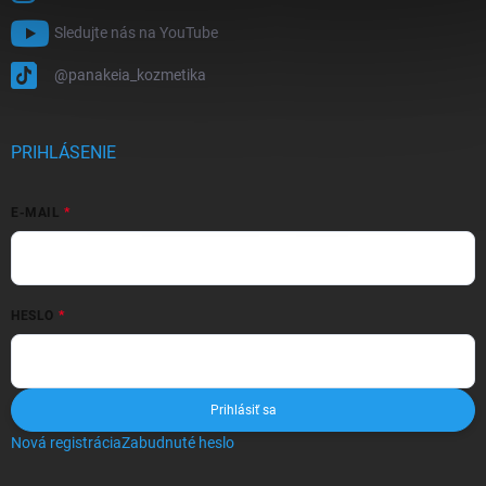
Sledujte nás na YouTube
@panakeia_kozmetika
PRIHLÁSENIE
E-MAIL
HESLO
Prihlásiť sa
Nová registrácia
Zabudnuté heslo