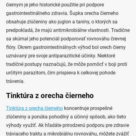
čiernym je jeho historické použitie pri podpore
gastrointestinálneho zdravia. Šupka orecha čierneho
obsahuje zlúčeniny ako juglon a taníny, o ktorých sa
predpokladá, že majú antimikrobiálne vlastnosti. Tradične
sa skúmal jeho potenciál podporovať rovnováhu črevnej
flóry. Okrem gastrointestinálnych výhod bol orech čierny
uznávaný pre svoje antiparazitické účinky. Niektoré
tradičné postupy naznačujú, že môže pomôcť v boji proti
určitým parazitom, čím prispieva k celkovej pohode
trávenia.
Tinktúra z orecha čierneho
Tinktúra z orecha čierneho
koncentruje prospešné
zlúčeniny a ponúka pohodlný a účinný spôsob, ako tieto
výhody využiť. Ak hľadáte prirodzenú podporu pre zdravie
tráviaceho traktu a mikrobiálnu rovnováhu, môžete zvážiť