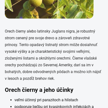
Orech čierny alebo latinsky Juglans nigra, je robustný
strom cenený pre svoje drevo a zároveň zdravotné
prínosy. Tento opadavý listnatý strom môže dosiahnuť
vysoké výšky a je charakteristický svojimi veľkými,
zloženými listami a okrúhlymi orechmi. Čierne vlašské
orechy pochádzajú zo Severnej Ameriky, darí sa im v
bohatých, dobre odvodnených pôdach a možno ich nájsť
v lesoch a pozdĺž brehov riek.
Orech čierny a jeho účinky
veľmi účinný pri parazitoch a hlístach
podporuje liečbu pri kvasinkových infekciách a