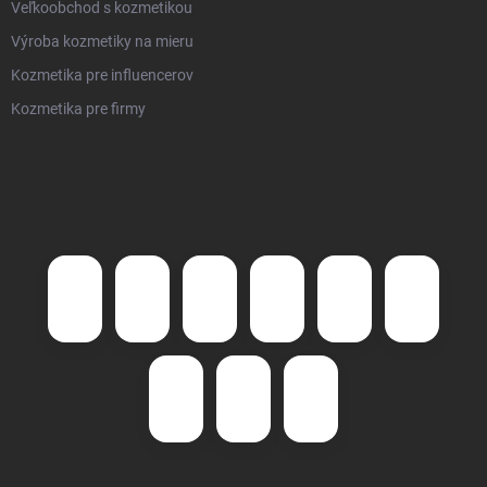
Veľkoobchod s kozmetikou
Výroba kozmetiky na mieru
Kozmetika pre influencerov
Kozmetika pre firmy