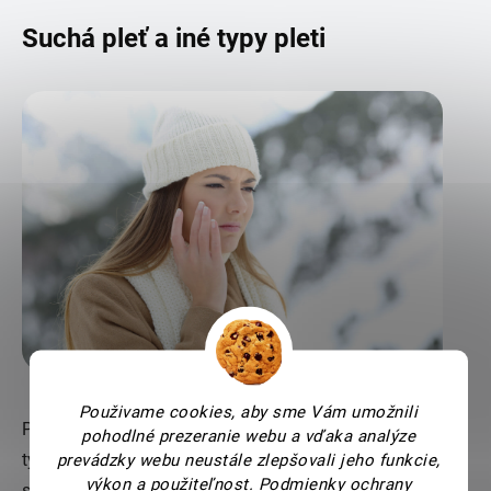
Suchá pleť a iné typy pleti
Použivame cookies, aby sme Vám umožnili
Pochopenie rozdielov medzi suchou pleťou a ostatnými
pohodlné prezeranie webu a vďaka analýze
typmi pleti môže pomôcť pri zostavovaní správnej rutiny
prevádzky webu neustále zlepšovali jeho funkcie,
výkon a použiteľnost.
Podmienky ochrany
starostlivosti o pleť.