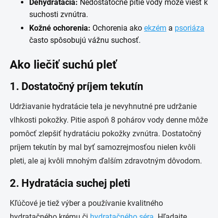
Dehydratácia:
Nedostatočné pitie vody môže viesť k
suchosti zvnútra.
Kožné ochorenia:
Ochorenia ako
ekzém
a
psoriáza
často spôsobujú vážnu suchosť.
Ako liečiť suchú pleť
1. Dostatočný príjem tekutín
Udržiavanie hydratácie tela je nevyhnutné pre udržanie
vlhkosti pokožky. Pitie aspoň 8 pohárov vody denne môže
pomôcť zlepšiť hydratáciu pokožky zvnútra. Dostatočný
príjem tekutín by mal byť samozrejmosťou nielen kvôli
pleti, ale aj kvôli mnohým ďalším zdravotným dôvodom.
2. Hydratácia suchej pleti
Kľúčové je tiež výber a používanie kvalitného
hydratačného krému či
hydratačného séra
. Hľadajte