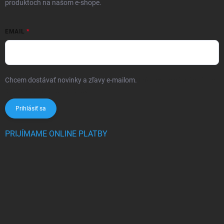
produktoch na našom e-shope.
EMAIL
Chcem dostávať novinky a zľavy e-mailom.
Informácie sú určené pre
osoby staršie ako 16 rokov!
Prihlásiť sa
PRIJÍMAME ONLINE PLATBY