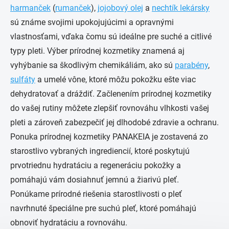
harmanček
(
rumanček
),
jojobový olej
a
nechtík lekársky
sú známe svojimi upokojujúcimi a opravnými
vlastnosťami, vďaka čomu sú ideálne pre suché a citlivé
typy pleti. Výber prírodnej kozmetiky znamená aj
vyhýbanie sa škodlivým chemikáliám, ako sú
parabény
,
sulfáty
a umelé vône, ktoré môžu pokožku ešte viac
dehydratovať a dráždiť. Začlenením prírodnej kozmetiky
do vašej rutiny môžete zlepšiť rovnováhu vlhkosti vašej
pleti a zároveň zabezpečiť jej dlhodobé zdravie a ochranu.
Ponuka prírodnej kozmetiky PANAKEIA je zostavená zo
starostlivo vybraných ingrediencií, ktoré poskytujú
prvotriednu hydratáciu a regeneráciu pokožky a
pomáhajú vám dosiahnuť jemnú a žiarivú pleť.
Ponúkame prírodné riešenia starostlivosti o pleť
navrhnuté špeciálne pre suchú pleť, ktoré pomáhajú
obnoviť hydratáciu a rovnováhu.