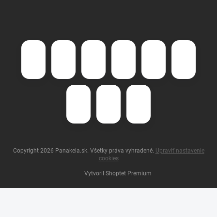
Copyright 2026
Panakeia.sk
. Všetky práva vyhradené.
Upraviť nastavenie
cookies
Vytvoril Shoptet Premium