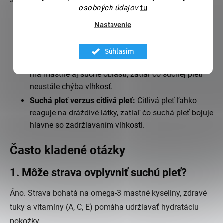
osobných údajov
tu
Suchá pleť verzus mastná pleť:
Mastná pleť
Nastavenie
produkuje prebytočný maz, zatiaľ čo suchej pleti
chýbajú prirodzené oleje.
Súhlasím
Suchá pleť verzus zmiešaná pleť:
Zmiešaná pleť
má mastné aj suché oblasti, zatiaľ čo suchej pleti
neustále chýba vlhkosť.
Suchá pleť verzus citlivá pleť:
Citlivá pleť ľahko
reaguje na dráždivé látky, zatiaľ čo suchá pleť bojuje
hlavne so zadržiavaním vlhkosti.
Často kladené otázky
1. Môže strava ovplyvniť suchú pleť?
Áno. Strava bohatá na omega-3 mastné kyseliny, zdravé
tuky a vitamíny (A, C, E) pomáha udržiavať hydratáciu
pokožky.