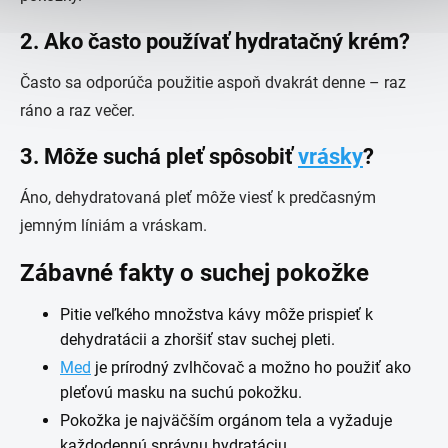
2. Ako často používať hydratačný krém?
Často sa odporúča použitie aspoň dvakrát denne – raz
ráno a raz večer.
3. Môže suchá pleť spôsobiť
vrásky
?
Áno, dehydratovaná pleť môže viesť k predčasným
jemným líniám a vráskam.
Zábavné fakty o suchej pokožke
Pitie veľkého množstva kávy môže prispieť k
dehydratácii a zhoršiť stav suchej pleti.
Med
je prírodný zvlhčovač a možno ho použiť ako
pleťovú masku na suchú pokožku.
Pokožka je najväčším orgánom tela a vyžaduje
každodennú správnu hydratáciu.