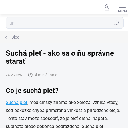
Prejsť
na
obsah
Hľadať
Blog
Suchá pleť - ako sa o ňu správne
starať
4 min čítanie
24.2.2025
Čo je suchá pleť?
Suchá pleť
, medicínsky známa ako xeróza, vzniká vtedy,
keď pokožke chýba primeraná vlhkosť a prirodzené oleje.
Tento stav môže spôsobiť, že je pleť drsná, napätá,
šupinatá alebo dokonca podráždená. Suchá pleť