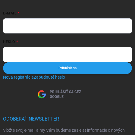
E-MAIL
HESLO
Prihlásiť sa
Nová registrácia
Zabudnuté heslo
PRIHLÁSIŤ SA CEZ
GOOGLE
ODOBERAŤ NEWSLETTER
Vložte svoj e-mail a my Vám budeme zasielať informácie o nových