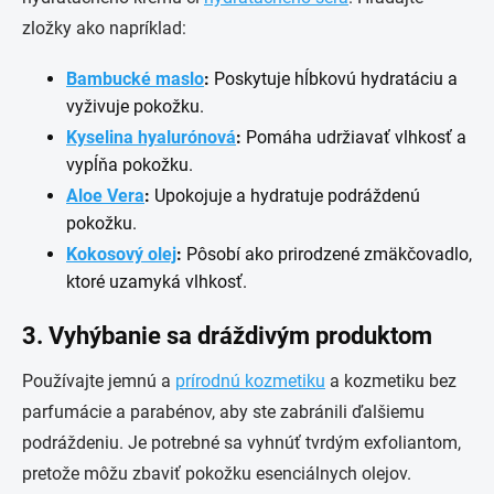
zložky ako napríklad:
Bambucké maslo
:
Poskytuje hĺbkovú hydratáciu a
vyživuje pokožku.
Kyselina hyalurónová
:
Pomáha udržiavať vlhkosť a
vypĺňa pokožku.
Aloe Vera
:
Upokojuje a hydratuje podráždenú
pokožku.
Kokosový olej
:
Pôsobí ako prirodzené zmäkčovadlo,
ktoré uzamyká vlhkosť.
3. Vyhýbanie sa dráždivým produktom
Používajte jemnú a
prírodnú kozmetiku
a kozmetiku bez
parfumácie a parabénov, aby ste zabránili ďalšiemu
podráždeniu. Je potrebné sa vyhnúť tvrdým exfoliantom,
pretože môžu zbaviť pokožku esenciálnych olejov.