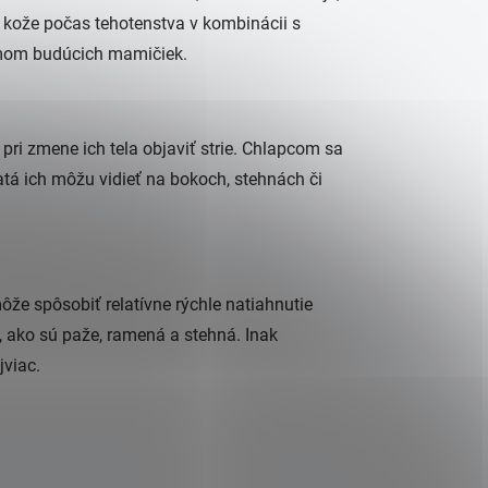
e kože počas tehotenstva v kombinácii s
émom budúcich mamičiek.
 pri zmene ich tela objaviť strie. Chlapcom sa
atá ich môžu vidieť na bokoch, stehnách či
ôže spôsobiť relatívne rýchle natiahnutie
h, ako sú paže, ramená a stehná. Inak
jviac.