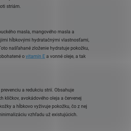
oti striám.
buckého masla, mangového masla a
jimi hĺbkovými hydratačnými vlastnosťami,
oto našľahané zloženie hydratuje pokožku,
ž obohatené o
vitamín E
a vonné oleje, a tak
 prevenciu a redukciu strií. Obsahuje
 klíčkov, avokádového oleja a červenej
kožky a hĺbkovo vyživuje pokožku, čo z nej
 minimalizáciu vzhľadu už existujúcich.