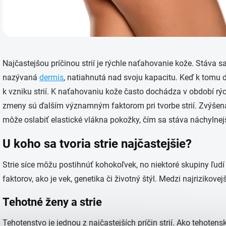
Najčastejšou príčinou strií je rýchle naťahovanie kože. Stáva sa
nazývaná
dermis
, natiahnutá nad svoju kapacitu. Keď k tomu d
k vzniku strií. K naťahovaniu kože často dochádza v období rý
zmeny sú ďalším významným faktorom pri tvorbe strií. Zvýšená 
môže oslabiť elastické vlákna pokožky, čím sa stáva náchylnej
U koho sa tvoria strie najčastejšie?
Strie síce môžu postihnúť kohokoľvek, no niektoré skupiny ľudí 
faktorov, ako je vek, genetika či životný štýl. Medzi najrizikovej
Tehotné ženy a strie
Tehotenstvo je jednou z najčastejších príčin strií. Ako tehotensk