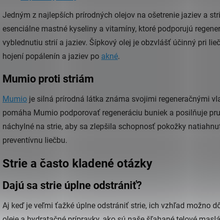
Jedným z najlepších prírodných olejov na ošetrenie jaziev a stri
esenciálne mastné kyseliny a vitamíny, ktoré podporujú regen
vyblednutiu strií a jaziev. Šípkový olej je obzvlášť účinný pri lie
hojení popálenín a jaziev po
akné
.
Mumio proti striám
Mumio
je silná prírodná látka známa svojimi regeneračnými vla
pomáha Mumio podporovať regeneráciu buniek a posilňuje pruž
náchylné na strie, aby sa zlepšila schopnosť pokožky natiahnuť
preventívnu liečbu.
Strie a často kladené otázky
Dajú sa strie úplne odstrániť?
Aj keď je veľmi ťažké úplne odstrániť strie, ich vzhľad možno 
oleje a hydratačné prípravky, ako sú naše šľahané telové mas