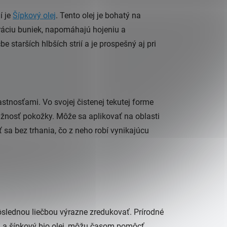
í je
Šípkový olej
. Tento olej je bohatý na
eráciu buniek, napomáhajú hojeniu a
čbe starších hlbších strií a je prospešný aj pri
stnosťami. Vo svojej čistenej tekutej forme
nosť pokožky. Môže sa aplikovať na oblasti
 sa bez trhania, čo z neho robí vynikajúcu
dôslednou liečbou výrazne zredukovať. Prírodné
lá a šípkový bio olej, môžu časom pomôcť