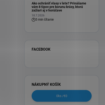
Ako ochrániť vlasy v lete? Prinášame
vám 8 tipov pre korunu krásy, ktorá
zažiari aj v horúčave
18.7.2026
5 min čítanie
FACEBOOK
NÁKUPNÝ KOŠÍK
0
ks /
€0