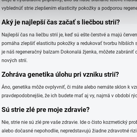
vyblednúť strie zlepšením elasticity pokožky a podporou regene
Aký je najlepší čas začať s liečbou strií?
Najlepší čas na liečbu strií je, keď sú ešte čerstvé a majú červ
pomáha zlepšiť elasticitu pokožky a redukovať tvorbu hlbších 
je náš regeneračný balzam Dokonalá žjenka, môžete zabrániť 
nových strií.
Zohráva genetika úlohu pri vzniku strií?
Áno, genetika môže ovplyvniť, či máte alebo nemáte sklon k vznik
pravdepodobnejšie, že ich budete mať aj vy, najmä v období rý
Sú strie zlé pre moje zdravie?
Nie, strie nie sú zlé pre vaše zdravie. Ide o čisto kozmetický 
alebo dočasné nepohodlie, nepredstavujú žiadne zdravotné rizi