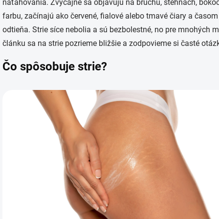
naťahovania. Zvyčajne sa objavujú na bruchu, stehnách, bokoc
farbu, začínajú ako červené, fialové alebo tmavé čiary a časom
odtieňa. Strie síce nebolia a sú bezbolestné, no pre mnohýc
článku sa na strie pozrieme bližšie a zodpovieme si časté ot
Čo spôsobuje strie?