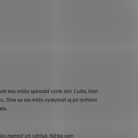
i tela môžu spôsobiť vznik strií. Ľudia, ktorí
ku. Strie sa ale môžu vyskytnúť aj pri rýchlom
ela.
ako zjemniť ich vzhľad. Nižšie vám