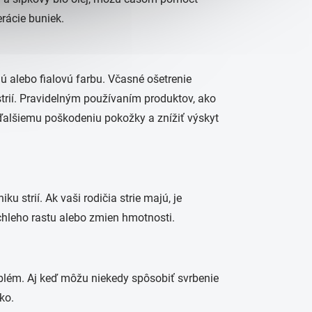
rácie buniek.
enú alebo fialovú farbu. Včasné ošetrenie
strií. Pravidelným používaním produktov, ako
ďalšiemu poškodeniu pokožky a znížiť výskyt
u strií. Ak vaši rodičia strie majú, je
chleho rastu alebo zmien hmotnosti.
problém. Aj keď môžu niekedy spôsobiť svrbenie
ko.