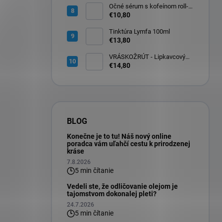
Očné sérum s kofeínom roll-
on na očné okolie 10ml
€10,80
Tinktúra Lymfa 100ml
€13,80
VRÁSKOŽRÚT - Lipkavcový
denný krém s Q10 30ml
€14,80
BLOG
Konečne je to tu! Náš nový online
poradca vám uľahčí cestu k prirodzenej
kráse
7.8.2026
5 min čítanie
Vedeli ste, že odličovanie olejom je
tajomstvom dokonalej pleti?
24.7.2026
5 min čítanie