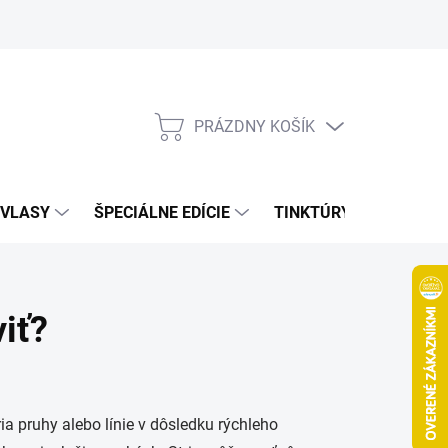
Bonusový program
Veľkoobchod
Referencie
Kariéra
A
PRÁZDNY KOŠÍK
NÁKUPNÝ
KOŠÍK
VLASY
ŠPECIÁLNE EDÍCIE
TINKTÚRY
ZDRAV
viť?
 pruhy alebo línie v dôsledku rýchleho