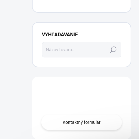
VYHĽADÁVANIE
Hľadať
Máte otázku?
Obráťte sa na nás.
Kontaktný formulár