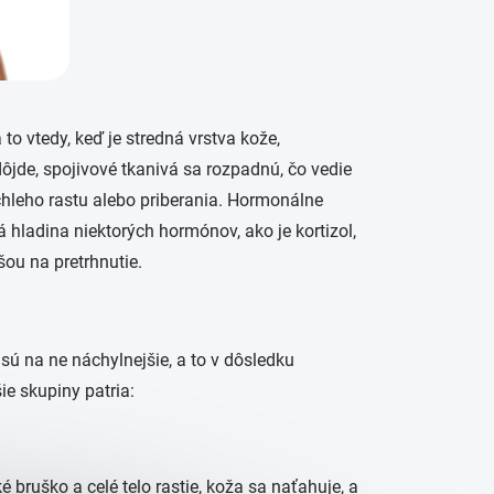
 to vtedy, keď je stredná vrstva kože,
ôjde, spojivové tkanivá sa rozpadnú, čo vedie
chleho rastu alebo priberania. Hormonálne
hladina niektorých hormónov, ako je kortizol,
šou na pretrhnutie.
sú na ne náchylnejšie, a to v dôsledku
šie skupiny patria:
é bruško a celé telo rastie, koža sa naťahuje, a