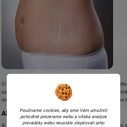
Či už v dôsledku priberania alebo chudnutia, náhle zmeny veľkost
zažívajú rýchly prírastok hmotnosti, sú vystavení vyššiemu rizi
chudnutí, pretože pokožka sa snaží prispôsobiť novému tvaru t
Použivame cookies, aby sme Vám umožnili
Ako sa zbaviť strií
pohodlné prezeranie webu a vďaka analýze
prevádzky webu neustále zlepšovali jeho
Aj keď sú strie prirodzenou súčasťou života, existujú spôsoby, 