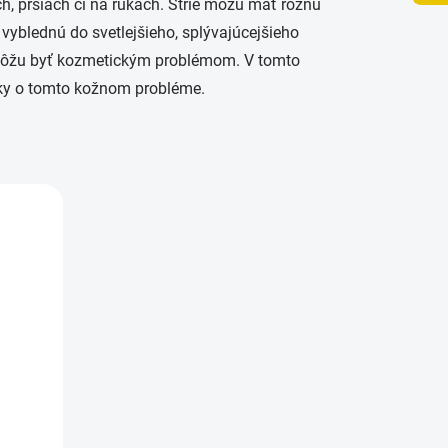
h, prsiach či na rukách. Strie môžu mať rôznu
 vyblednú do svetlejšieho, splývajúcejšieho
h môžu byť kozmetickým problémom. V tomto
ázky o tomto kožnom probléme.