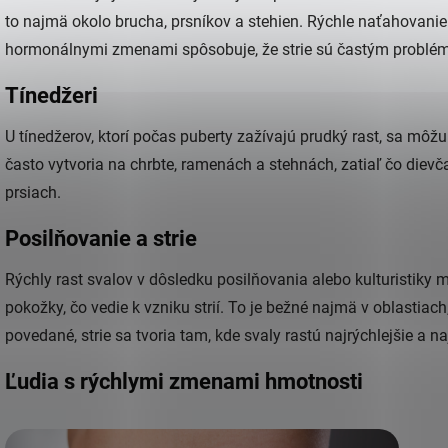
to najmä okolo brucha, prsníkov a stehien. Rýchle naťahovani
hormonálnymi zmenami spôsobuje, že strie sú častým probl
Tínedžeri
U tínedžerov, ktorí počas puberty zažívajú prudký rast, sa môžu
často vytvoria na chrbte, ramenách a stehnách, zatiaľ čo dievč
prsiach.
Posilňovanie a strie
Rýchly rast svalov v dôsledku posilňovania alebo kulturistiky m
pokožky, čo vedie k vzniku strií. To je bežné najmä v oblastiac
povedané, strie sa tvoria tam, kde svaly rastú najrýchlejšie a na
Ľudia s rýchlymi zmenami hmotnosti