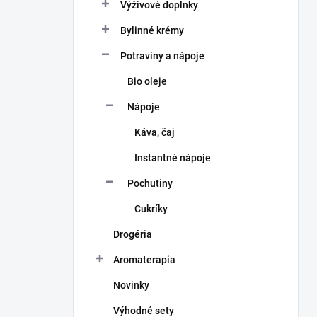
a
Výživové doplnky
n
Bylinné krémy
e
l
Potraviny a nápoje
Bio oleje
Nápoje
Káva, čaj
Instantné nápoje
Pochutiny
Cukríky
Drogéria
Aromaterapia
Novinky
Výhodné sety