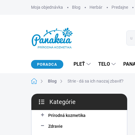
Prejsť
Moja objednávka
Blog
Herbár
Predajne
na
obsah
PLEŤ
TELO
PAN
PORADCA
Domov
Blog
Strie - dá sa ich naozaj zbaviť?
B
Kategórie
o
Preskočiť
č
kategórie
n
Prírodná kozmetika
ý
Zdravie
p