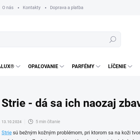
O nás
Kontakty
Doprava a platba
Zákaznícka podpora
Hľadať
ALUX®
OPAĽOVANIE
PARFÉMY
LÍČENIE
Strie - dá sa ich naozaj zba
5 min čítanie
13.10.2024
Strie
sú bežným kožným problémom, pri ktorom sa na koži tvoria