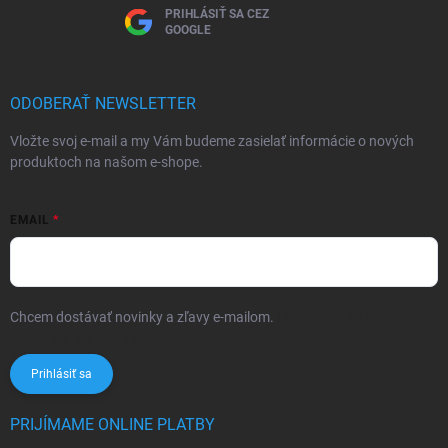
PRIHLÁSIŤ SA CEZ
GOOGLE
ODOBERAŤ NEWSLETTER
Vložte svoj e-mail a my Vám budeme zasielať informácie o nových
produktoch na našom e-shope.
EMAIL
Chcem dostávať novinky a zľavy e-mailom.
Informácie sú určené pre
osoby staršie ako 16 rokov!
Prihlásiť sa
PRIJÍMAME ONLINE PLATBY