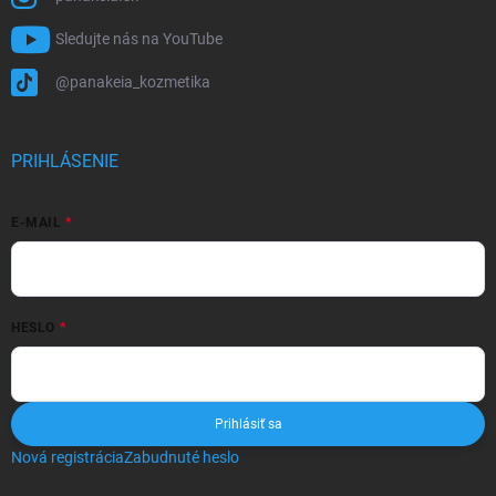
Sledujte nás na YouTube
@panakeia_kozmetika
PRIHLÁSENIE
E-MAIL
HESLO
Prihlásiť sa
Nová registrácia
Zabudnuté heslo