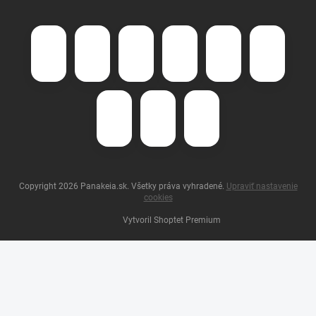
Copyright 2026
Panakeia.sk
. Všetky práva vyhradené.
Upraviť nastavenie
cookies
Vytvoril Shoptet Premium