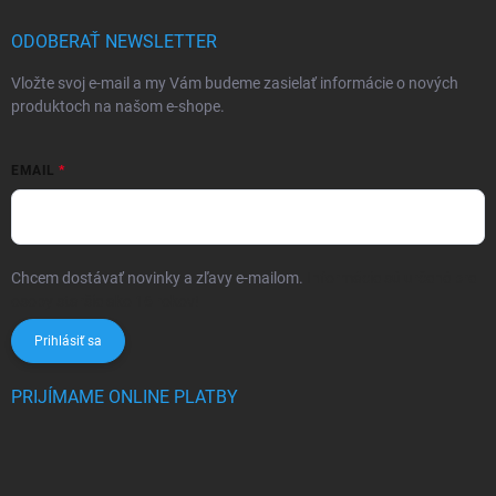
ODOBERAŤ NEWSLETTER
Vložte svoj e-mail a my Vám budeme zasielať informácie o nových
produktoch na našom e-shope.
EMAIL
Chcem dostávať novinky a zľavy e-mailom.
Informácie sú určené pre
osoby staršie ako 16 rokov!
Prihlásiť sa
PRIJÍMAME ONLINE PLATBY