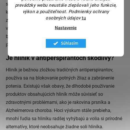
spôsobiť podráždenie pokožky. To platí najmä pre ľudí,
prevádzky webu neustále zlepšovali jeho funkcie,
výkon a použiteľnost.
Podmienky ochrany
ktorí majú citlivú pokožku. Sóda bikarbóna totiž môže
osobných údajov
tu
zmeniť pH pokožky a viesť k začervenaniu, svrbeniu alebo
Nastavenie
vyrážkam. Preto je náš tuhý dezodorant DEJKO vyrobený
bez sódy bikarbóny, vďaka čomu je dostatočne jemný aj
Súhlasím
pre tú najjemnejšiu pokožku.
Je hliník v antiperspirantoch škodlivý?
Hliník je bežnou zložkou tradičných antiperspirantov,
používa sa na blokovanie potných žliaz a zabránenie
potenia. Existujú však obavy, že dlhodobé používanie
produktov obsahujúcich hliník môže súvisieť so
zdravotnými problémami, ako je rakovina prsníka a
Alzheimerova choroba. Hoci výskum stále prebieha,
mnohí ľudia sa hliníku radšej vyhýbajú a volia si prírodné
alternatívy, ktoré neobsahuje žiadne soli hliníka.