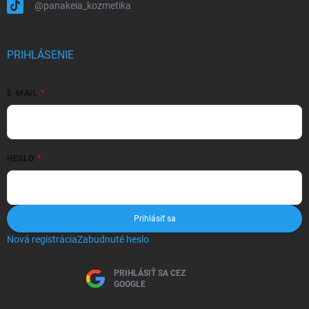
@panakeia_kozmetika
PRIHLÁSENIE
E-MAIL
HESLO
Prihlásiť sa
Nová registrácia
Zabudnuté heslo
PRIHLÁSIŤ SA CEZ
GOOGLE