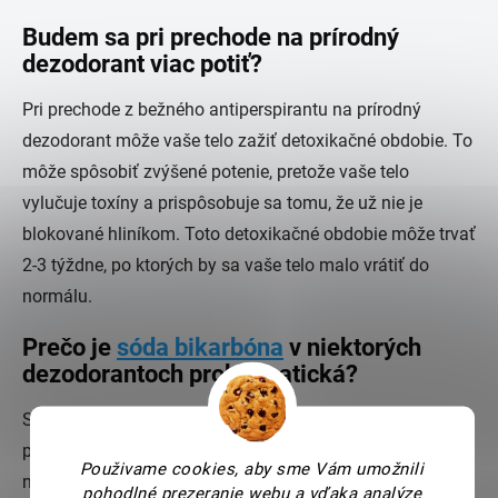
Budem sa pri prechode na prírodný
dezodorant viac potiť?
Pri prechode z bežného antiperspirantu na prírodný
dezodorant môže vaše telo zažiť detoxikačné obdobie. To
môže spôsobiť zvýšené potenie, pretože vaše telo
vylučuje toxíny a prispôsobuje sa tomu, že už nie je
blokované hliníkom. Toto detoxikačné obdobie môže trvať
2-3 týždne, po ktorých by sa vaše telo malo vrátiť do
normálu.
Prečo je
sóda bikarbóna
v niektorých
dezodorantoch problematická?
Sóda bikarbóna môže byť bežnou zložkou v niektorých
prírodných dezodorantoch vďaka svojim vlastnostiam
Použivame cookies, aby sme Vám umožnili
neutralizujúcim zápach. U niektorých ľudí však môže
pohodlné prezeranie webu a vďaka analýze