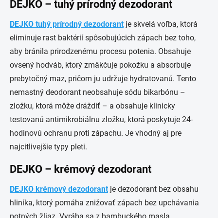
DEJKO – tuhý prírodný dezodorant
DEJKO tuhý prírodný dezodorant
je skvelá voľba, ktorá
eliminuje rast baktérií spôsobujúcich zápach bez toho,
aby bránila prirodzenému procesu potenia. Obsahuje
ovsený hodváb, ktorý zmäkčuje pokožku a absorbuje
prebytočný maz, pričom ju udržuje hydratovanú. Tento
nemastný deodorant neobsahuje sódu bikarbónu –
zložku, ktorá môže dráždiť – a obsahuje klinicky
testovanú antimikrobiálnu zložku, ktorá poskytuje 24-
hodinovú ochranu proti zápachu. Je vhodný aj pre
najcitlivejšie typy pleti.
DEJKO – krémový dezodorant
DEJKO krémový dezodorant
je dezodorant bez obsahu
hliníka, ktorý pomáha znižovať zápach bez upchávania
potných žliaz. Vyrába sa z bambuckého masla,