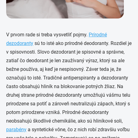
V prvom rade si treba vysvetliť pojmy.
Prírodné
dezodoranty
sú to isté ako prírodné deodoranty. Rozdiel je
v spisovnosti. Slovo dezodorant je spisovné a správne,
zatiaľ čo deodorant je len zaužívaný výraz, ktorý sa ale
bežne používa, aj keď je nespisovný. Záver teda je, že
označujú to isté. Tradičné antiperspiranty a dezodoranty
často obsahujú hliník na blokovanie potných žliaz. Na
druhej strane prírodné dezodoranty umožňujú vášmu telu
prirodzene sa potiť a zároveň neutralizujú zápach, ktorý s
potom prirodzene vzniká. Prírodné dezodoranty
neobsahujú škodlivé chemikálie, ako sú hliníkové soli,
parabény
a syntetické vône, čo z nich robí zdravšiu voľbu