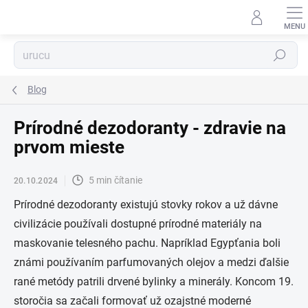
Prejsť
na
obsah
Hľadať
Blog
Prírodné dezodoranty - zdravie na
prvom mieste
5 min čítanie
20.10.2024
Prírodné dezodoranty existujú stovky rokov a už dávne
civilizácie používali dostupné prírodné materiály na
maskovanie telesného pachu. Napríklad Egypťania boli
známi používaním parfumovaných olejov a medzi ďalšie
rané metódy patrili drvené bylinky a minerály. Koncom 19.
storočia sa začali formovať už ozajstné moderné