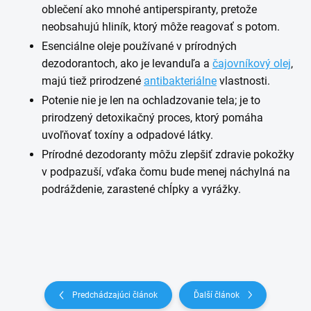
oblečení ako mnohé antiperspiranty, pretože
neobsahujú hliník, ktorý môže reagovať s potom.
Esenciálne oleje používané v prírodných
dezodorantoch, ako je levanduľa a
čajovníkový olej
,
majú tiež prirodzené
antibakteriálne
vlastnosti.
Potenie nie je len na ochladzovanie tela; je to
prirodzený detoxikačný proces, ktorý pomáha
uvoľňovať toxíny a odpadové látky.
Prírodné dezodoranty môžu zlepšiť zdravie pokožky
v podpazuší, vďaka čomu bude menej náchylná na
podráždenie, zarastené chĺpky a vyrážky.
Predchádzajúci článok
Ďalší článok