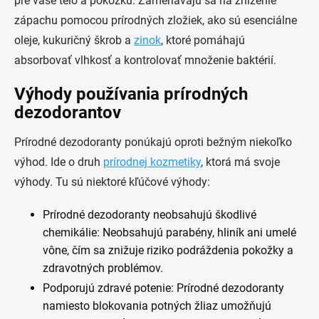
pre vaše telo a pokožku. Zameriavajú sa na zníženie
zápachu pomocou prírodných zložiek, ako sú esenciálne
oleje, kukuričný škrob a
zinok
, ktoré pomáhajú
absorbovať vlhkosť a kontrolovať množenie baktérií.
Výhody používania prírodných
dezodorantov
Prírodné dezodoranty ponúkajú oproti bežným niekoľko
výhod. Ide o druh
prírodnej kozmetiky
, ktorá má svoje
výhody. Tu sú niektoré kľúčové výhody:
Prírodné dezodoranty neobsahujú škodlivé
chemikálie: Neobsahujú parabény, hliník ani umelé
vône, čím sa znižuje riziko podráždenia pokožky a
zdravotných problémov.
Podporujú zdravé potenie: Prírodné dezodoranty
namiesto blokovania potných žliaz umožňujú