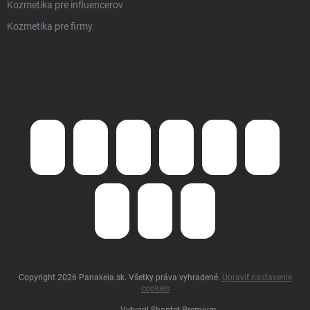
Kozmetika pre influencerov
Kozmetika pre firmy
Copyright 2026
Panakeia.sk
. Všetky práva vyhradené.
Upraviť nastavenie
cookies