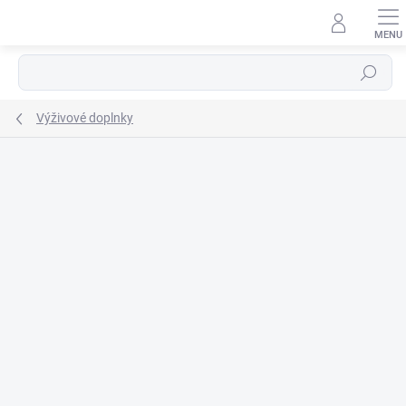
Prejsť
na
obsah
Hľadať
Výživové doplnky