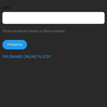
EMAIL
Chcem dostávať novinky a zľavy e-mailom.
Informácie sú určené pre
osoby staršie ako 16 rokov!
Prihlásiť sa
PRIJÍMAME ONLINE PLATBY