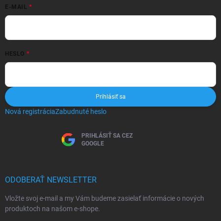
E-MAIL
HESLO
Prihlásiť sa
Nová registrácia
Zabudnuté heslo
PRIHLÁSIŤ SA CEZ
GOOGLE
ODOBERAŤ NEWSLETTER
Vložte svoj e-mail a my Vám budeme zasielať informácie o nových
produktoch na našom e-shope.