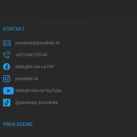
á
p
ä
t
i
KONTAKT
e
panakeia
@
panakeia.sk
+421948735144
Sledujete nás na FB?
panakeia.sk
Sledujte nás na YouTube
@panakeia_kozmetika
PRIHLÁSENIE