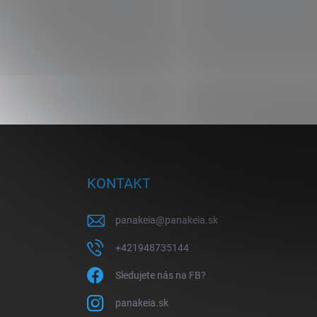
Z
á
p
ä
KONTAKT
t
i
panakeia
@
panakeia.sk
e
+421948735144
Sledujete nás na FB?
panakeia.sk