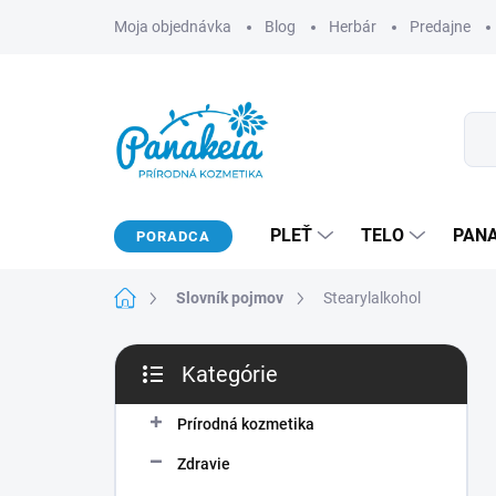
Prejsť
Moja objednávka
Blog
Herbár
Predajne
na
obsah
PLEŤ
TELO
PAN
PORADCA
Domov
Slovník pojmov
Stearylalkohol
B
Kategórie
o
Preskočiť
č
kategórie
n
Prírodná kozmetika
ý
Zdravie
p