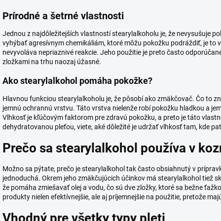
Prírodné a šetrné vlastnosti
Jednou z najdôležitejších vlastností stearylalkoholu je, že nevysušuje p
vyhýbať agresívnym chemikáliám, ktoré môžu pokožku podráždiť, je to veľ
nevyvoláva nepriaznivé reakcie. Jeho použitie je preto často odporúčané a
zložkami na trhu naozaj úžasné.
Ako stearylalkohol pomáha pokožke?
Hlavnou funkciou stearylalkoholu je, že pôsobí ako zmäkčovač. Čo to z
jemnú ochrannú vrstvu. Táto vrstva nielenže robí pokožku hladkou a jem
Vlhkosť je kľúčovým faktorom pre zdravú pokožku, a preto je táto vlastn
dehydratovanou pleťou, viete, aké dôležité je udržať vlhkosť tam, kde pat
Prečo sa stearylalkohol používa v ko
Možno sa pýtate, prečo je stearylalkohol tak často obsiahnutý v príprav
jednoduchá. Okrem jeho zmäkčujúcich účinkov má stearylalkohol tiež s
že pomáha zmiešavať olej a vodu, čo sú dve zložky, ktoré sa bežne ťa
produkty nielen efektívnejšie, ale aj príjemnejšie na použitie, pretože maj
Vhodný pre všetky typy pleti