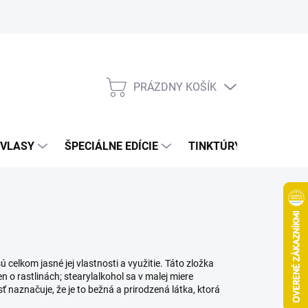
Bonusový program
Veľkoobchod
Referencie
Kariéra
A
PRÁZDNY KOŠÍK
NÁKUPNÝ
KOŠÍK
VLASY
ŠPECIÁLNE EDÍCIE
TINKTÚRY
ZDRAV
ú celkom jasné jej vlastnosti a využitie. Táto zložka
n o rastlinách; stearylalkohol sa v malej miere
 naznačuje, že je to bežná a prirodzená látka, ktorá