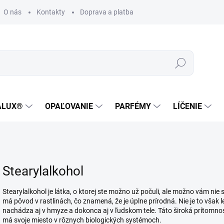
O nás
Kontakty
Doprava a platba
Zákaznícka podpora
Hľadať
ALUX®
OPAĽOVANIE
PARFÉMY
LÍČENIE
Stearylalkohol
Stearylalkohol je látka, o ktorej ste možno už počuli, ale možno vám nie s
má pôvod v rastlinách, čo znamená, že je úplne prírodná. Nie je to však le
nachádza aj v hmyze a dokonca aj v ľudskom tele. Táto široká prítomnosť
má svoje miesto v rôznych biologických systémoch.