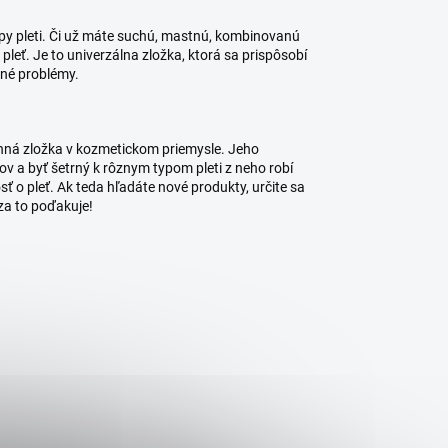
typy pleti. Či už máte suchú, mastnú, kombinovanú
 pleť. Je to univerzálna zložka, ktorá sa prispôsobí
iné problémy.
enná zložka v kozmetickom priemysle. Jeho
v a byť šetrný k rôznym typom pleti z neho robí
sť o pleť. Ak teda hľadáte nové produkty, určite sa
za to poďakuje!