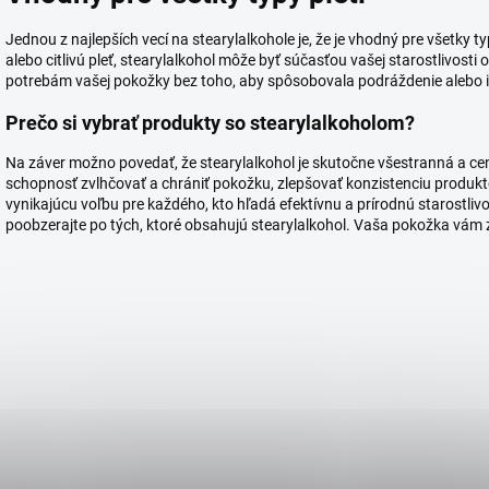
Jednou z najlepších vecí na stearylalkohole je, že je vhodný pre všetky 
alebo citlivú pleť, stearylalkohol môže byť súčasťou vašej starostlivosti o
potrebám vašej pokožky bez toho, aby spôsobovala podráždenie alebo 
Prečo si vybrať produkty so stearylalkoholom?
Na záver možno povedať, že stearylalkohol je skutočne všestranná a c
schopnosť zvlhčovať a chrániť pokožku, zlepšovať konzistenciu produkto
vynikajúcu voľbu pre každého, kto hľadá efektívnu a prírodnú starostlivo
poobzerajte po tých, ktoré obsahujú stearylalkohol. Vaša pokožka vám 