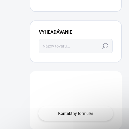
VYHĽADÁVANIE
Hľadať
Máte otázku?
Obráťte sa na nás.
Kontaktný formulár