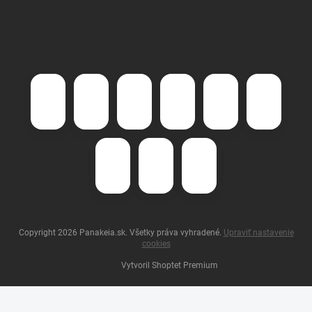
Copyright 2026
Panakeia.sk
. Všetky práva vyhradené.
Upraviť nastavenie
cookies
Vytvoril Shoptet Premium