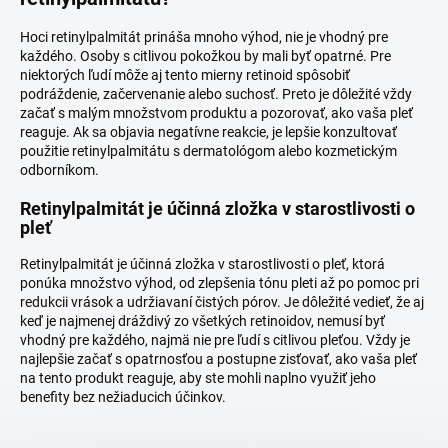
Hoci retinylpalmitát prináša mnoho výhod, nie je vhodný pre
každého. Osoby s citlivou pokožkou by mali byť opatrné. Pre
niektorých ľudí môže aj tento mierny retinoid spôsobiť
podráždenie, začervenanie alebo suchosť. Preto je dôležité vždy
začať s malým množstvom produktu a pozorovať, ako vaša pleť
reaguje. Ak sa objavia negatívne reakcie, je lepšie konzultovať
použitie retinylpalmitátu s dermatológom alebo kozmetickým
odborníkom.
Retinylpalmitát je účinná zložka v starostlivosti o
pleť
Retinylpalmitát je účinná zložka v starostlivosti o pleť, ktorá
ponúka množstvo výhod, od zlepšenia tónu pleti až po pomoc pri
redukcii vrások a udržiavaní čistých pórov. Je dôležité vedieť, že aj
keď je najmenej dráždivý zo všetkých retinoidov, nemusí byť
vhodný pre každého, najmä nie pre ľudí s citlivou pleťou. Vždy je
najlepšie začať s opatrnosťou a postupne zisťovať, ako vaša pleť
na tento produkt reaguje, aby ste mohli naplno využiť jeho
benefity bez nežiaducich účinkov.