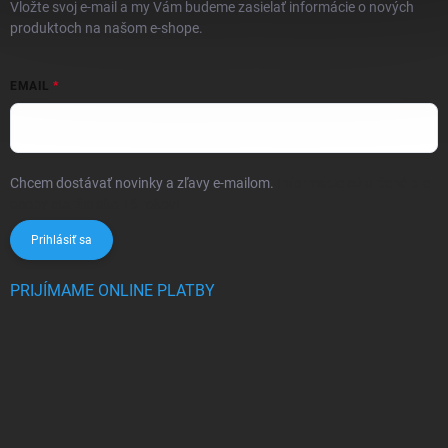
Vložte svoj e-mail a my Vám budeme zasielať informácie o nových
produktoch na našom e-shope.
EMAIL
Chcem dostávať novinky a zľavy e-mailom.
Informácie sú určené pre
osoby staršie ako 16 rokov!
Prihlásiť sa
PRIJÍMAME ONLINE PLATBY