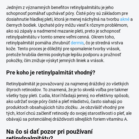
Jedným z významných benefitov retinylpalmitátu je jeho
schopnosť pomáhať upchávať póry. Čisté póry sú základom pre
dosiahnutie hladkej pleti, ktorá je menej náchylná na tvorbu
akné
a
čiernych bodiek. Upchaté póry môžu viesť k rôznym problémom,
ako sú zápaly a nadmerné mazanie pleti, preto je schopnosť
retinylpalmitátu v tomto smere veľmi cenná. Okrem toho,
retinylpalmitát pomáha zhrubnúť
dermis
, čo je stredná vrstva
kože. Tento proces je dôležitý pre spomalenie tvorby vrások,
pretože hrubšia dermis poskytuje lepšiu podporu a pružnosť
pokožky, čím znižuje výskyt jemných liniek a vrások.
Pre koho je retinylpalmitát vhodný?
Retinylpalmitát je považovaný za najmenej dráždivý zo všetkých
štyroch retinoidov. To znamená, že je to skvelá voľba pre takmer
všetky typy pleti. Ľudia, ktorí hľadajú jemný, no efektívny spôsob,
ako udržať svoje póry čisté a pleť mladistvú, často siahajú po
produktoch obsahujúcich túto zložku. Je obzvlášť vhodný pre
tých, ktorí chcú začleniť retinoidy do svojej starostlivosti o pleť, ale
obávajú sa potenciálnej dráždivosti silnejších foriem vitamínu A.
Na čo si dať pozor pri používaní
retinylpalmitátu?