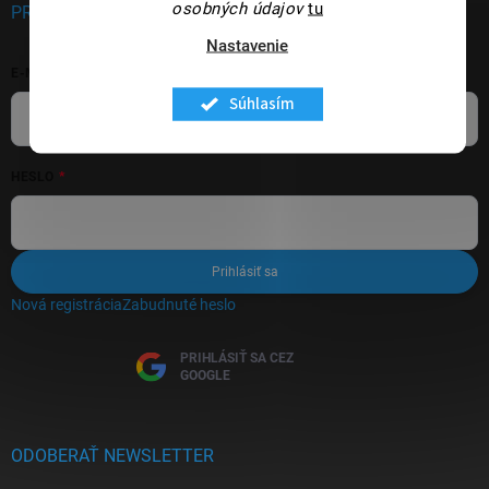
osobných údajov
tu
PRIHLÁSENIE
Nastavenie
E-MAIL
Súhlasím
HESLO
Prihlásiť sa
Nová registrácia
Zabudnuté heslo
PRIHLÁSIŤ SA CEZ
GOOGLE
ODOBERAŤ NEWSLETTER