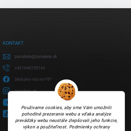
Z
á
p
ä
t
i
KONTAKT
e
panakeia
@
panakeia.sk
+421948735144
Sledujete nás na FB?
panakeia.sk
Sledujte nás na YouTube
Použivame cookies, aby sme Vám umožnili
pohodlné prezeranie webu a vďaka analýze
@panakeia_kozmetika
prevádzky webu neustále zlepšovali jeho funkcie,
výkon a použiteľnost.
Podmienky ochrany