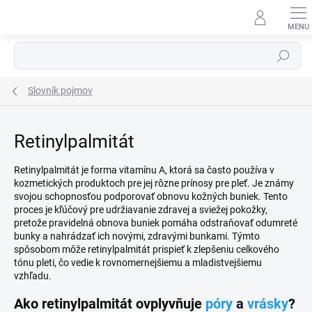
Prejsť
na
obsah
Hľadať
Slovník pojmov
Retinylpalmitát
Retinylpalmitát je forma vitamínu A, ktorá sa často používa v
kozmetických produktoch pre jej rôzne prínosy pre pleť. Je známy
svojou schopnosťou podporovať obnovu kožných buniek. Tento
proces je kľúčový pre udržiavanie zdravej a sviežej pokožky,
pretože pravidelná obnova buniek pomáha odstraňovať odumreté
bunky a nahrádzať ich novými, zdravými bunkami. Týmto
spôsobom môže retinylpalmitát prispieť k zlepšeniu celkového
tónu pleti, čo vedie k rovnomernejšiemu a mladistvejšiemu
vzhľadu.
Ako retinylpalmitát ovplyvňuje
póry
a
vrásky
?