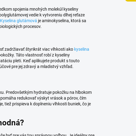
sledkom spojenia mnohých molekúl kyseliny
polyglutámovej vedie k vytvoreniu dlhej reťaze
Kyselina glutámová
je aminokyselina, ktorá sa
biologických procesov.
 zadržiavať štyrikrát viac vlhkosti ako
kyselina
okožky. Táto vlastnosť robí z kyseliny
áciu pleti. Keď aplikujete produkt s touto
účové pre jej zdravý a mladistvý vzhľad.
ku. Predovšetkým hydratuje pokožku na hlbokom
ho pomáha redukovať výskyt vrások a pórov, čím
 tiež prispieva k doplneniu vlhkosti buniek, čo je
vhodná?
 byť pre vás tou správnou voľbou. Je ideálny pre