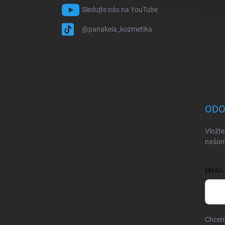
Sledujte nás na YouTube
@panakeia_kozmetika
ODO
Vložte
našom
EMAIL
Chcem 