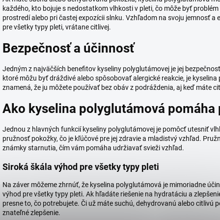
každého, kto bojuje s nedostatkom vlhkosti v pleti, čo môže byť problém
prostredí alebo pri častej expozícii slnku. Vzhľadom na svoju jemnosť a
pre všetky typy pleti, vrátane citlivej.
Bezpečnosť a účinnosť
Jedným z najväčších benefitov kyseliny polyglutámovej je jej bezpečnosť.
ktoré môžu byť dráždivé alebo spôsobovať alergické reakcie, je kyseli
znamená, že ju môžete používať bez obáv z podráždenia, aj keď máte citl
Ako kyselina polyglutámová pomáha
Jednou z hlavných funkcií kyseliny polyglutámovej je pomôcť utesniť vl
pružnosť pokožky, čo je kľúčové pre jej zdravie a mladistvý vzhľad. Pru
známky starnutia, čím vám pomáha udržiavať svieži vzhľad.
Siroká škála výhod pre všetky typy pleti
Na záver môžeme zhrnúť, že kyselina polyglutámová je mimoriadne účin
výhod pre všetky typy pleti. Ak hľadáte riešenie na hydratáciu a zlepšen
presne to, čo potrebujete. Či už máte suchú, dehydrovanú alebo citlivú p
znateľné zlepšenie.