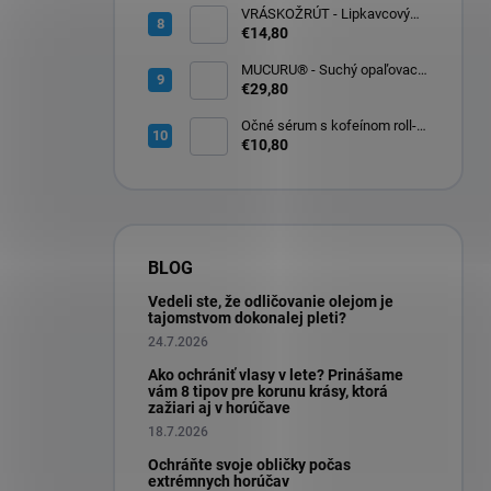
VRÁSKOŽRÚT - Lipkavcový
denný krém s Q10 30ml
€14,80
MUCURU® - Suchý opaľovací
olej SPF 30 100ml
€29,80
Očné sérum s kofeínom roll-
on na očné okolie 10ml
€10,80
BLOG
Vedeli ste, že odličovanie olejom je
tajomstvom dokonalej pleti?
24.7.2026
Ako ochrániť vlasy v lete? Prinášame
vám 8 tipov pre korunu krásy, ktorá
zažiari aj v horúčave
18.7.2026
Ochráňte svoje obličky počas
extrémnych horúčav