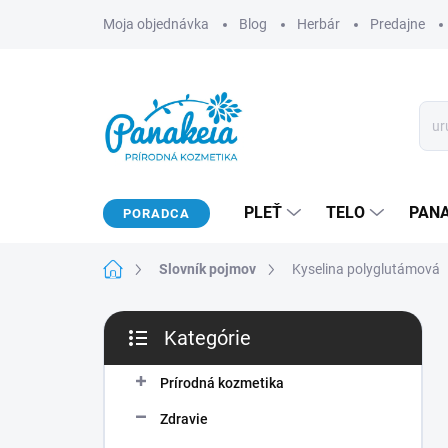
Prejsť
Moja objednávka
Blog
Herbár
Predajne
na
obsah
PLEŤ
TELO
PAN
PORADCA
Domov
Slovník pojmov
Kyselina polyglutámová
B
Kategórie
o
Preskočiť
č
kategórie
n
Prírodná kozmetika
ý
Zdravie
p