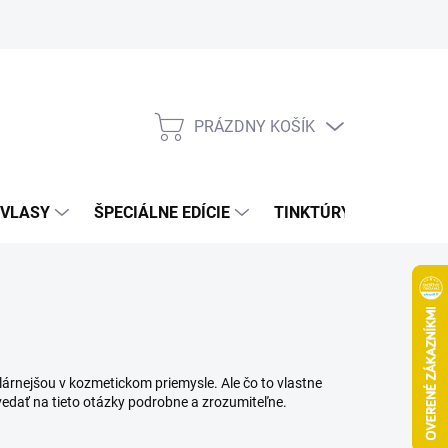
Bonusový program
Veľkoobchod
Referencie
Kariéra
A
PRÁZDNY KOŠÍK
NÁKUPNÝ
KOŠÍK
VLASY
ŠPECIÁLNE EDÍCIE
TINKTÚRY
ZDRAV
lárnejšou v kozmetickom priemysle. Ale čo to vlastne
edať na tieto otázky podrobne a zrozumiteľne.