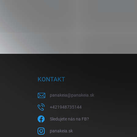
Z
á
p
ä
KONTAKT
t
i
panakeia
@
panakeia.sk
e
+421948735144
Sledujete nás na FB?
panakeia.sk