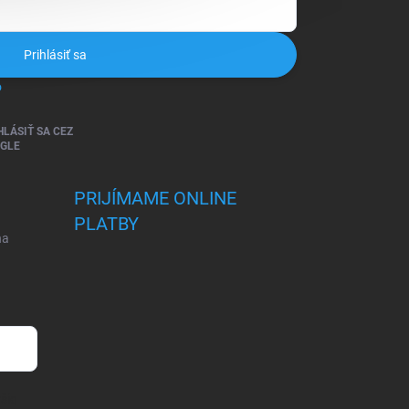
Prihlásiť sa
o
HLÁSIŤ SA CEZ
GLE
PRIJÍMAME ONLINE
PLATBY
na
šie