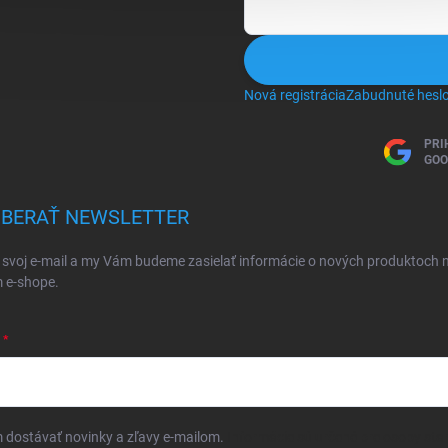
Nová registrácia
Zabudnuté hesl
PRI
GOO
BERAŤ NEWSLETTER
 svoj e-mail a my Vám budeme zasielať informácie o nových produktoch 
 e-shope.
dostávať novinky a zľavy e-mailom.
Informácie sú určené pre osoby star