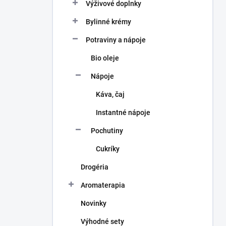
a
Výživové doplnky
n
Bylinné krémy
e
l
Potraviny a nápoje
Bio oleje
Nápoje
Káva, čaj
Instantné nápoje
Pochutiny
Cukríky
Drogéria
Aromaterapia
Novinky
Výhodné sety