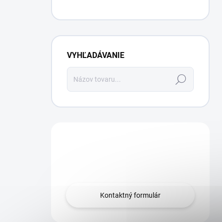
VYHĽADÁVANIE
Hľadať
Máte otázku?
Obráťte sa na nás.
Kontaktný formulár