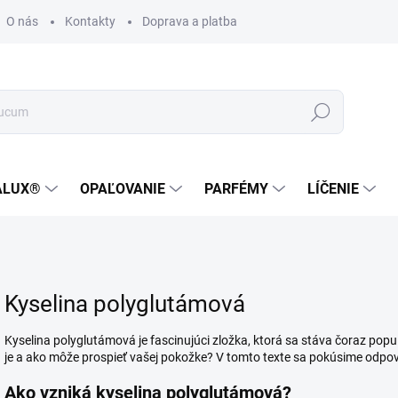
O nás
Kontakty
Doprava a platba
Zákaznícka podpora
Hľadať
ALUX®
OPAĽOVANIE
PARFÉMY
LÍČENIE
Kyselina polyglutámová
Kyselina polyglutámová je fascinujúci zložka, ktorá sa stáva čoraz popu
je a ako môže prospieť vašej pokožke? V tomto texte sa pokúsime odpov
Ako vzniká kyselina polyglutámová?