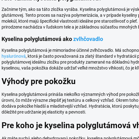
Začnime tým, ako sa táto zložka vyrába. Kyselina polyglutámová je vý
glutámovej. Tento proces sa nazýva polymerizácia, a v prípade kyseliny 
molekúl, ktoré majú špecifické vlastnosti ideálne pre starostlivosť o pleť.
prirodzene nachádza v ľudskom tele a je základnou súčasťou mnohých 
Kyselina polyglutámová ako
zvlhčovadlo
Kyselina polyglutámová je mimoriadne účinné zvlhčovadlo. Má schopnosť
hyalurónová
, ktorá je často považovaná za zlatý štandard v hydratácii p
polyglutámovej ideálnu zložku pre produkty zamerané na dôkladnú hydrat
kyselinou, vaša pokožka dokáže udržať veľké množstvo vlhkosti, čo je kľ
Výhody pre pokožku
Kyselina polyglutámová prináša niekoľko významných výhod pre pokož
úrovni, čo môže výrazne zlepšiť jej textúru a celkový vzhľad. Okrem to
dodáva pokožke hladší a mladistvejší vzhľad. Hydratácia, ktorú poskytuje,
dôležité pre udržanie jej elasticity a pevnosti.
Pre koho je kyselina polyglutámová 
Ak máte suchú alebo dehydrovanú pokožku, kyselina polyglutámová môže