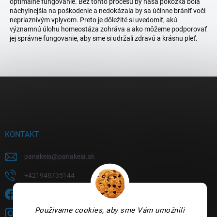
optimálne fungovanie. Bez tohto procesu by naša pokožka bola
náchylnejšia na poškodenie a nedokázala by sa účinne brániť voči
nepriaznivým vplyvom. Preto je dôležité si uvedomiť, akú
významnú úlohu homeostáza zohráva a ako môžeme podporovať
jej správne fungovanie, aby sme si udržali zdravú a krásnu pleť.
Z
á
p
ä
t
i
KONTAKT
e
panakeia
@
panakeia.sk
+421948735144
Sledujete nás na FB?
Použivame cookies, aby sme Vám umožnili
panakeia.sk