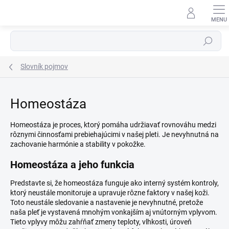
Prejsť
na
obsah
Hľadať
Slovník pojmov
Homeostáza
Homeostáza je proces, ktorý pomáha udržiavať rovnováhu medzi
rôznymi činnosťami prebiehajúcimi v našej pleti. Je nevyhnutná na
zachovanie harmónie a stability v pokožke.
Homeostáza a jeho funkcia
Predstavte si, že homeostáza funguje ako interný systém kontroly,
ktorý neustále monitoruje a upravuje rôzne faktory v našej koži.
Toto neustále sledovanie a nastavenie je nevyhnutné, pretože
naša pleť je vystavená mnohým vonkajším aj vnútorným vplyvom.
Tieto vplyvy môžu zahŕňať zmeny teploty, vlhkosti, úroveň