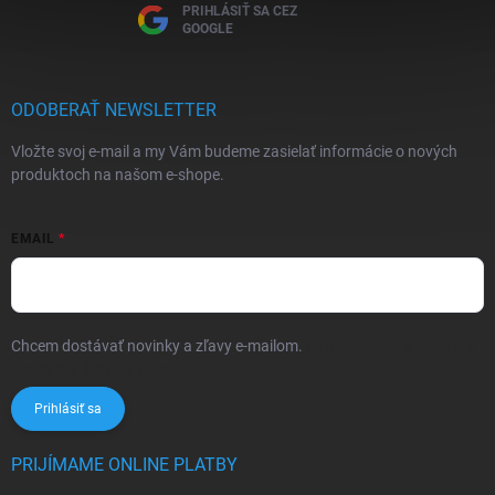
PRIHLÁSIŤ SA CEZ
GOOGLE
ODOBERAŤ NEWSLETTER
Vložte svoj e-mail a my Vám budeme zasielať informácie o nových
produktoch na našom e-shope.
EMAIL
Chcem dostávať novinky a zľavy e-mailom.
Informácie sú určené pre
osoby staršie ako 16 rokov!
Prihlásiť sa
PRIJÍMAME ONLINE PLATBY