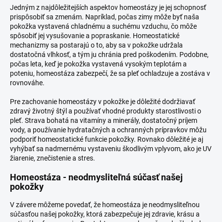
Jedným z najdôležitejších aspektov homeostázy je jej schopnosť
prispôsobiť sa zmenám. Napríklad, počas zimy môže byť naša
pokožka vystavená chladnému a suchému vzduchu, čo môže
spôsobiť jej vysušovanie a popraskanie. Homeostatické
mechanizmy sa postarajú o to, aby sa v pokožke udržala
dostatočná vlhkosť, a tým ju chránia pred poškodením. Podobne,
počas leta, keď je pokožka vystavená vysokým teplotám a
poteniu, homeostáza zabezpečí, že sa pleť ochladzuje a zostáva v
rovnováhe.
Pre zachovanie homeostázy v pokožke je dôležité dodržiavať
zdravý životný štýl a používať vhodné produkty starostlivosti o
pleť. Strava bohatá na vitamíny a minerály, dostatočný príjem
vody, a používanie hydratačných a ochranných prípravkov môžu
podporiť homeostatické funkcie pokožky. Rovnako dôležité je aj
vyhýbať sa nadmernému vystaveniu škodlivým vplyvom, ako je UV
žiarenie, znečistenie a stres.
Homeostáza - neodmysliteľná súčasť našej
pokožky
V závere môžeme povedať, že homeostáza je neodmysliteľnou
súčasťou našej pokožky, ktorá zabezpečuje jej zdravie, krásu a