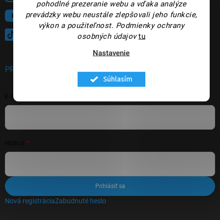
pohodlné prezeranie webu a vďaka analýze
prevádzky webu neustále zlepšovali jeho funkcie,
Sledujte nás na YouTube
výkon a použiteľnost.
Podmienky ochrany
@panakeia_kozmetika
osobných údajov
tu
Nastavenie
PRIHLÁSENIE
Súhlasím
E-MAIL
HESLO
Prihlásiť sa
Nová registrácia
Zabudnuté heslo