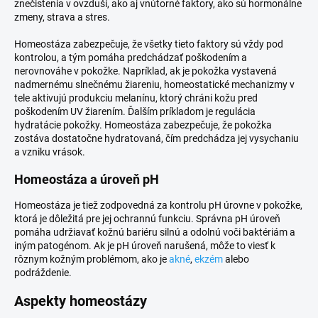
znečistenia v ovzduší, ako aj vnútorné faktory, ako sú hormonálne
zmeny, strava a stres.
Homeostáza zabezpečuje, že všetky tieto faktory sú vždy pod
kontrolou, a tým pomáha predchádzať poškodením a
nerovnováhe v pokožke. Napríklad, ak je pokožka vystavená
nadmernému slnečnému žiareniu, homeostatické mechanizmy v
tele aktivujú produkciu melanínu, ktorý chráni kožu pred
poškodením UV žiarením. Ďalším príkladom je regulácia
hydratácie pokožky. Homeostáza zabezpečuje, že pokožka
zostáva dostatočne hydratovaná, čím predchádza jej vysychaniu
a vzniku vrások.
Homeostáza a úroveň pH
Homeostáza je tiež zodpovedná za kontrolu pH úrovne v pokožke,
ktorá je dôležitá pre jej ochrannú funkciu. Správna pH úroveň
pomáha udržiavať kožnú bariéru silnú a odolnú voči baktériám a
iným patogénom. Ak je pH úroveň narušená, môže to viesť k
rôznym kožným problémom, ako je
akné
,
ekzém
alebo
podráždenie.
Aspekty homeostázy