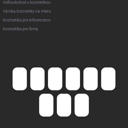
Veľkoobchod s kozmetikou
Výroba kozmetiky na mieru
Kozmetika pre influencerov
Kozmetika pre firmy