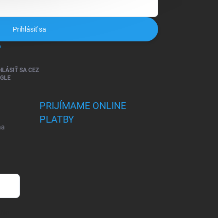
Prihlásiť sa
o
HLÁSIŤ SA CEZ
GLE
PRIJÍMAME ONLINE
PLATBY
na
šie