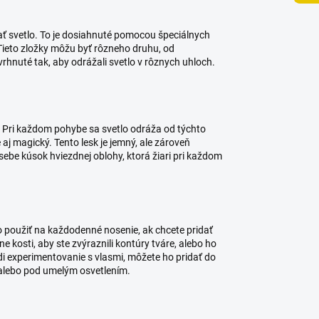
žať svetlo. To je dosiahnuté pomocou špeciálnych
 Tieto zložky môžu byť rôzneho druhu, od
vrhnuté tak, aby odrážali svetlo v rôznych uhloch.
h. Pri každom pohybe sa svetlo odráža od týchto
e aj magický. Tento lesk je jemný, ale zároveň
 sebe kúsok hviezdnej oblohy, ktorá žiari pri každom
 ho použiť na každodenné nosenie, ak chcete pridať
 kosti, aby ste zvýraznili kontúry tváre, alebo ho
adi experimentovanie s vlasmi, môžete ho pridať do
u alebo pod umelým osvetlením.