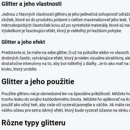
Glitter a jeho vlastnosti
Jednou z hlavných vlastností glitteru je jeho jedinečná schopnosť odrá
zložiek, ktoré sú do produktu pridané s cieľom maximalizovať jeho lesk.
mikroskopických čiastočiek kovu až po syntetické materiály, ktoré sú na
Výsledkom je fascinujúci efekt, ktorý je viditeľný pri každom pohybe.
Glitter a jeho efekt
Predstavte si, že máte na sebe glitter, či už na pokožke alebo vo vlasoc
drobných častíc, vytvárajúce efekt, ktorý je nielen vizuálne atraktívny, al
dostatočne intenzívny na to, aby bol viditeľný z diaľky. Je to ako mať na
kroku, ktorý urobíte.
Glitter a jeho použitie
Použitie glitteru nie je obmedzené len na špeciálne príležitosti. Môžete
trochu lesku do svojho každodenného života. Môžete ho aplikovať na lícne
použiť ako očný tieň, aby vaše oči vyzerali jasnejšie a väčšie. Ak máte r
vášho účesu pre extra iskrivý efekt, ktorý bude vyzerať úžasne na slnk
Rôzne typy glitteru