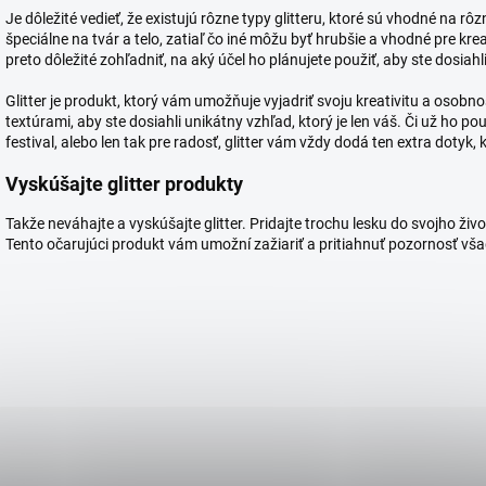
Je dôležité vedieť, že existujú rôzne typy glitteru, ktoré sú vhodné na rôz
špeciálne na tvár a telo, zatiaľ čo iné môžu byť hrubšie a vhodné pre kreat
preto dôležité zohľadniť, na aký účel ho plánujete použiť, aby ste dosiah
Glitter je produkt, ktorý vám umožňuje vyjadriť svoju kreativitu a osob
textúrami, aby ste dosiahli unikátny vzhľad, ktorý je len váš. Či už ho po
festival, alebo len tak pre radosť, glitter vám vždy dodá ten extra dotyk,
Vyskúšajte glitter produkty
Takže neváhajte a vyskúšajte glitter. Pridajte trochu lesku do svojho živ
Tento očarujúci produkt vám umožní zažiariť a pritiahnuť pozornosť vša