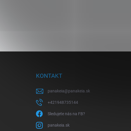
Z
á
p
ä
KONTAKT
t
i
panakeia
@
panakeia.sk
e
+421948735144
Sledujete nás na FB?
panakeia.sk