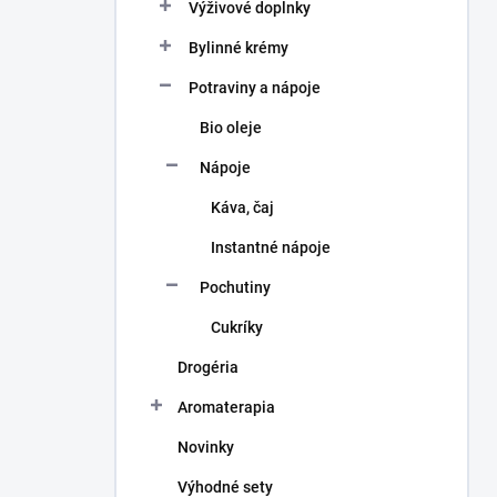
a
Výživové doplnky
n
Bylinné krémy
e
l
Potraviny a nápoje
Bio oleje
Nápoje
Káva, čaj
Instantné nápoje
Pochutiny
Cukríky
Drogéria
Aromaterapia
Novinky
Výhodné sety