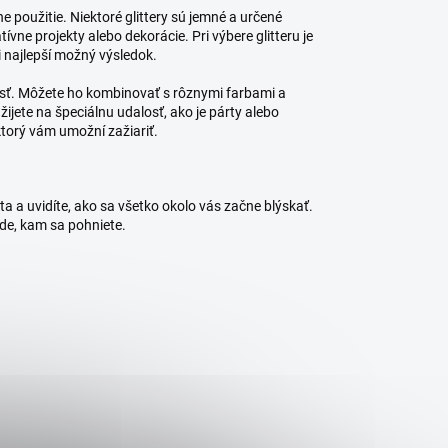
ne použitie. Niektoré glittery sú jemné a určené
ívne projekty alebo dekorácie. Pri výbere glitteru je
li najlepší možný výsledok.
nosť. Môžete ho kombinovať s rôznymi farbami a
užijete na špeciálnu udalosť, ako je párty alebo
 ktorý vám umožní zažiariť.
ota a uvidíte, ako sa všetko okolo vás začne blýskať.
de, kam sa pohniete.