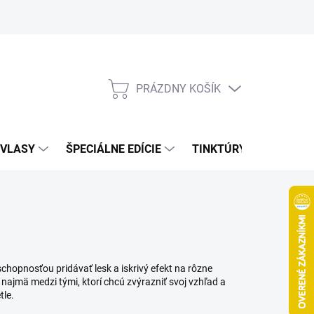
Bonusový program
Veľkoobchod
Referencie
Kariéra
A
PRÁZDNY KOŠÍK
NÁKUPNÝ
KOŠÍK
VLASY
ŠPECIÁLNE EDÍCIE
TINKTÚRY
ZDRAV
 schopnosťou pridávať lesk a iskrivý efekt na rôzne
 najmä medzi tými, ktorí chcú zvýrazniť svoj vzhľad a
tle.