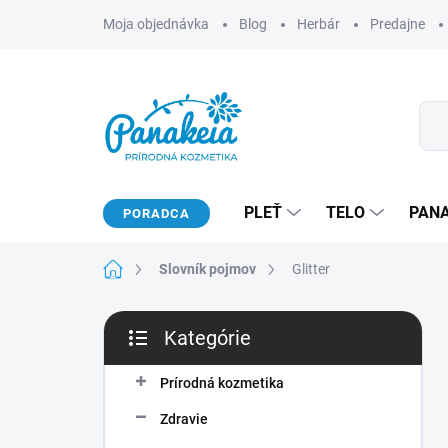
Prejsť
Moja objednávka
Blog
Herbár
Predajne
na
obsah
PLEŤ
TELO
PAN
PORADCA
Domov
Slovník pojmov
Glitter
B
Kategórie
o
Preskočiť
č
kategórie
n
Prírodná kozmetika
ý
Zdravie
p