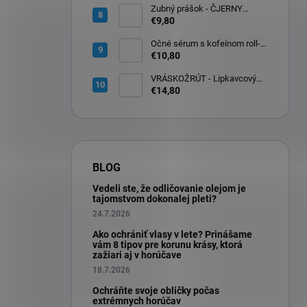
Zubný prášok - ČJERNY
DJABEL 60ml
€9,80
Očné sérum s kofeínom roll-
on na očné okolie 10ml
€10,80
VRÁSKOŽRÚT - Lipkavcový
denný krém s Q10 30ml
€14,80
BLOG
Vedeli ste, že odličovanie olejom je
tajomstvom dokonalej pleti?
24.7.2026
Ako ochrániť vlasy v lete? Prinášame
vám 8 tipov pre korunu krásy, ktorá
zažiari aj v horúčave
18.7.2026
Ochráňte svoje obličky počas
extrémnych horúčav