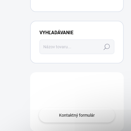
VYHĽADÁVANIE
Hľadať
Máte otázku?
Obráťte sa na nás.
Kontaktný formulár