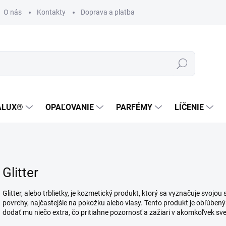
O nás
Kontakty
Doprava a platba
Zákaznícka podpora
Hľadať
ALUX®
OPAĽOVANIE
PARFÉMY
LÍČENIE
Glitter
Glitter, alebo trblietky, je kozmetický produkt, ktorý sa vyznačuje svojou
povrchy, najčastejšie na pokožku alebo vlasy. Tento produkt je obľúbený
dodať mu niečo extra, čo pritiahne pozornosť a zažiari v akomkoľvek sve