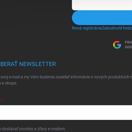
Nová registrácia
Zabudnuté hesl
PRI
GOO
BERAŤ NEWSLETTER
 svoj e-mail a my Vám budeme zasielať informácie o nových produktoch 
 e-shope.
dostávať novinky a zľavy e-mailom.
Informácie sú určené pre osoby star