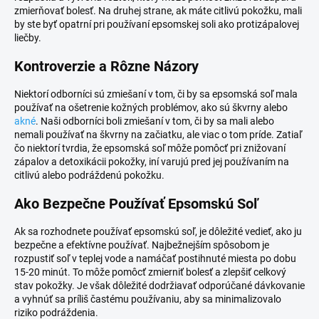
zmierňovať bolesť. Na druhej strane, ak máte citlivú pokožku, mali
by ste byť opatrní pri používaní epsomskej soli ako protizápalovej
liečby.
Kontroverzie a Rôzne Názory
Niektorí odborníci sú zmiešaní v tom, či by sa epsomská soľ mala
používať na ošetrenie kožných problémov, ako sú škvrny alebo
akné
. Naši odborníci boli zmiešaní v tom, či by sa mali alebo
nemali používať na škvrny na začiatku, ale viac o tom príde. Zatiaľ
čo niektorí tvrdia, že epsomská soľ môže pomôcť pri znižovaní
zápalov a detoxikácii pokožky, iní varujú pred jej používaním na
citlivú alebo podráždenú pokožku.
Ako Bezpečne Používať Epsomskú Soľ
Ak sa rozhodnete používať epsomskú soľ, je dôležité vedieť, ako ju
bezpečne a efektívne používať. Najbežnejším spôsobom je
rozpustiť soľ v teplej vode a namáčať postihnuté miesta po dobu
15-20 minút. To môže pomôcť zmierniť bolesť a zlepšiť celkový
stav pokožky. Je však dôležité dodržiavať odporúčané dávkovanie
a vyhnúť sa príliš častému používaniu, aby sa minimalizovalo
riziko podráždenia.