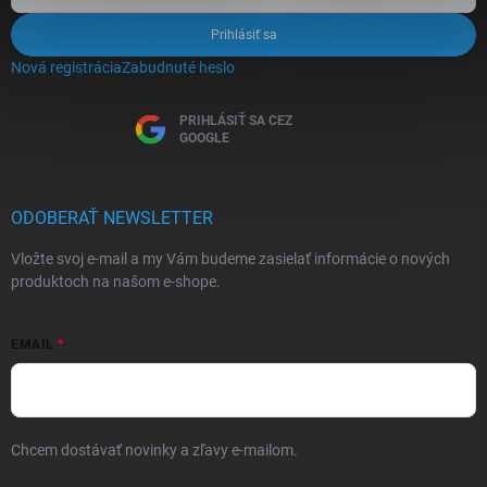
Prihlásiť sa
Nová registrácia
Zabudnuté heslo
PRIHLÁSIŤ SA CEZ
GOOGLE
ODOBERAŤ NEWSLETTER
Vložte svoj e-mail a my Vám budeme zasielať informácie o nových
produktoch na našom e-shope.
EMAIL
Chcem dostávať novinky a zľavy e-mailom.
Informácie sú určené pre
osoby staršie ako 16 rokov!