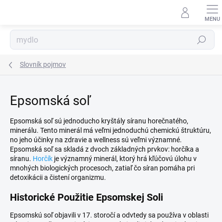
Prejsť
na
obsah
Hľadať
Slovník pojmov
Epsomská soľ
Epsomská soľ sú jednoducho kryštály síranu horečnatého,
minerálu. Tento minerál má veľmi jednoduchú chemickú štruktúru,
no jeho účinky na zdravie a wellness sú veľmi významné.
Epsomská soľ sa skladá z dvoch základných prvkov: horčíka a
síranu.
Horčík
je významný minerál, ktorý hrá kľúčovú úlohu v
mnohých biologických procesoch, zatiaľ čo síran pomáha pri
detoxikácii a čistení organizmu.
Historické Použitie Epsomskej Soli
Epsomskú soľ objavili v 17. storočí a odvtedy sa používa v oblasti