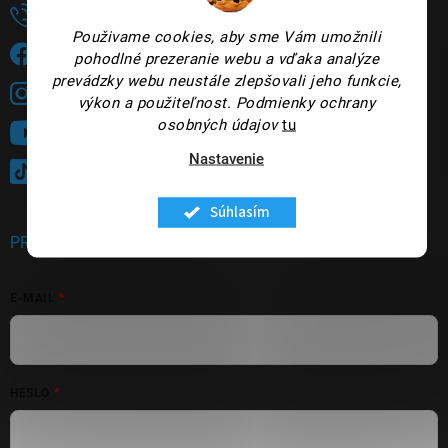
+421948735144
Použivame cookies, aby sme Vám umožnili
Sledujete nás na FB?
pohodlné prezeranie webu a vďaka analýze
prevádzky webu neustále zlepšovali jeho funkcie,
panakeia.sk
výkon a použiteľnost.
Podmienky ochrany
osobných údajov
tu
Sledujte nás na YouTube
Nastavenie
@panakeia_kozmetika
Súhlasím
PRIHLÁSENIE
E-MAIL
HESLO