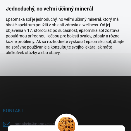
Jednoduchý, no veľmi účinný minerál
Epsomská soľ je jednoduchý, no veľmi účinný minerál, ktorý má
široké spektrum použití v oblasti zdravia a wellness. Od jej
objavenia v 17. storočí až po súčasnosť, epsomská soľ zostáva
populárnou prírodnou liečbou pre bolesti svalov, zápaly a rôzne
kožné problémy. Ak sa rozhodnete vyskúšať epsomskú soľ, dbajte
na správne používanie a konzultujte svojho lekára, ak máte
akékoľvek otázky alebo obavy.
Z
á
p
ä
t
i
KONTAKT
e
panakeia
@
panakeia.sk