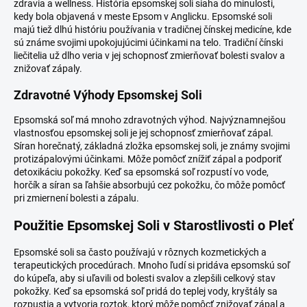
zdravia a wellness. História epsomskej soli siaha do minulosti,
kedy bola objavená v meste Epsom v Anglicku. Epsomské soli
majú tiež dlhú históriu používania v tradičnej čínskej medicíne, kde
sú známe svojimi upokojujúcimi účinkami na telo. Tradiční čínski
liečitelia už dlho veria v jej schopnosť zmierňovať bolesti svalov a
znižovať zápaly.
Zdravotné Výhody Epsomskej Soli
Epsomská soľ má mnoho zdravotných výhod. Najvýznamnejšou
vlastnosťou epsomskej soli je jej schopnosť zmierňovať zápal.
Síran horečnatý, základná zložka epsomskej soli, je známy svojimi
protizápalovými účinkami. Môže pomôcť znížiť zápal a podporiť
detoxikáciu pokožky. Keď sa epsomská soľ rozpustí vo vode,
horčík a síran sa ľahšie absorbujú cez pokožku, čo môže pomôcť
pri zmiernení bolesti a zápalu.
Použitie Epsomskej Soli v Starostlivosti o Pleť
Epsomské soli sa často používajú v rôznych kozmetických a
terapeutických procedúrach. Mnoho ľudí si pridáva epsomskú soľ
do kúpeľa, aby si uľavili od bolesti svalov a zlepšili celkový stav
pokožky. Keď sa epsomská soľ pridá do teplej vody, kryštály sa
rozpustia a vytvoria roztok, ktorý môže pomôcť znižovať zápal a