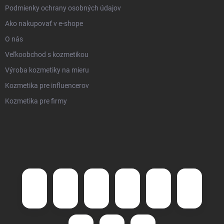
Podmienky ochrany osobných údajov
Ako nakupovať v e-shope
O nás
Veľkoobchod s kozmetikou
Výroba kozmetiky na mieru
Kozmetika pre influencerov
Kozmetika pre firmy