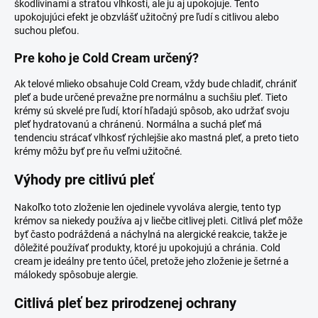
škodlivinami a stratou vlhkosti, ale ju aj upokojuje. Tento
upokojujúci efekt je obzvlášť užitočný pre ľudí s citlivou alebo
suchou pleťou.
Pre koho je Cold Cream určený?
Ak telové mlieko obsahuje Cold Cream, vždy bude chladiť, chrániť
pleť a bude určené prevažne pre normálnu a suchšiu pleť. Tieto
krémy sú skvelé pre ľudí, ktorí hľadajú spôsob, ako udržať svoju
pleť hydratovanú a chránenú. Normálna a suchá pleť má
tendenciu strácať vlhkosť rýchlejšie ako mastná pleť, a preto tieto
krémy môžu byť pre ňu veľmi užitočné.
Výhody pre citlivú pleť
Nakoľko toto zloženie len ojedinele vyvoláva alergie, tento typ
krémov sa niekedy používa aj v liečbe citlivej pleti. Citlivá pleť môže
byť často podráždená a náchylná na alergické reakcie, takže je
dôležité používať produkty, ktoré ju upokojujú a chránia. Cold
cream je ideálny pre tento účel, pretože jeho zloženie je šetrné a
málokedy spôsobuje alergie.
Citlivá pleť bez prirodzenej ochrany