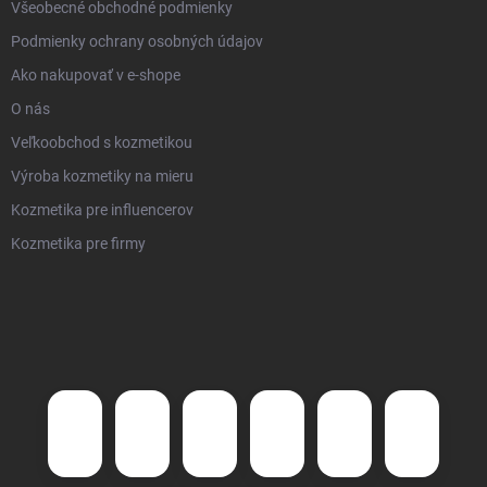
Všeobecné obchodné podmienky
Podmienky ochrany osobných údajov
Ako nakupovať v e-shope
O nás
Veľkoobchod s kozmetikou
Výroba kozmetiky na mieru
Kozmetika pre influencerov
Kozmetika pre firmy