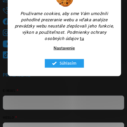
+421948735144
Použivame cookies, aby sme Vám umožnili
pohodlné prezeranie webu a vďaka analýze
Sledujete nás na FB?
prevádzky webu neustále zlepšovali jeho funkcie,
výkon a použiteľnost.
Podmienky ochrany
panakeia.sk
osobných údajov
tu
Sledujte nás na YouTube
Nastavenie
@panakeia_kozmetika
Súhlasím
PRIHLÁSENIE
E-MAIL
HESLO