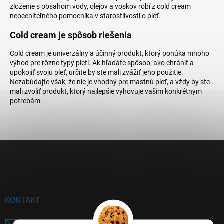
zloženie s obsahom vody, olejov a voskov robí z cold cream
neoceniteľného pomocníka v starostlivosti o pleť.
Cold cream je spôsob riešenia
Cold cream je univerzálny a účinný produkt, ktorý ponúka mnoho
výhod pre rôzne typy pleti. Ak hľadáte spôsob, ako chrániť a
upokojiť svoju pleť, určite by ste mali zvážiť jeho použitie.
Nezabúdajte však, že nie je vhodný pre mastnú pleť, a vždy by ste
mali zvoliť produkt, ktorý najlepšie vyhovuje vašim konkrétnym
potrebám.
Z
á
p
ä
t
i
KONTAKT
e
panakeia
@
panakeia.sk