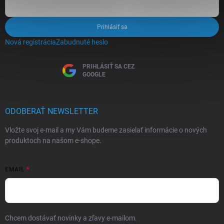
Prihlásiť sa
Nová registrácia
Zabudnuté heslo
PRIHLÁSIŤ SA CEZ
GOOGLE
ODOBERAŤ NEWSLETTER
Vložte svoj e-mail a my Vám budeme zasielať informácie o nových
produktoch na našom e-shope.
EMAIL
Chcem dostávať novinky a zľavy e-mailom.
Informácie sú určené pre