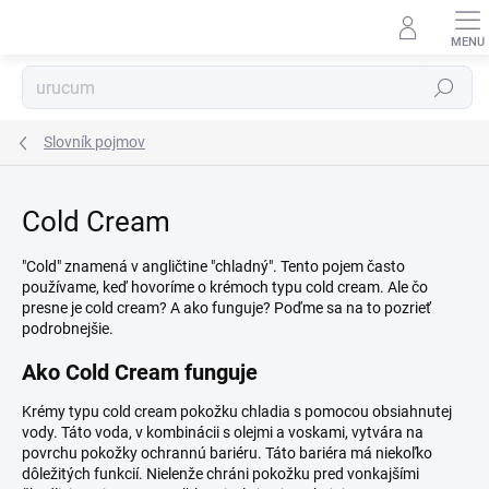
Prejsť
na
obsah
Hľadať
Slovník pojmov
Cold Cream
"Cold" znamená v angličtine "chladný". Tento pojem často
používame, keď hovoríme o krémoch typu cold cream. Ale čo
presne je cold cream? A ako funguje? Poďme sa na to pozrieť
podrobnejšie.
Ako Cold Cream funguje
Krémy typu cold cream pokožku chladia s pomocou obsiahnutej
vody. Táto voda, v kombinácii s olejmi a voskami, vytvára na
povrchu pokožky ochrannú bariéru. Táto bariéra má niekoľko
dôležitých funkcií. Nielenže chráni pokožku pred vonkajšími