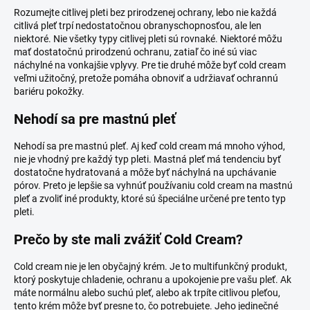
Rozumejte citlivej pleti bez prirodzenej ochrany, lebo nie každá
citlivá pleť trpí nedostatočnou obranyschopnosťou, ale len
niektoré. Nie všetky typy citlivej pleti sú rovnaké. Niektoré môžu
mať dostatočnú prirodzenú ochranu, zatiaľ čo iné sú viac
náchylné na vonkajšie vplyvy. Pre tie druhé môže byť cold cream
veľmi užitočný, pretože pomáha obnoviť a udržiavať ochrannú
bariéru pokožky.
Nehodí sa pre mastnú pleť
Nehodí sa pre mastnú pleť. Aj keď cold cream má mnoho výhod,
nie je vhodný pre každý typ pleti. Mastná pleť má tendenciu byť
dostatočne hydratovaná a môže byť náchylná na upchávanie
pórov. Preto je lepšie sa vyhnúť používaniu cold cream na mastnú
pleť a zvoliť iné produkty, ktoré sú špeciálne určené pre tento typ
pleti.
Prečo by ste mali zvážiť Cold Cream?
Cold cream nie je len obyčajný krém. Je to multifunkčný produkt,
ktorý poskytuje chladenie, ochranu a upokojenie pre vašu pleť. Ak
máte normálnu alebo suchú pleť, alebo ak trpíte citlivou pleťou,
tento krém môže byť presne to, čo potrebujete. Jeho jedinečné