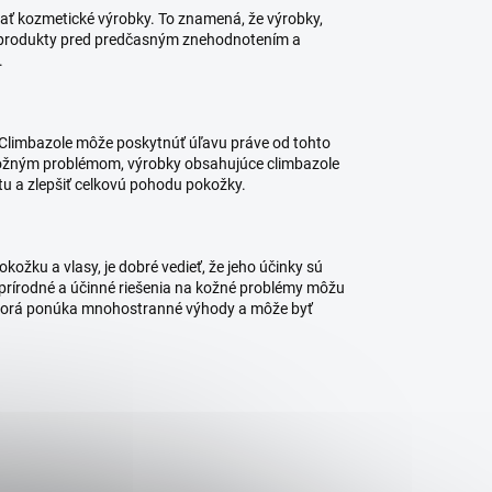
ať kozmetické výrobky. To znamená, že výrobky,
ni produkty pred predčasným znehodnotením a
.
 Climbazole môže poskytnúť úľavu práve od tohto
kožným problémom, výrobky obsahujúce climbazole
tu a zlepšiť celkovú pohodu pokožky.
pokožku a vlasy, je dobré vedieť, že jeho účinky sú
prírodné a účinné riešenia na kožné problémy môžu
k, ktorá ponúka mnohostranné výhody a môže byť