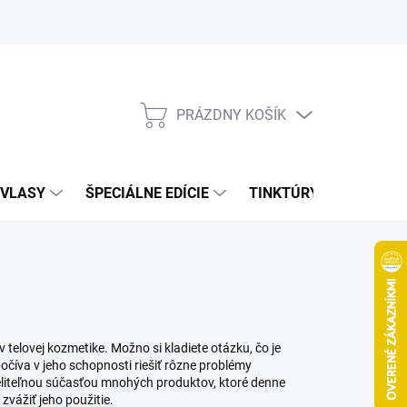
Bonusový program
Veľkoobchod
Referencie
Kariéra
A
PRÁZDNY KOŠÍK
NÁKUPNÝ
KOŠÍK
VLASY
ŠPECIÁLNE EDÍCIE
TINKTÚRY
ZDRAV
 telovej kozmetike. Možno si kladiete otázku, čo je
očíva v jeho schopnosti riešiť rôzne problémy
eliteľnou súčasťou mnohých produktov, ktoré denne
zvážiť jeho použitie.