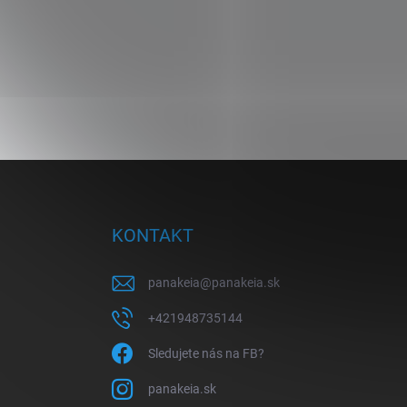
Z
á
p
ä
KONTAKT
t
i
panakeia
@
panakeia.sk
e
+421948735144
Sledujete nás na FB?
panakeia.sk