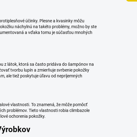
protiplesňové účinky. Plesne a kvasinky môžu
pokožku náchylnú na takéto problémy, možno by ste
dokumentovaná a vďaka tomu je súčasťou mnohých
nou z látok, ktorá sa často pridáva do šampónov na
žovať tvorbu lupín a zmierňuje svrbenie pokožky
ám, ale tiež poskytuje úľavu od nepríjemných
alové vlastnosti. To znamená, že môže pomôcť
ch problémov. Tieto vlastnosti robia climbazole
alové ochorenia pokožky.
Výrobkov