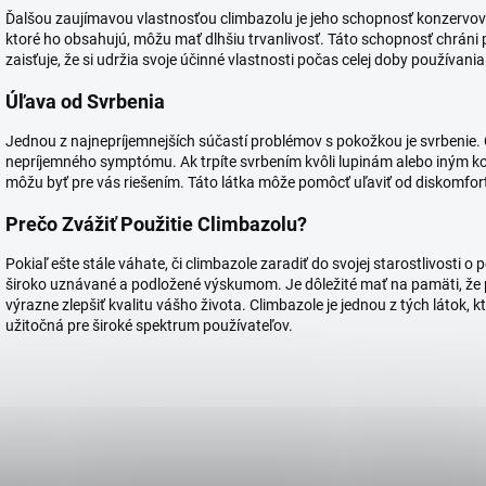
Ďalšou zaujímavou vlastnosťou climbazolu je jeho schopnosť konzervov
ktoré ho obsahujú, môžu mať dlhšiu trvanlivosť. Táto schopnosť chrá
zaisťuje, že si udržia svoje účinné vlastnosti počas celej doby používania
Úľava od Svrbenia
Jednou z najnepríjemnejších súčastí problémov s pokožkou je svrbenie.
nepríjemného symptómu. Ak trpíte svrbením kvôli lupinám alebo iným 
môžu byť pre vás riešením. Táto látka môže pomôcť uľaviť od diskomfor
Prečo Zvážiť Použitie Climbazolu?
Pokiaľ ešte stále váhate, či climbazole zaradiť do svojej starostlivosti o 
široko uznávané a podložené výskumom. Je dôležité mať na pamäti, že 
výrazne zlepšiť kvalitu vášho života. Climbazole je jednou z tých láto
užitočná pre široké spektrum používateľov.