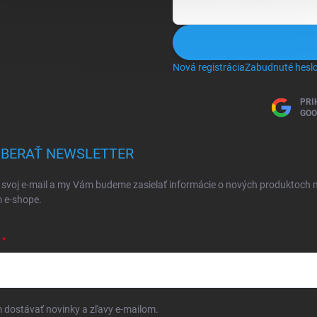
Nová registrácia
Zabudnuté hesl
PRI
GOO
BERAŤ NEWSLETTER
 svoj e-mail a my Vám budeme zasielať informácie o nových produktoch 
 e-shope.
dostávať novinky a zľavy e-mailom.
Informácie sú určené pre osoby star