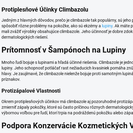
Protiplesňové Účinky Climbazolu
Jedným z hlavných dôvodov, prečo je climbazole tak populárny, sú jeho 
spôsobiť rôzne problémy na pokožke, ako sú ekzémy a
lupiny
. Ak máte 
mali zvážiť výrobky obsahujúce climbazole. Jeho účinnosť je dobre z
dermatologických riešení.
Prítomnosť v Šampónoch na Lupiny
Mnoho ľudí bojuje s lupinami a hľadá účinné riešenia. Climbazole je jed
lupiny. Jeho schopnosť potláčať rast nežiaducich kvasiniek pomáha zni
hlavy. Je zaujímavé, že climbazole nielenže bojuje proti samotným lupin
príznakov.
Protizápalové Vlastnosti
Okrem protiplesňových účinkov má climbazole aj pozoruhodné protizáp
zmierniť zápaly pokožky, ktoré sú často príčinou rôznych dermatologický
výbornou voľbou pre ľudí, ktorí trpia na podráždenú pokožku alebo záp
Podpora Konzervácie Kozmetických 