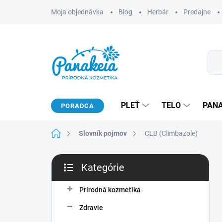
Prejsť
Moja objednávka
Blog
Herbár
Predajne
na
obsah
PLEŤ
TELO
PAN
PORADCA
Domov
Slovník pojmov
CLB (Climbazole)
B
Kategórie
o
Preskočiť
č
kategórie
n
Prírodná kozmetika
ý
Zdravie
p