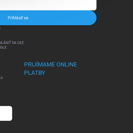
Prihlásiť sa
o
HLÁSIŤ SA CEZ
GLE
PRIJÍMAME ONLINE
PLATBY
na
šie