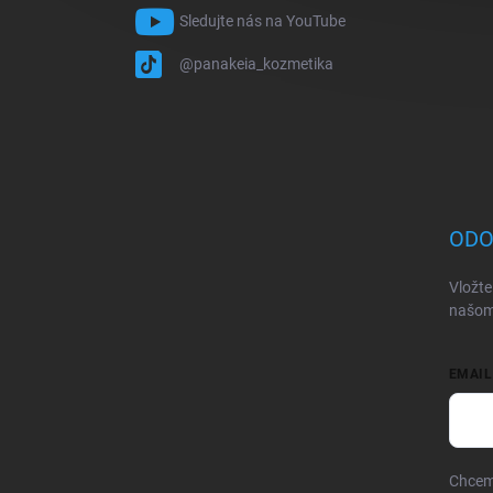
Sledujte nás na YouTube
@panakeia_kozmetika
ODO
Vložte
našom
EMAIL
Chcem 