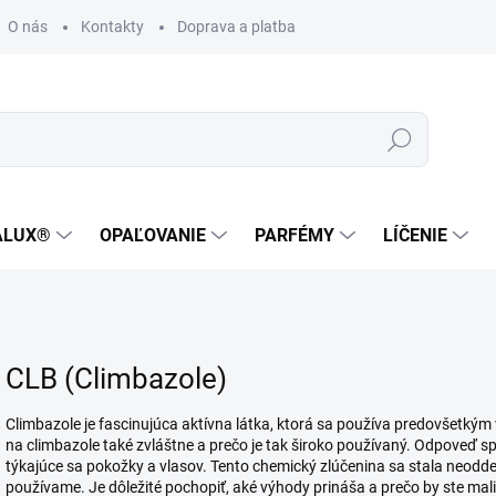
O nás
Kontakty
Doprava a platba
Zákaznícka podpora
Hľadať
ALUX®
OPAĽOVANIE
PARFÉMY
LÍČENIE
CLB (Climbazole)
Climbazole je fascinujúca aktívna látka, ktorá sa používa predovšetkým v
na climbazole také zvláštne a prečo je tak široko používaný. Odpoveď sp
týkajúce sa pokožky a vlasov. Tento chemický zlúčenina sa stala neodd
používame. Je dôležité pochopiť, aké výhody prináša a prečo by ste mali 