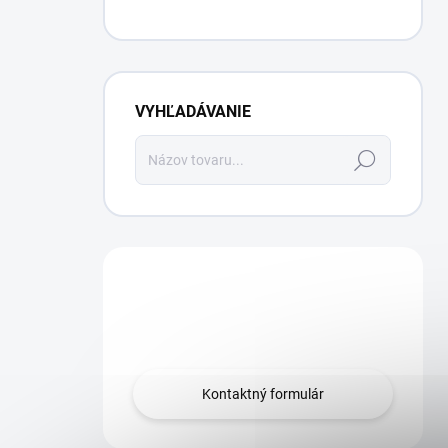
VYHĽADÁVANIE
Hľadať
Máte otázku?
Obráťte sa na nás.
Kontaktný formulár