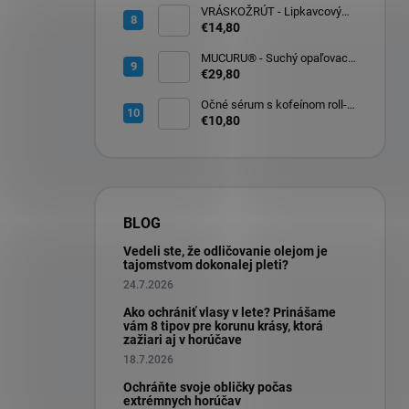
VRÁSKOŽRÚT - Lipkavcový
denný krém s Q10 30ml
€14,80
MUCURU® - Suchý opaľovací
olej SPF 30 100ml
€29,80
Očné sérum s kofeínom roll-
on na očné okolie 10ml
€10,80
BLOG
Vedeli ste, že odličovanie olejom je
tajomstvom dokonalej pleti?
24.7.2026
Ako ochrániť vlasy v lete? Prinášame
vám 8 tipov pre korunu krásy, ktorá
zažiari aj v horúčave
18.7.2026
Ochráňte svoje obličky počas
extrémnych horúčav