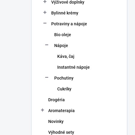
a
Výživové doplnky
n
Bylinné krémy
e
l
Potraviny a nápoje
Bio oleje
Nápoje
Káva, čaj
Instantné nápoje
Pochutiny
Cukríky
Drogéria
Aromaterapia
Novinky
Výhodné sety