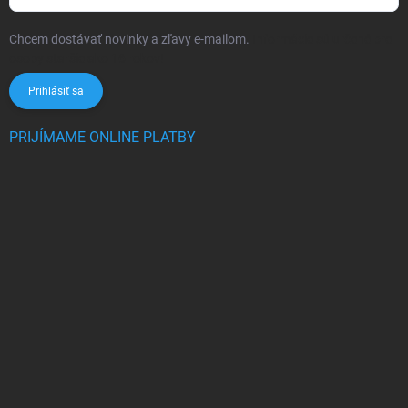
Chcem dostávať novinky a zľavy e-mailom.
Informácie sú určené pre
osoby staršie ako 16 rokov!
Prihlásiť sa
PRIJÍMAME ONLINE PLATBY