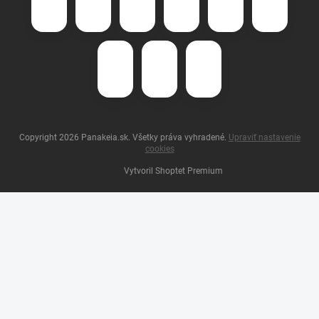
Copyright 2026
Panakeia.sk
. Všetky práva vyhradené.
Upraviť nastavenie
cookies
Vytvoril Shoptet Premium