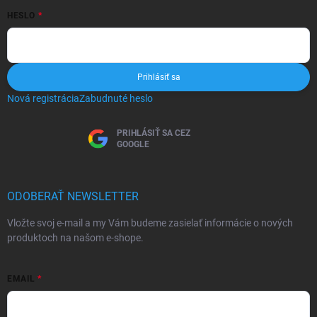
HESLO
Prihlásiť sa
Nová registrácia
Zabudnuté heslo
PRIHLÁSIŤ SA CEZ
GOOGLE
ODOBERAŤ NEWSLETTER
Vložte svoj e-mail a my Vám budeme zasielať informácie o nových
produktoch na našom e-shope.
EMAIL